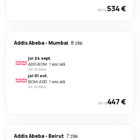
534 €
de la
Addis Abeba
-
Mumbai
8 zile
joi 24 sept.
ADD
-
BOM
·
1 escală
Air Arabia
joi 01 oct.
BOM
-
ADD
·
1 escală
Air Arabia
447 €
de la
Addis Abeba
-
Beirut
7 zile