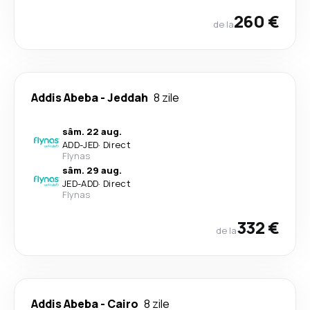
260 €
de la
Addis Abeba
-
Jeddah
8 zile
sâm. 22 aug.
ADD
-
JED
·
Direct
Flynas
sâm. 29 aug.
JED
-
ADD
·
Direct
Flynas
332 €
de la
Addis Abeba
-
Cairo
8 zile