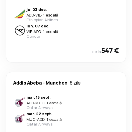
joi 03 dec.
ADD
-
VIE
·
1 escală
Ethiopian Airlines
lun. 07 dec.
VIE
-
ADD
·
1 escală
Condor
547 €
de la
Addis Abeba
-
Munchen
8 zile
mar. 15 sept.
ADD
-
MUC
·
1 escală
Qatar Airways
mar. 22 sept.
MUC
-
ADD
·
1 escală
Qatar Airways