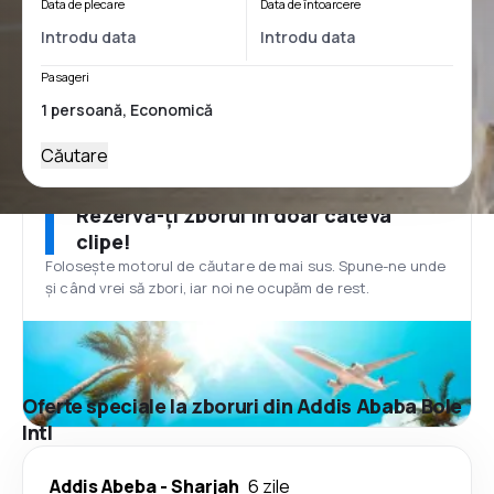
Data de plecare
Data de întoarcere
Pasageri
Căutare
Rezervă-ți zborul în doar câteva
clipe!
Folosește motorul de căutare de mai sus. Spune-ne unde
și când vrei să zbori, iar noi ne ocupăm de rest.
Oferte speciale la zboruri din Addis Ababa Bole
Intl
Addis Abeba
-
Sharjah
6 zile