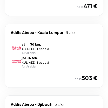
471 €
de la
Addis Abeba
-
Kuala Lumpur
6 zile
sâm. 30 ian.
ADD
-
KUL
·
1 escală
Air Arabia
joi 04 feb.
KUL
-
ADD
·
1 escală
Air Arabia
503 €
de la
Addis Abeba
-
Djibouti
5 zile