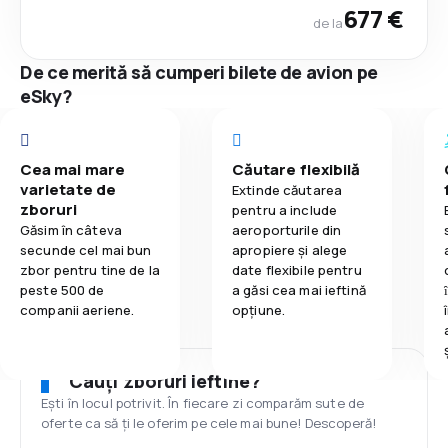
677 €
de la
De ce merită să cumperi bilete de avion pe
eSky?
Cea mai mare
Căutare flexibilă
varietate de
Extinde căutarea
zboruri
pentru a include
Găsim în câteva
aeroporturile din
secunde cel mai bun
apropiere și alege
zbor pentru tine de la
date flexibile pentru
peste 500 de
a găsi cea mai ieftină
companii aeriene.
opțiune.
Cauți zboruri ieftine?
Ești în locul potrivit. În fiecare zi comparăm sute de
oferte ca să ți le oferim pe cele mai bune! Descoperă!