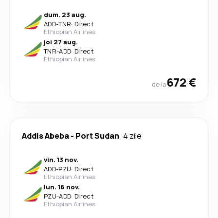
dum. 23 aug.
ADD
-
TNR
·
Direct
Ethiopian Airlines
joi 27 aug.
TNR
-
ADD
·
Direct
Ethiopian Airlines
672 €
de la
Addis Abeba
-
Port Sudan
4 zile
vin. 13 nov.
ADD
-
PZU
·
Direct
Ethiopian Airlines
lun. 16 nov.
PZU
-
ADD
·
Direct
Ethiopian Airlines