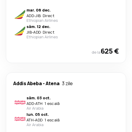
mar. 08 dec.
ADD
-
JIB
·
Direct
Ethiopian Airlines
sâm. 12 dec.
JIB
-
ADD
·
Direct
Ethiopian Airlines
625 €
de la
Addis Abeba
-
Atena
3 zile
sâm. 03 oct.
ADD
-
ATH
·
1 escală
Air Arabia
lun. 05 oct.
ATH
-
ADD
·
1 escală
Air Arabia