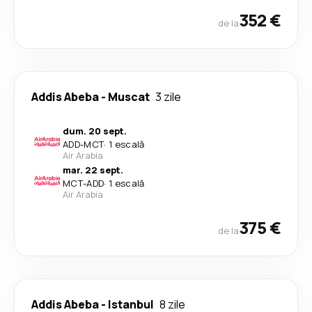
352 €
de la
Addis Abeba
-
Muscat
3 zile
dum. 20 sept.
ADD
-
MCT
·
1 escală
Air Arabia
mar. 22 sept.
MCT
-
ADD
·
1 escală
Air Arabia
375 €
de la
Addis Abeba
-
Istanbul
8 zile