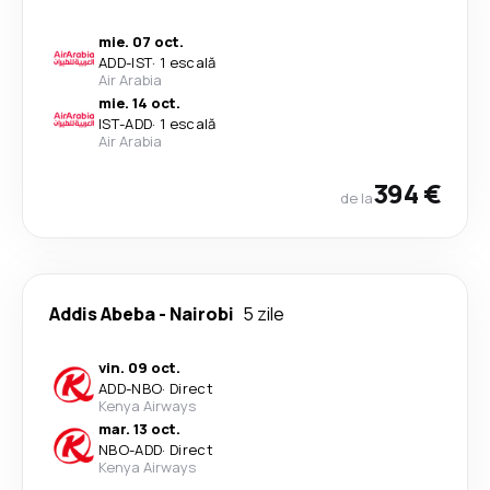
mie. 07 oct.
ADD
-
IST
·
1 escală
Air Arabia
mie. 14 oct.
IST
-
ADD
·
1 escală
Air Arabia
394 €
de la
Addis Abeba
-
Nairobi
5 zile
vin. 09 oct.
ADD
-
NBO
·
Direct
Kenya Airways
mar. 13 oct.
NBO
-
ADD
·
Direct
Kenya Airways