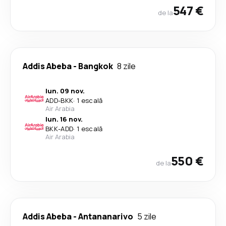
547 €
de la
Addis Abeba
-
Bangkok
8 zile
lun. 09 nov.
ADD
-
BKK
·
1 escală
Air Arabia
lun. 16 nov.
BKK
-
ADD
·
1 escală
Air Arabia
550 €
de la
Addis Abeba
-
Antananarivo
5 zile