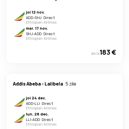
joi 12 nov.
ADD
-
SHJ
·
Direct
Ethiopian Airlines
mar. 17 nov.
SHJ
-
ADD
·
Direct
Ethiopian Airlines
183 €
de la
Addis Abeba
-
Lalibela
5 zile
joi 24 dec.
ADD
-
LLI
·
Direct
Ethiopian Airlines
lun. 28 dec.
LLI
-
ADD
·
Direct
Ethiopian Airlines