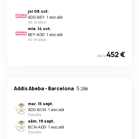
joi 08 oct.
ADD
-
BEY
·
1 escală
Air Arabia
mie. 14 oct.
BEY
-
ADD
·
1 escală
Air Arabia
452 €
de la
Addis Abeba
-
Barcelona
5 zile
mar. 15 sept.
ADD
-
BCN
·
1 escală
Saudia
sâm. 19 sept.
BCN
-
ADD
·
1 escală
Saudia