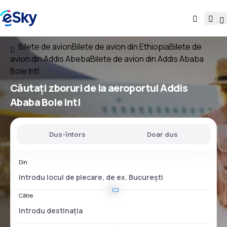
Bilete de avion
Bilete de avion din Ethiopia
Bilete de
avion din Addis Abeba
Bilete de avion din Addis Ababa
Bole Intl
Căutați
zboruri
de la
aeroportul
Addis
Ababa Bole Intl
Dus-întors
Doar dus
Din
Către