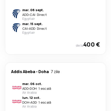
mar. 08 sept.
ADD
-
CAI
·
Direct
Egyptair
mar. 15 sept.
CAI
-
ADD
·
Direct
Egyptair
400 €
de la
Addis Abeba
-
Doha
7 zile
mar. 06 oct.
ADD
-
DOH
·
1 escală
Air Arabia
lun. 12 oct.
DOH
-
ADD
·
1 escală
Air Arabia