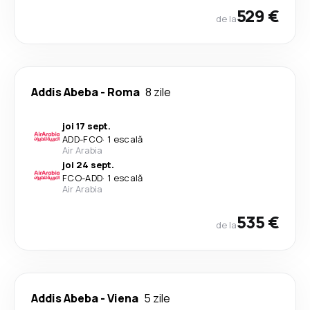
529 €
de la
Addis Abeba
-
Roma
8 zile
joi 17 sept.
ADD
-
FCO
·
1 escală
Air Arabia
joi 24 sept.
FCO
-
ADD
·
1 escală
Air Arabia
535 €
de la
Addis Abeba
-
Viena
5 zile