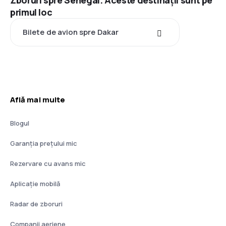
Zboruri spre Senegal. Aceste destinații sunt pe
primul loc
Bilete de avion spre Dakar
Află mai multe
Blogul
Garanția prețului mic
Rezervare cu avans mic
Aplicație mobilă
Radar de zboruri
Companii aeriene