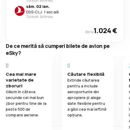
Turkish Airlines
sâm. 02 ian.
DSS
-
CLJ
·
1 escală
Turkish Airlines
1.024 €
de la
De ce merită să cumperi bilete de avion pe
eSky?
Cea mai mare
Căutare flexibilă
varietate de
Extinde căutarea
zboruri
pentru a include
Găsim în câteva
aeroporturile din
secunde cel mai bun
apropiere și alege
zbor pentru tine de la
date flexibile pentru
peste 500 de
a găsi cea mai ieftină
companii aeriene.
opțiune.