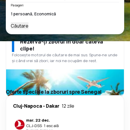
Pasageri
Căutare
Rezervă-ți zborul în doar câteva
clipe!
Folosește motorul de căutare de mai sus. Spune-ne unde
și când vrei să zbori, iar noi ne ocupăm de rest.
Oferte speciale la zboruri spre Senegal
Cluj-Napoca
-
Dakar
12 zile
mar. 22 dec.
CLJ
-
DSS
·
1 escală