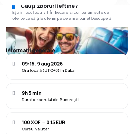
Cauți zboruri ieftine?
Ești în locul potrivit. În fiecare zi comparăm sute de
oferte ca să ți le oferim pe cele mai bune! Descoperă!
Informații generale
09:15, 9 aug 2026
Ora locală (UTC+0) în Dakar
9h 5 min
Durata zborului din București
100 XOF = 0.15 EUR
Cursul valutar