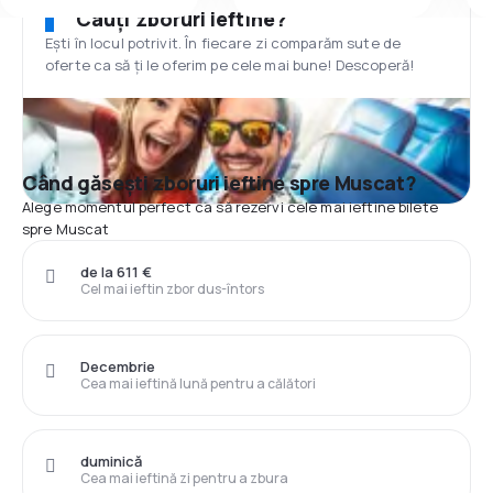
Cauți zboruri ieftine?
Ești în locul potrivit. În fiecare zi comparăm sute de
oferte ca să ți le oferim pe cele mai bune! Descoperă!
Când găsești zboruri ieftine spre Muscat?
Alege momentul perfect ca să rezervi cele mai ieftine bilete
spre Muscat
de la 611 €
Cel mai ieftin zbor dus-întors
Decembrie
Cea mai ieftină lună pentru a călători
duminică
Cea mai ieftină zi pentru a zbura