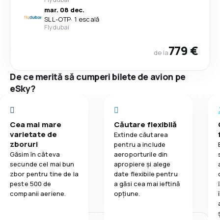
mar. 08 dec.
SLL
-
OTP
·
1 escală
Flydubai
779 €
de la
De ce merită să cumperi bilete de avion pe
eSky?
Cea mai mare
Căutare flexibilă
varietate de
Extinde căutarea
zboruri
pentru a include
Găsim în câteva
aeroporturile din
secunde cel mai bun
apropiere și alege
zbor pentru tine de la
date flexibile pentru
peste 500 de
a găsi cea mai ieftină
companii aeriene.
opțiune.