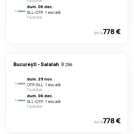
Flydubai
dum. 06 dec.
SLL
-
OTP
·
1 escală
Flydubai
778 €
de la
București
-
Salalah
8 zile
dum. 29 nov.
OTP
-
SLL
·
1 escală
Flydubai
dum. 06 dec.
SLL
-
OTP
·
1 escală
Flydubai
778 €
de la