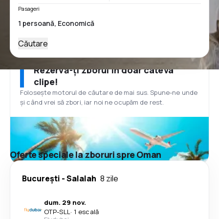
Pasageri
Căutare
Rezervă-ți zborul în doar câteva
clipe!
Folosește motorul de căutare de mai sus. Spune-ne unde
și când vrei să zbori, iar noi ne ocupăm de rest.
Oferte speciale la zboruri spre Oman
București
-
Salalah
8 zile
dum. 29 nov.
OTP
-
SLL
·
1 escală