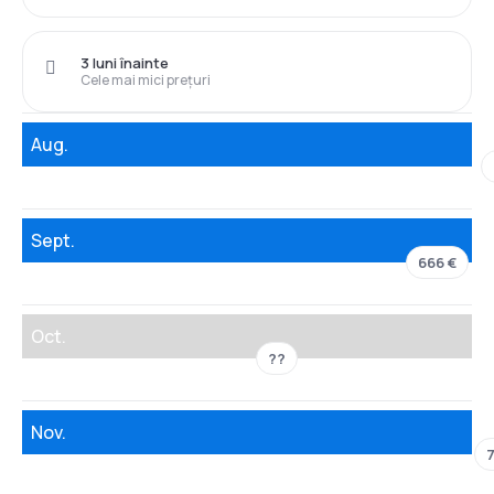
3 luni înainte
Cele mai mici prețuri
Aug.
Sept.
666 €
Oct.
??
Nov.