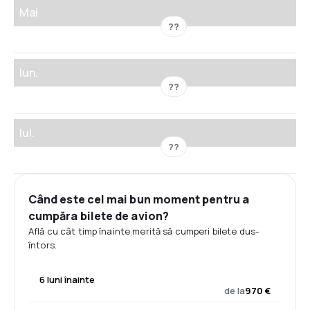
Mai
??
Iun.
??
Iul.
??
Când este cel mai bun moment pentru a
cumpăra bilete de avion?
Află cu cât timp înainte merită să cumperi bilete dus-
întors.
6 luni înainte
de la
970 €