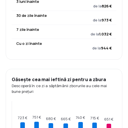
3 luni înainte
de la
826 €
30 de zile înainte
de la
973 €
7 zile înainte
de la
1.032 €
Cu o zi înainte
de la
944 €
Găsește cea mai ieftină zi pentru a zbura
Descoperă în ce zi a săptămânii zborurile au cele mai
bune prețuri
751 €
740 €
723 €
715 €
680 €
665 €
651 €