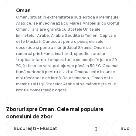
Oman
Oman, situat în extremitatea sud-estica a Peninsulei
Arabice, se învecinează cu Marea Arabiei și cu Golful
Oman. Țara are graniță cu Statele Unite ale
Emiratelor Arabe, Arabia Saudită și Yemen. Capitala
este Maskat. Cunoscut pentru peisajele sale
deșertice și pentru munții Jabal Shams, Oman se
remarcă printr-un climat arid, specific zonelor
tropicale. Iarna, temperaturile se mențin în jur de 20
°C, în timp ce vara pot ajunge până la 50 °C. Cea mai
bună perioadă pentru a vizita Omanul este în lunile
mai răcoroase de iarnă. De asemenea, Oman este
membru al Ligii Statelor Arabe și se mândrește cu o
istorie comercială bogată.
Zboruri spre Oman. Cele mai populare
conexiuni de zbor
București - Muscat
Bucure