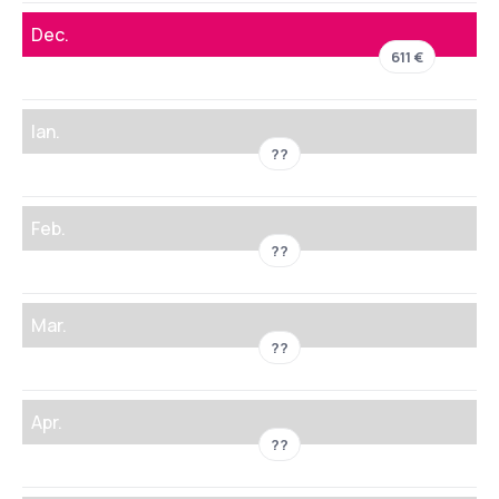
Dec.
611 €
Ian.
??
Feb.
??
Mar.
??
Apr.
??