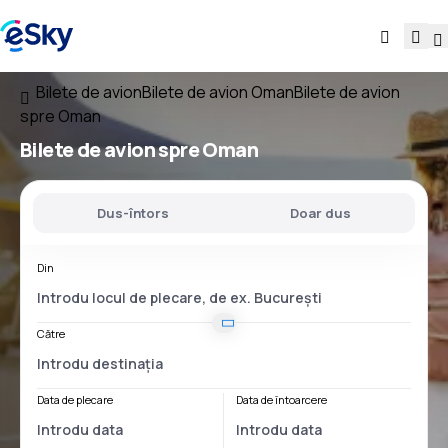
Bilete de avion
Bilete de avion Oman
Bilete de avion
spre Oman
Bilete de avion
spre Oman
Dus-întors
Doar dus
Din
Către
Data de plecare
Data de întoarcere