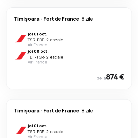
Timișoara
-
Fort de France
8 zile
joi 01 oct.
TSR
-
FDF
·
2 escale
Air France
joi 08 oct.
FDF
-
TSR
·
2 escale
Air France
874 €
de la
Timișoara
-
Fort de France
8 zile
joi 01 oct.
TSR
-
FDF
·
2 escale
Air France