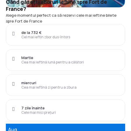
Când găsești zboruri ieftine spre Fort de
France?
Alege momentul perfect ca să rezervi cele mai ieftine bilete
spre Fort de France
de la 732 €
Cel mai ieftin zbor dus-întors
Martie
Cea mai ieftină lună pentru a călători
miercuri
Cea mai ieftină zi pentru a zbura
7 zile înainte
Cele mai mici prețuri
Aug.