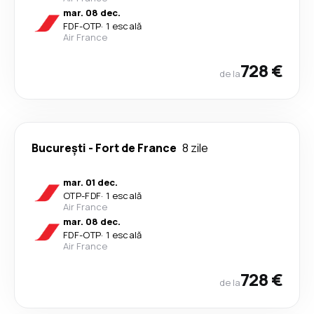
mar. 08 dec.
FDF
-
OTP
·
1 escală
Air France
728 €
de la
București
-
Fort de France
8 zile
mar. 01 dec.
OTP
-
FDF
·
1 escală
Air France
mar. 08 dec.
FDF
-
OTP
·
1 escală
Air France
728 €
de la