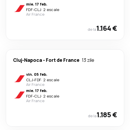
mie. 17 feb.
FDF
-
CLJ
·
2 escale
Air France
1.164 €
de la
Cluj-Napoca
-
Fort de France
13 zile
vin. 05 feb.
CLJ
-
FDF
·
2 escale
Air France
mie. 17 feb.
FDF
-
CLJ
·
2 escale
Air France
1.185 €
de la