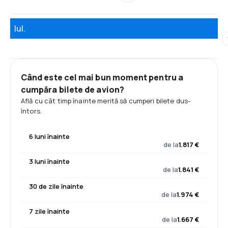
Iul.
Când este cel mai bun moment pentru a
cumpăra bilete de avion?
Află cu cât timp înainte merită să cumperi bilete dus-
întors.
6 luni înainte
de la
1.817 €
3 luni înainte
de la
1.841 €
30 de zile înainte
de la
1.974 €
7 zile înainte
de la
1.667 €