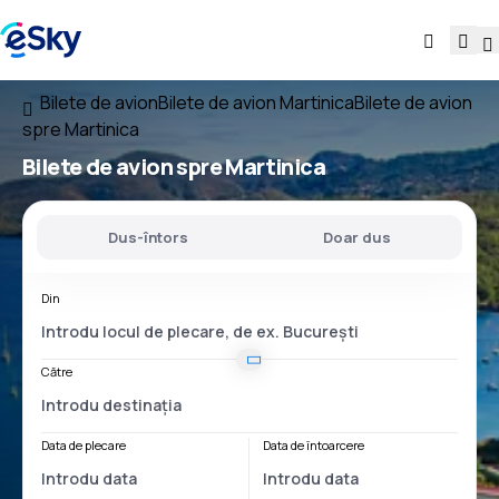
Bilete de avion
Bilete de avion Martinica
Bilete de avion
spre Martinica
Bilete de avion
spre Martinica
Dus-întors
Doar dus
Din
Către
Data de plecare
Data de întoarcere