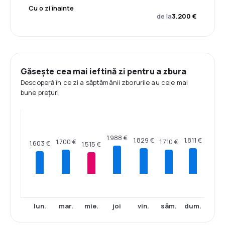
Cu o zi înainte
de la
3.200 €
Găsește cea mai ieftină zi pentru a zbura
Descoperă în ce zi a săptămânii zborurile au cele mai
bune prețuri
1.988 €
1.829 €
1.811 €
1.710 €
1.700 €
1.603 €
1.515 €
lun.
mar.
mie.
joi
vin.
sâm.
dum.