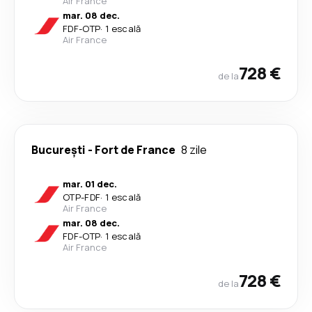
Air France
mar. 08 dec.
FDF
-
OTP
·
1 escală
Air France
728 €
de la
București
-
Fort de France
8 zile
mar. 01 dec.
OTP
-
FDF
·
1 escală
Air France
mar. 08 dec.
FDF
-
OTP
·
1 escală
Air France
728 €
de la