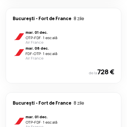
București
-
Fort de France
8 zile
mar. 01 dec.
OTP
-
FDF
·
1 escală
Air France
mar. 08 dec.
FDF
-
OTP
·
1 escală
Air France
728 €
de la
București
-
Fort de France
8 zile
mar. 01 dec.
OTP
-
FDF
·
1 escală
Air France