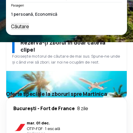
Pasageri
Căutare
Rezervă-ți zborul în doar câteva
clipe!
Folosește motorul de căutare de mai sus. Spune-ne unde
și când vrei să zbori, iar noi ne ocupăm de rest.
Oferte speciale la zboruri spre Martinica
București
-
Fort de France
8 zile
mar. 01 dec.
OTP
-
FDF
·
1 escală