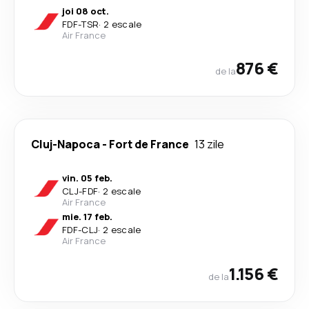
joi 08 oct.
FDF
-
TSR
·
2 escale
Air France
876 €
de la
Cluj-Napoca
-
Fort de France
13 zile
vin. 05 feb.
CLJ
-
FDF
·
2 escale
Air France
mie. 17 feb.
FDF
-
CLJ
·
2 escale
Air France
1.156 €
de la