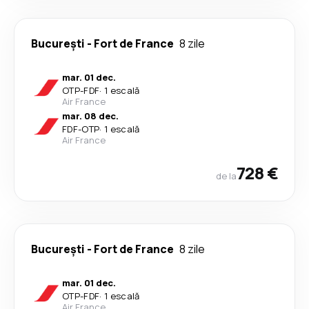
București
-
Fort de France
8 zile
mar. 01 dec.
OTP
-
FDF
·
1 escală
Air France
mar. 08 dec.
FDF
-
OTP
·
1 escală
Air France
728 €
de la
București
-
Fort de France
8 zile
mar. 01 dec.
OTP
-
FDF
·
1 escală
Air France