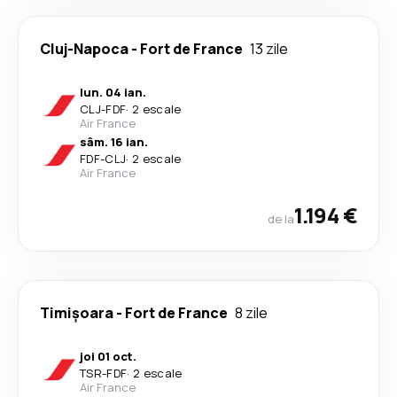
Cluj-Napoca
-
Fort de France
13 zile
lun. 04 ian.
CLJ
-
FDF
·
2 escale
Air France
sâm. 16 ian.
FDF
-
CLJ
·
2 escale
Air France
1.194 €
de la
Timișoara
-
Fort de France
8 zile
joi 01 oct.
TSR
-
FDF
·
2 escale
Air France