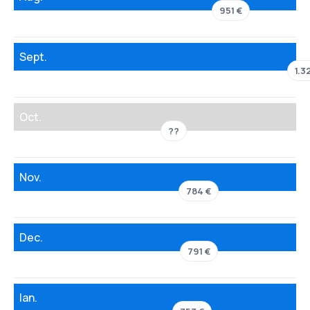
951 €
Sept.
1.3
Oct.
??
Nov.
784 €
Dec.
791 €
Ian.