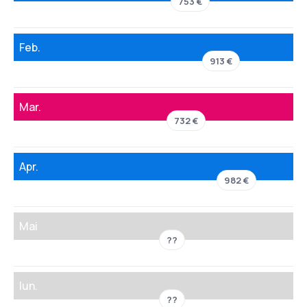
753 €
Feb.
913 €
Mar.
732 €
Apr.
982 €
Mai
??
Iun.
??