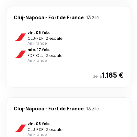
Cluj-Napoca
-
Fort de France
13 zile
vin. 05 feb.
CLJ
-
FDF
·
2 escale
Air France
mie. 17 feb.
FDF
-
CLJ
·
2 escale
Air France
1.185 €
de la
Cluj-Napoca
-
Fort de France
13 zile
vin. 05 feb.
CLJ
-
FDF
·
2 escale
Air France