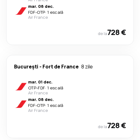
mar. 08 dec.
FDF
-
OTP
·
1 escală
Air France
728 €
de la
București
-
Fort de France
8 zile
mar. 01 dec.
OTP
-
FDF
·
1 escală
Air France
mar. 08 dec.
FDF
-
OTP
·
1 escală
Air France
728 €
de la