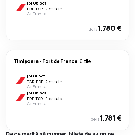
joi 08 oct.
FDF
-
TSR
·
2 escale
Air France
1.780 €
de la
Timișoara
-
Fort de France
8 zile
joi 01 oct.
TSR
-
FDF
·
2 escale
Air France
joi 08 oct.
FDF
-
TSR
·
2 escale
Air France
1.781 €
de la
De ce merită să cumperi bilete de avion pe