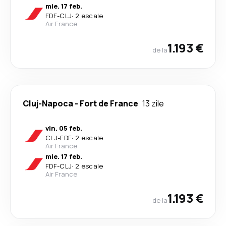
mie. 17 feb.
FDF
-
CLJ
·
2 escale
Air France
1.193 €
de la
Cluj-Napoca
-
Fort de France
13 zile
vin. 05 feb.
CLJ
-
FDF
·
2 escale
Air France
mie. 17 feb.
FDF
-
CLJ
·
2 escale
Air France
1.193 €
de la