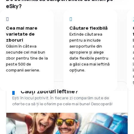
eSky?
Cea mai mare
Căutare flexibilă
varietate de
Extinde căutarea
zboruri
pentru a include
Găsim în câteva
aeroporturile din
secunde cel mai bun
apropiere și alege
zbor pentru tine de la
date flexibile pentru
peste 500 de
a găsi cea mai ieftină
companii aeriene.
opțiune.
Cauți zboruri ieftine?
Ești în locul potrivit. În fiecare zi comparăm sute de
oferte ca să ți le oferim pe cele mai bune! Descoperă!