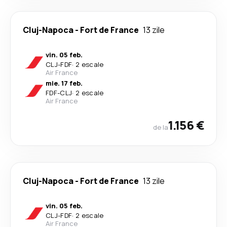
Cluj-Napoca
-
Fort de France
13 zile
vin. 05 feb.
CLJ
-
FDF
·
2 escale
Air France
mie. 17 feb.
FDF
-
CLJ
·
2 escale
Air France
1.156 €
de la
Cluj-Napoca
-
Fort de France
13 zile
vin. 05 feb.
CLJ
-
FDF
·
2 escale
Air France