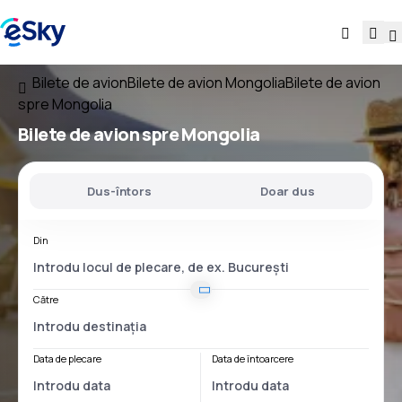
Bilete de avion
Bilete de avion Mongolia
Bilete de avion
spre Mongolia
Bilete de avion
spre Mongolia
Dus-întors
Doar dus
Din
Către
Data de plecare
Data de întoarcere