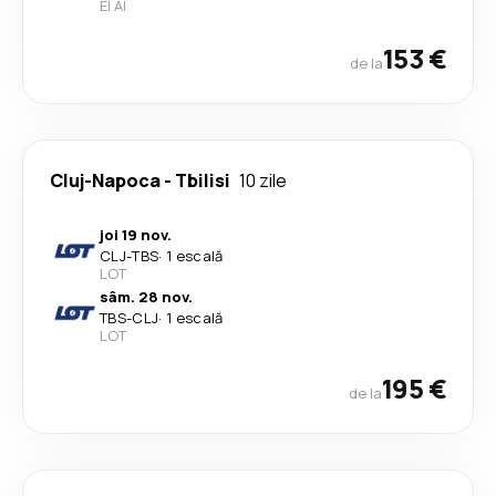
El Al
153 €
de la
Cluj-Napoca
-
Tbilisi
10 zile
joi 19 nov.
CLJ
-
TBS
·
1 escală
LOT
sâm. 28 nov.
TBS
-
CLJ
·
1 escală
LOT
195 €
de la