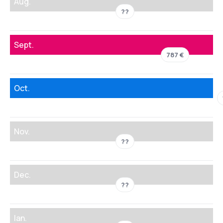
Aug.
??
Sept.
787 €
Oct.
Nov.
??
Dec.
??
Ian.