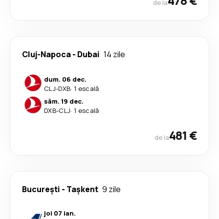
478 €
de la
Cluj-Napoca
-
Dubai
14 zile
dum. 06 dec.
CLJ
-
DXB
·
1 escală
sâm. 19 dec.
DXB
-
CLJ
·
1 escală
481 €
de la
București
-
Tașkent
9 zile
joi 07 ian.