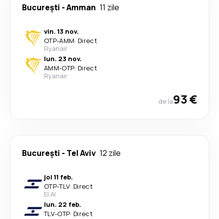
București
-
Amman
11 zile
vin. 13 nov.
OTP
-
AMM
·
Direct
Ryanair
lun. 23 nov.
AMM
-
OTP
·
Direct
Ryanair
93 €
de la
București
-
Tel Aviv
12 zile
joi 11 feb.
OTP
-
TLV
·
Direct
El Al
lun. 22 feb.
TLV
-
OTP
·
Direct