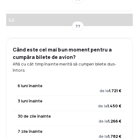
Iul.
??
Când este cel mai bun moment pentru a
cumpăra bilete de avion?
Află cu cât timp înainte merită să cumperi bilete dus-
întors.
6 luni înainte
de la
1.721 €
3 luni înainte
de la
1.450 €
30 de zile înainte
de la
1.266 €
7 zile înainte
de la
1.782 €