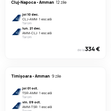
Cluj-Napoca
-
Amman
12 zile
joi 10 dec.
CLJ
-
AMM
·
1 escală
Tarom
lun. 21 dec.
AMM
-
CLJ
·
1 escală
Tarom
334 €
de la
Timișoara
-
Amman
9 zile
joi 01 oct.
TSR
-
AMM
·
1 escală
Tarom
vin. 09 oct.
AMM
-
TSR
·
1 escală
Tarom