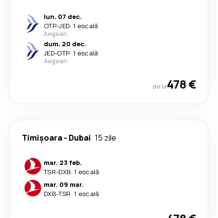
lun. 07 dec.
OTP
-
JED
·
1 escală
Aegean
dum. 20 dec.
JED
-
OTP
·
1 escală
Aegean
478 €
de la
Timișoara
-
Dubai
15 zile
mar. 23 feb.
TSR
-
DXB
·
1 escală
mar. 09 mar.
DXB
-
TSR
·
1 escală