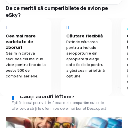
De ce merită să cumperi bilete de avion pe
eSky?
Cea mai mare
Căutare flexibilă
varietate de
Extinde căutarea
zboruri
pentru a include
Găsim în câteva
aeroporturile din
secunde cel mai bun
apropiere și alege
zbor pentru tine de la
date flexibile pentru
peste 500 de
a găsi cea mai ieftină
companii aeriene.
opțiune.
Cauți zboruri ieftine?
Ești în locul potrivit. În fiecare zi comparăm sute de
oferte ca să ți le oferim pe cele mai bune! Descoperă!