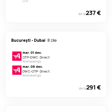
LOT
237 €
de la
București
-
Dubai
8 zile
mar. 01 dec.
OTP
-
DWC
·
Direct
Animawings
mar. 08 dec.
DWC
-
OTP
·
Direct
Animawings
291 €
de la