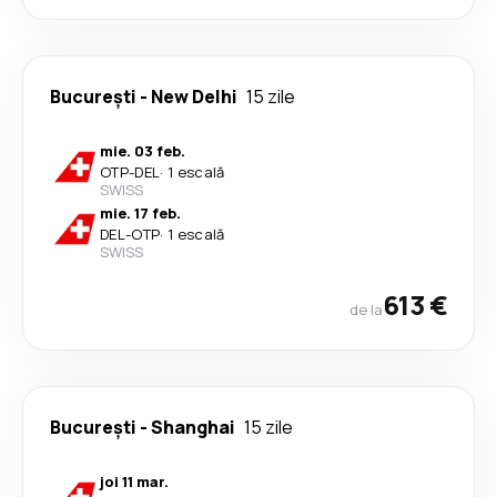
București
-
New Delhi
15 zile
mie. 03 feb.
OTP
-
DEL
·
1 escală
SWISS
mie. 17 feb.
DEL
-
OTP
·
1 escală
SWISS
613 €
de la
București
-
Shanghai
15 zile
joi 11 mar.