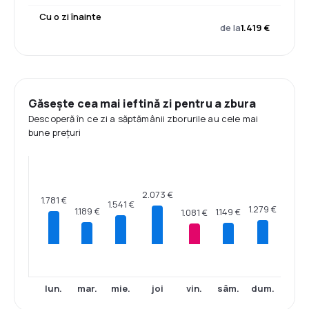
Cu o zi înainte
de la
1.419 €
Găsește cea mai ieftină zi pentru a zbura
Descoperă în ce zi a săptămânii zborurile au cele mai
bune prețuri
2.073 €
1.781 €
1.541 €
1.279 €
1.189 €
1.149 €
1.081 €
lun.
mar.
mie.
joi
vin.
sâm.
dum.