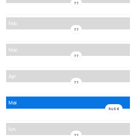
??
Feb.
??
Mar.
??
Apr.
??
Mai
846 €
Iun.
??