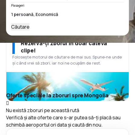
Pasageri
Căutare
Rezervă-ți zborul în doar câteva
clipe!
Folosește motorul de căutare de mai sus. Spune-ne unde
și când vrei să zbori, iar noi ne ocupăm de rest.
Oferte speciale la zboruri spre Mongolia
Nu există zboruri pe această rută
Verifică și alte oferte care s-ar putea să-ți placă sau
schimbă aeroportul ori data și caută din nou.