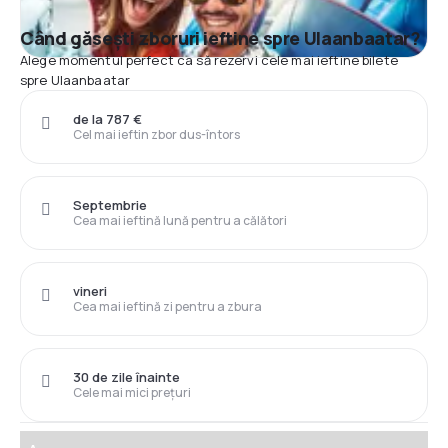
Când găsești zboruri ieftine spre Ulaanbaatar?
Alege momentul perfect ca să rezervi cele mai ieftine bilete
spre Ulaanbaatar
de la 787 €
Cel mai ieftin zbor dus-întors
Septembrie
Cea mai ieftină lună pentru a călători
vineri
Cea mai ieftină zi pentru a zbura
30 de zile înainte
Cele mai mici prețuri