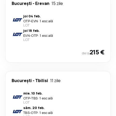
București
-
Erevan
15 zile
joi 04 feb.
OTP
-
EVN
·
1 escală
LOT
joi 18 feb.
EVN
-
OTP
·
1 escală
LOT
215 €
de la
București
-
Tbilisi
11 zile
mie. 10 feb.
OTP
-
TBS
·
1 escală
LOT
sâm. 20 feb.
TBS
-
OTP
·
1 escală