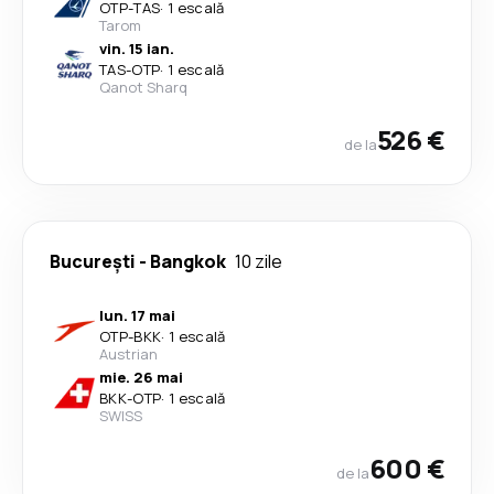
OTP
-
TAS
·
1 escală
Tarom
vin. 15 ian.
TAS
-
OTP
·
1 escală
Qanot Sharq
526 €
de la
București
-
Bangkok
10 zile
lun. 17 mai
OTP
-
BKK
·
1 escală
Austrian
mie. 26 mai
BKK
-
OTP
·
1 escală
SWISS
600 €
de la