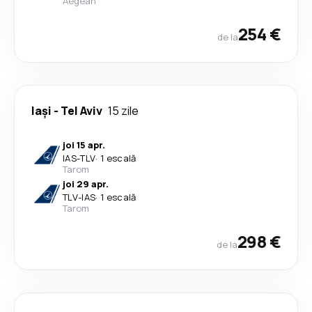
Aegean
254 €
de la
Iași
-
Tel Aviv
15 zile
joi 15 apr.
IAS
-
TLV
·
1 escală
Tarom
joi 29 apr.
TLV
-
IAS
·
1 escală
Tarom
298 €
de la