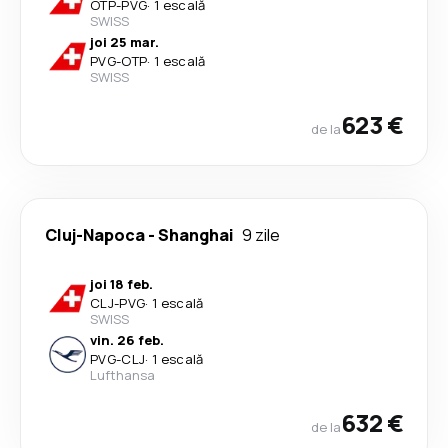
OTP
-
PVG
·
1 escală
SWISS
joi 25 mar.
PVG
-
OTP
·
1 escală
SWISS
623 €
de la
Cluj-Napoca
-
Shanghai
9 zile
joi 18 feb.
CLJ
-
PVG
·
1 escală
SWISS
vin. 26 feb.
PVG
-
CLJ
·
1 escală
Lufthansa
632 €
de la