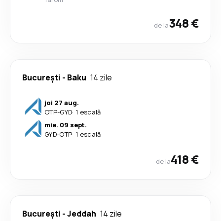
348 €
de la
București
-
Baku
14 zile
joi 27 aug.
OTP
-
GYD
·
1 escală
mie. 09 sept.
GYD
-
OTP
·
1 escală
418 €
de la
București
-
Jeddah
14 zile