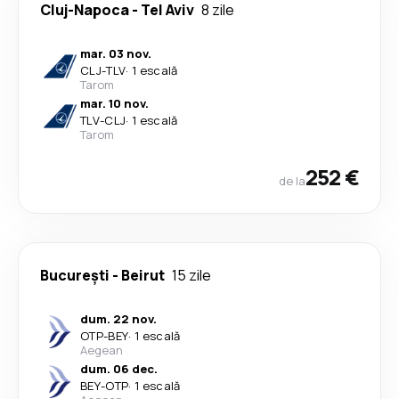
Cluj-Napoca
-
Tel Aviv
8 zile
mar. 03 nov.
CLJ
-
TLV
·
1 escală
Tarom
mar. 10 nov.
TLV
-
CLJ
·
1 escală
Tarom
252 €
de la
București
-
Beirut
15 zile
dum. 22 nov.
OTP
-
BEY
·
1 escală
Aegean
dum. 06 dec.
BEY
-
OTP
·
1 escală