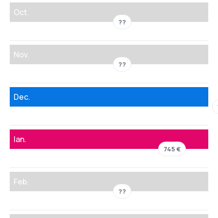
Oct.
??
Nov.
??
Dec.
Ian.
745 €
Feb.
??