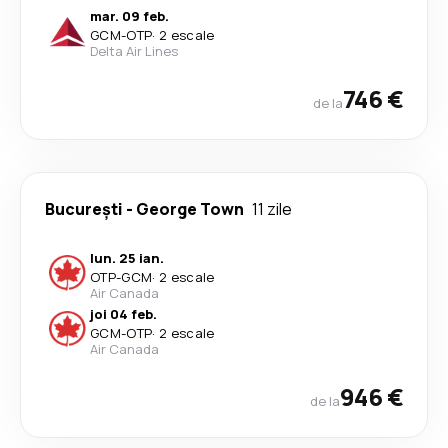
mar. 09 feb.
GCM
-
OTP
·
2 escale
Delta Air Lines
746 €
de la
București
-
George Town
11 zile
lun. 25 ian.
OTP
-
GCM
·
2 escale
Air Canada
joi 04 feb.
GCM
-
OTP
·
2 escale
Air Canada
946 €
de la