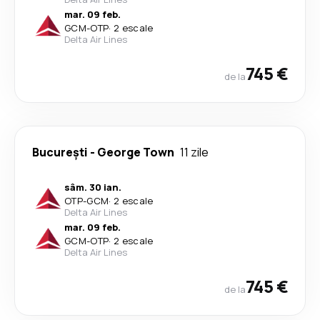
mar. 09 feb.
GCM
-
OTP
·
2 escale
Delta Air Lines
745 €
de la
București
-
George Town
11 zile
sâm. 30 ian.
OTP
-
GCM
·
2 escale
Delta Air Lines
mar. 09 feb.
GCM
-
OTP
·
2 escale
Delta Air Lines
745 €
de la