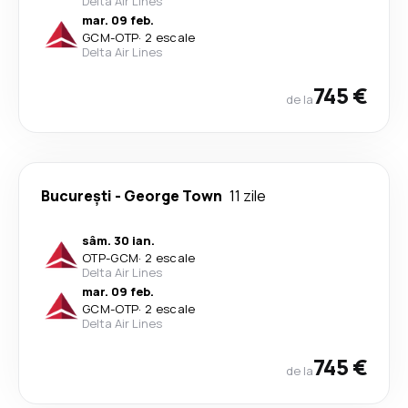
Delta Air Lines
mar. 09 feb.
GCM
-
OTP
·
2 escale
Delta Air Lines
745 €
de la
București
-
George Town
11 zile
sâm. 30 ian.
OTP
-
GCM
·
2 escale
Delta Air Lines
mar. 09 feb.
GCM
-
OTP
·
2 escale
Delta Air Lines
745 €
de la