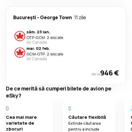
București
-
George Town
11 zile
sâm. 23 ian.
OTP
-
GCM
·
2 escale
Air Canada
mar. 02 feb.
GCM
-
OTP
·
2 escale
Air Canada
946 €
de la
De ce merită să cumperi bilete de avion pe
eSky?
Cea mai mare
Căutare flexibilă
varietate de
Extinde căutarea
zboruri
pentru a include