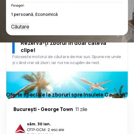
Pasageri
Căutare
Rezervă-ți zborul în doar câteva
clipe!
Folosește motorul de căutare de mai sus. Spune-ne unde
și când vrei să zbori, iar noi ne ocupăm de rest.
Oferte speciale la zboruri spre Insulele Cayman
București
-
George Town
11 zile
sâm. 30 ian.
OTP
-
GCM
·
2 escale