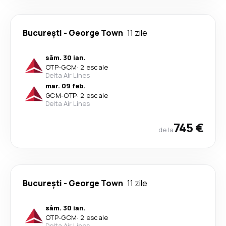
București
-
George Town
11 zile
sâm. 30 ian.
OTP
-
GCM
·
2 escale
Delta Air Lines
mar. 09 feb.
GCM
-
OTP
·
2 escale
Delta Air Lines
745 €
de la
București
-
George Town
11 zile
sâm. 30 ian.
OTP
-
GCM
·
2 escale
Delta Air Lines