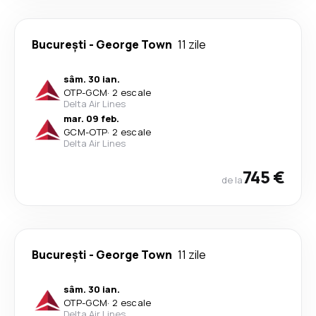
București
-
George Town
11 zile
sâm. 30 ian.
OTP
-
GCM
·
2 escale
Delta Air Lines
mar. 09 feb.
GCM
-
OTP
·
2 escale
Delta Air Lines
745 €
de la
București
-
George Town
11 zile
sâm. 30 ian.
OTP
-
GCM
·
2 escale
Delta Air Lines