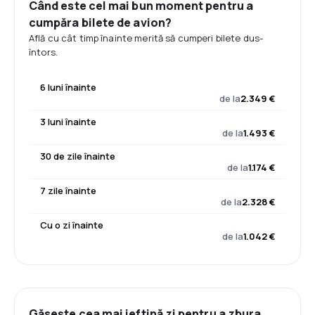
Când este cel mai bun moment pentru a
cumpăra bilete de avion?
Află cu cât timp înainte merită să cumperi bilete dus-
întors.
6 luni înainte
de la
2.349 €
3 luni înainte
de la
1.493 €
30 de zile înainte
de la
1.174 €
7 zile înainte
de la
2.328 €
Cu o zi înainte
de la
1.042 €
Găsește cea mai ieftină zi pentru a zbura