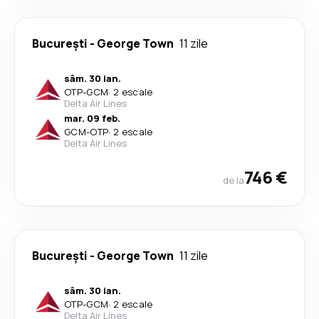
București
-
George Town
11 zile
sâm. 30 ian.
OTP
-
GCM
·
2 escale
Delta Air Lines
mar. 09 feb.
GCM
-
OTP
·
2 escale
Delta Air Lines
746 €
de la
București
-
George Town
11 zile
sâm. 30 ian.
OTP
-
GCM
·
2 escale
Delta Air Lines