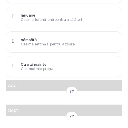
Ianuarie
Cea mai ieftină lună pentru a călători
sâmbătă
Cea mai ieftină zi pentru a zbura
Cu o zi înainte
Cele mai mici prețuri
Aug.
??
Sept.
??