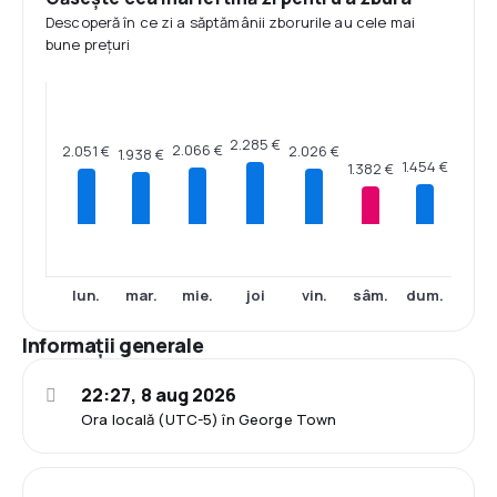
Descoperă în ce zi a săptămânii zborurile au cele mai
bune prețuri
2.285 €
2.066 €
2.051 €
2.026 €
1.938 €
1.454 €
1.382 €
lun.
mar.
mie.
joi
vin.
sâm.
dum.
Informații generale
22:27, 8 aug 2026
Ora locală (UTC-5) în George Town