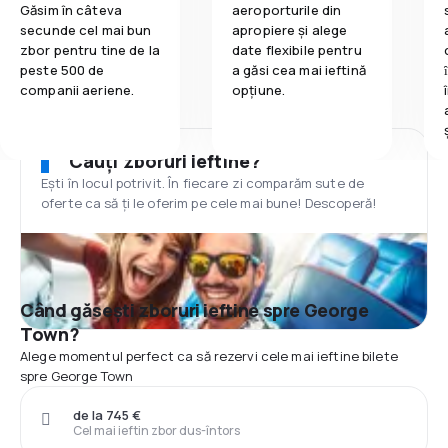
Găsim în câteva
aeroporturile din
secunde cel mai bun
apropiere și alege
zbor pentru tine de la
date flexibile pentru
peste 500 de
a găsi cea mai ieftină
companii aeriene.
opțiune.
Cauți zboruri ieftine?
Ești în locul potrivit. În fiecare zi comparăm sute de
oferte ca să ți le oferim pe cele mai bune! Descoperă!
Când găsești zboruri ieftine spre George
Town?
Alege momentul perfect ca să rezervi cele mai ieftine bilete
spre George Town
de la 745 €
Cel mai ieftin zbor dus-întors