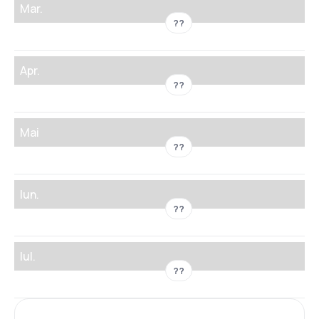
Mar.
??
Apr.
??
Mai
??
Iun.
??
Iul.
??