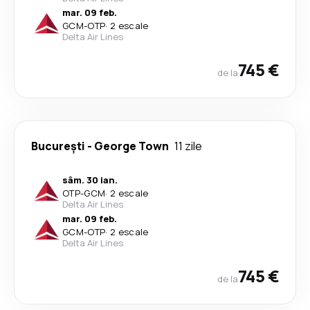
mar. 09 feb.
GCM
-
OTP
·
2 escale
Delta Air Lines
745 €
de la
București
-
George Town
11 zile
sâm. 30 ian.
OTP
-
GCM
·
2 escale
Delta Air Lines
mar. 09 feb.
GCM
-
OTP
·
2 escale
Delta Air Lines
745 €
de la