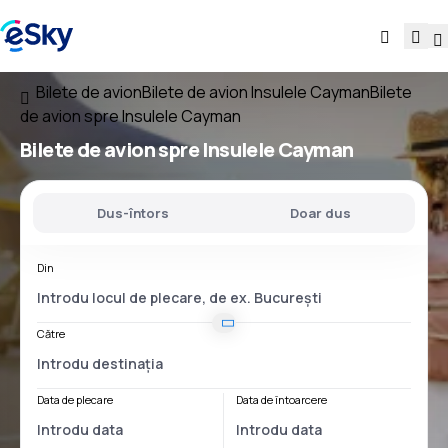
Bilete de avion
Bilete de avion Insulele Cayman
Bilete
de avion spre Insulele Cayman
Bilete de avion
spre Insulele Cayman
Dus-întors
Doar dus
Din
Către
Data de plecare
Data de întoarcere