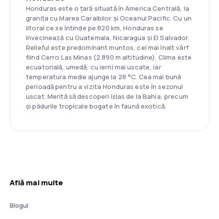
Honduras este o țară situată în America Centrală, la
granița cu Marea Caraibilor și Oceanul Pacific. Cu un
litoral ce se întinde pe 820 km, Honduras se
învecinează cu Guatemala, Nicaragua și El Salvador.
Relieful este predominant muntos, cel mai înalt vârf
fiind Cerro Las Minas (2.890 m altitudine). Clima este
ecuatorială, umedă, cu ierni mai uscate, iar
temperatura medie ajunge la 28 °C. Cea mai bună
perioadă pentru a vizita Honduras este în sezonul
uscat. Merită să descoperi Islas de la Bahía, precum
și pădurile tropicale bogate în faună exotică.
Află mai multe
Blogul