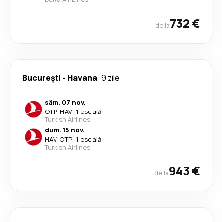
732 €
de la
București
-
Havana
9 zile
sâm. 07 nov.
OTP
-
HAV
·
1 escală
Turkish Airlines
dum. 15 nov.
HAV
-
OTP
·
1 escală
Turkish Airlines
943 €
de la