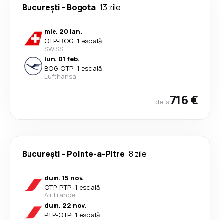
București
-
Bogota
13 zile
mie. 20 ian.
OTP
-
BOG
·
1 escală
SWISS
lun. 01 feb.
BOG
-
OTP
·
1 escală
Lufthansa
716 €
de la
București
-
Pointe-a-Pitre
8 zile
dum. 15 nov.
OTP
-
PTP
·
1 escală
Air France
dum. 22 nov.
PTP
-
OTP
·
1 escală