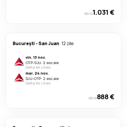
1.031 €
de la
București
-
San Juan
12 zile
vin. 13 nov.
OTP
-
SJU
·
2 escale
Delta Air Lines
mar. 24 nov.
SJU
-
OTP
·
2 escale
Delta Air Lines
888 €
de la