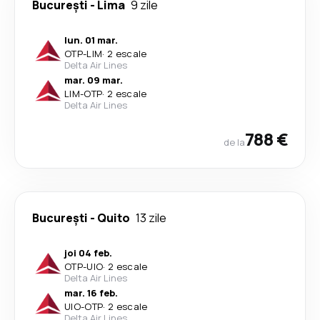
București
-
Lima
9 zile
lun. 01 mar.
OTP
-
LIM
·
2 escale
Delta Air Lines
mar. 09 mar.
LIM
-
OTP
·
2 escale
Delta Air Lines
788 €
de la
București
-
Quito
13 zile
joi 04 feb.
OTP
-
UIO
·
2 escale
Delta Air Lines
mar. 16 feb.
UIO
-
OTP
·
2 escale
Delta Air Lines