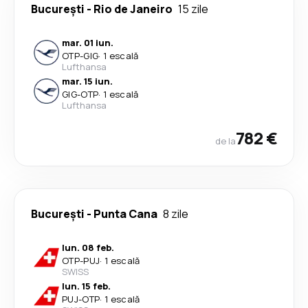
București
-
Rio de Janeiro
15 zile
mar. 01 iun.
OTP
-
GIG
·
1 escală
Lufthansa
mar. 15 iun.
GIG
-
OTP
·
1 escală
Lufthansa
782 €
de la
București
-
Punta Cana
8 zile
lun. 08 feb.
OTP
-
PUJ
·
1 escală
SWISS
lun. 15 feb.
PUJ
-
OTP
·
1 escală