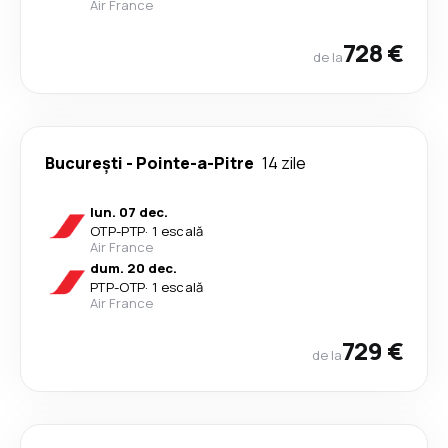
Air France
728 €
de la
București
-
Pointe-a-Pitre
14 zile
lun. 07 dec.
OTP
-
PTP
·
1 escală
Air France
dum. 20 dec.
PTP
-
OTP
·
1 escală
Air France
729 €
de la