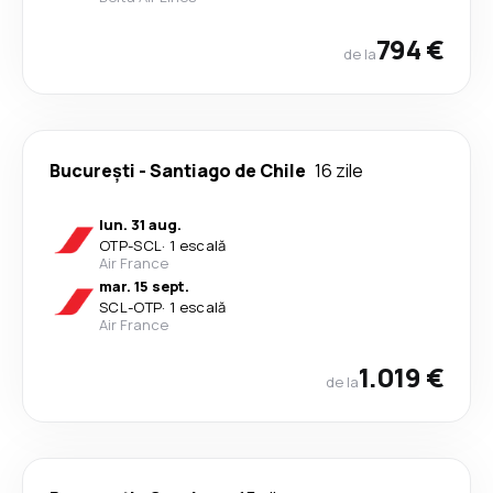
794 €
de la
București
-
Santiago de Chile
16 zile
lun. 31 aug.
OTP
-
SCL
·
1 escală
Air France
mar. 15 sept.
SCL
-
OTP
·
1 escală
Air France
1.019 €
de la