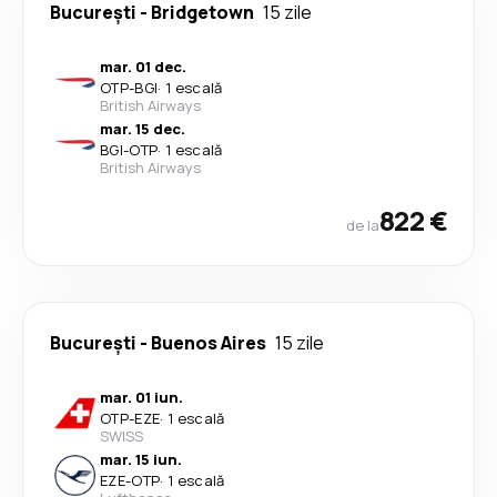
București
-
Bridgetown
15 zile
mar. 01 dec.
OTP
-
BGI
·
1 escală
British Airways
mar. 15 dec.
BGI
-
OTP
·
1 escală
British Airways
822 €
de la
București
-
Buenos Aires
15 zile
mar. 01 iun.
OTP
-
EZE
·
1 escală
SWISS
mar. 15 iun.
EZE
-
OTP
·
1 escală