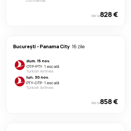
Lufthansa
828 €
de la
București
-
Panama City
16 zile
dum. 15 nov.
OTP
-
PTY
·
1 escală
Turkish Airlines
lun. 30 nov.
PTY
-
OTP
·
1 escală
Turkish Airlines
858 €
de la