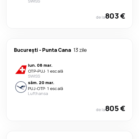
SWISS
803 €
de la
București
-
Punta Cana
13 zile
lun. 08 mar.
OTP
-
PUJ
·
1 escală
SWISS
sâm. 20 mar.
PUJ
-
OTP
·
1 escală
Lufthansa
805 €
de la