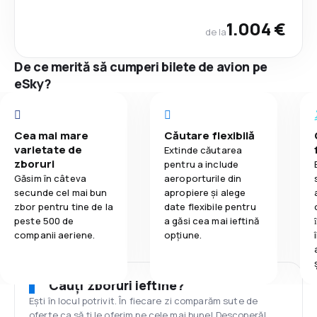
1.004 €
de la
De ce merită să cumperi bilete de avion pe
eSky?
Cea mai mare
Căutare flexibilă
varietate de
Extinde căutarea
zboruri
pentru a include
Găsim în câteva
aeroporturile din
secunde cel mai bun
apropiere și alege
zbor pentru tine de la
date flexibile pentru
peste 500 de
a găsi cea mai ieftină
companii aeriene.
opțiune.
Cauți zboruri ieftine?
Ești în locul potrivit. În fiecare zi comparăm sute de
oferte ca să ți le oferim pe cele mai bune! Descoperă!