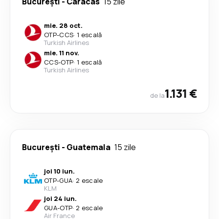
București
-
Caracas
15 zile
mie. 28 oct.
OTP
-
CCS
·
1 escală
Turkish Airlines
mie. 11 nov.
CCS
-
OTP
·
1 escală
Turkish Airlines
1.131 €
de la
București
-
Guatemala
15 zile
joi 10 iun.
OTP
-
GUA
·
2 escale
KLM
joi 24 iun.
GUA
-
OTP
·
2 escale
Air France