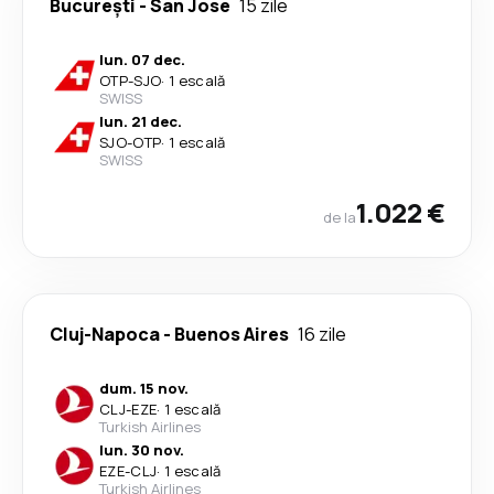
București
-
San Jose
15 zile
lun. 07 dec.
OTP
-
SJO
·
1 escală
SWISS
lun. 21 dec.
SJO
-
OTP
·
1 escală
SWISS
1.022 €
de la
Cluj-Napoca
-
Buenos Aires
16 zile
dum. 15 nov.
CLJ
-
EZE
·
1 escală
Turkish Airlines
lun. 30 nov.
EZE
-
CLJ
·
1 escală
Turkish Airlines