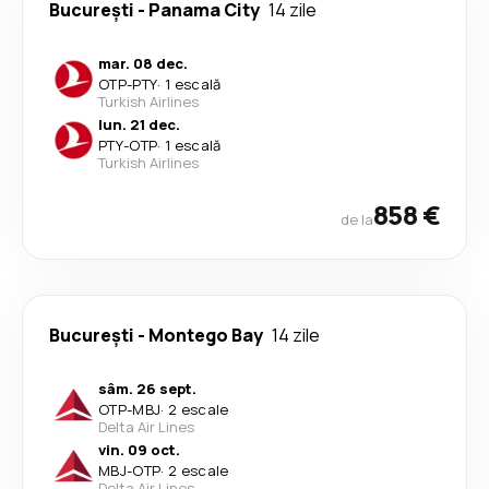
București
-
Panama City
14 zile
mar. 08 dec.
OTP
-
PTY
·
1 escală
Turkish Airlines
lun. 21 dec.
PTY
-
OTP
·
1 escală
Turkish Airlines
858 €
de la
București
-
Montego Bay
14 zile
sâm. 26 sept.
OTP
-
MBJ
·
2 escale
Delta Air Lines
vin. 09 oct.
MBJ
-
OTP
·
2 escale
Delta Air Lines