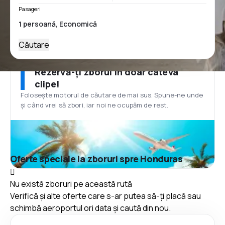
Pasageri
Căutare
Rezervă-ți zborul în doar câteva
clipe!
Folosește motorul de căutare de mai sus. Spune-ne unde
și când vrei să zbori, iar noi ne ocupăm de rest.
Oferte speciale la zboruri spre Honduras
Nu există zboruri pe această rută
Verifică și alte oferte care s-ar putea să-ți placă sau
schimbă aeroportul ori data și caută din nou.