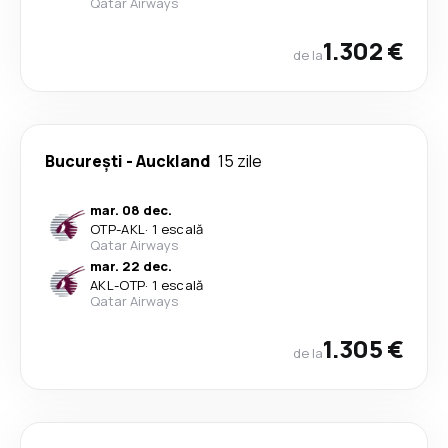
Qatar Airways
1.302 €
de la
București
-
Auckland
15 zile
mar. 08 dec.
OTP
-
AKL
·
1 escală
Qatar Airways
mar. 22 dec.
AKL
-
OTP
·
1 escală
Qatar Airways
1.305 €
de la