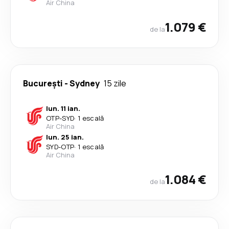
Air China
1.079 €
de la
București
-
Sydney
15 zile
lun. 11 ian.
OTP
-
SYD
·
1 escală
Air China
lun. 25 ian.
SYD
-
OTP
·
1 escală
Air China
1.084 €
de la