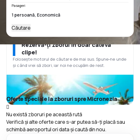
Pasageri
Căutare
Rezervă-ți zborul în doar câteva
clipe!
Folosește motorul de căutare de mai sus. Spune-ne unde
și când vrei să zbori, iar noi ne ocupăm de rest.
Oferte speciale la zboruri spre Micronezia
Nu există zboruri pe această rută
Verifică și alte oferte care s-ar putea să-ți placă sau
schimbă aeroportul ori data și caută din nou.