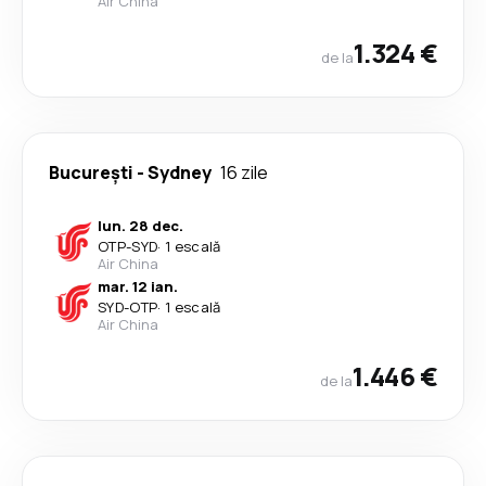
Air China
1.324 €
de la
București
-
Sydney
16 zile
lun. 28 dec.
OTP
-
SYD
·
1 escală
Air China
mar. 12 ian.
SYD
-
OTP
·
1 escală
Air China
1.446 €
de la