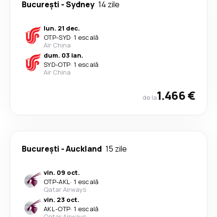
București
-
Sydney
14 zile
lun. 21 dec.
OTP
-
SYD
·
1 escală
Air China
dum. 03 ian.
SYD
-
OTP
·
1 escală
Air China
1.466 €
de la
București
-
Auckland
15 zile
vin. 09 oct.
OTP
-
AKL
·
1 escală
Qatar Airways
vin. 23 oct.
AKL
-
OTP
·
1 escală
Qatar Airways