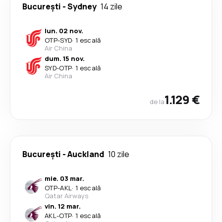
București
-
Sydney
14 zile
lun. 02 nov.
OTP
-
SYD
·
1 escală
Air China
dum. 15 nov.
SYD
-
OTP
·
1 escală
Air China
1.129 €
de la
București
-
Auckland
10 zile
mie. 03 mar.
OTP
-
AKL
·
1 escală
Qatar Airways
vin. 12 mar.
AKL
-
OTP
·
1 escală