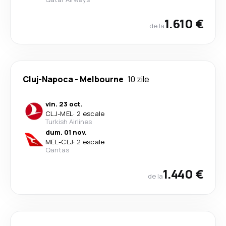
1.610 €
de la
Cluj-Napoca
-
Melbourne
10 zile
vin. 23 oct.
CLJ
-
MEL
·
2 escale
Turkish Airlines
dum. 01 nov.
MEL
-
CLJ
·
2 escale
Qantas
1.440 €
de la