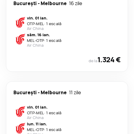
București
-
Melbourne
16 zile
vin. 01 ian.
OTP
-
MEL
·
1 escală
Air China
sâm. 16 ian.
MEL
-
OTP
·
1 escală
Air China
1.324 €
de la
București
-
Melbourne
11 zile
vin. 01 ian.
OTP
-
MEL
·
1 escală
Air China
lun. 11 ian.
MEL
-
OTP
·
1 escală