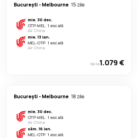
București
-
Melbourne
15 zile
mie. 30 dec.
OTP
-
MEL
·
1 escală
Air China
mie. 13 ian.
MEL
-
OTP
·
1 escală
Air China
1.079 €
de la
București
-
Melbourne
18 zile
mie. 30 dec.
OTP
-
MEL
·
1 escală
Air China
sâm. 16 ian.
MEL
-
OTP
·
1 escală