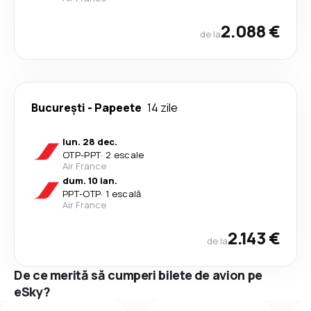
2.088 €
de la
București
-
Papeete
14 zile
lun. 28 dec.
OTP
-
PPT
·
2 escale
Air France
dum. 10 ian.
PPT
-
OTP
·
1 escală
Air France
2.143 €
de la
De ce merită să cumperi bilete de avion pe
eSky?