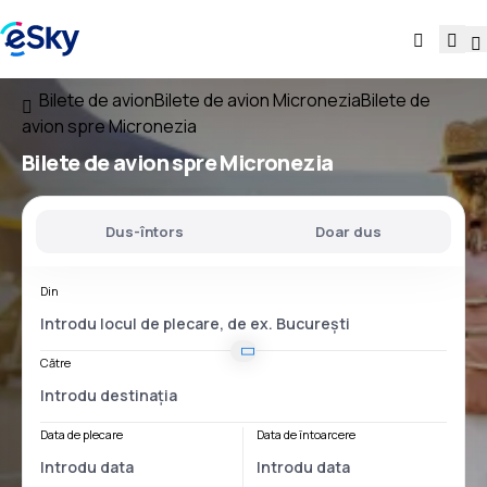
Bilete de avion
Bilete de avion Micronezia
Bilete de
avion spre Micronezia
Bilete de avion
spre Micronezia
Dus-întors
Doar dus
Din
Către
Data de plecare
Data de întoarcere