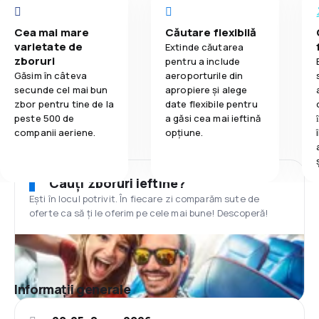
Cea mai mare
Căutare flexibilă
varietate de
Extinde căutarea
zboruri
pentru a include
Găsim în câteva
aeroporturile din
secunde cel mai bun
apropiere și alege
zbor pentru tine de la
date flexibile pentru
peste 500 de
a găsi cea mai ieftină
companii aeriene.
opțiune.
Cauți zboruri ieftine?
Ești în locul potrivit. În fiecare zi comparăm sute de
oferte ca să ți le oferim pe cele mai bune! Descoperă!
Informații generale