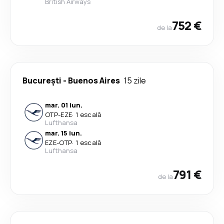
British Airways
752 €
de la
București
-
Buenos Aires
15 zile
mar. 01 iun.
OTP
-
EZE
·
1 escală
Lufthansa
mar. 15 iun.
EZE
-
OTP
·
1 escală
Lufthansa
791 €
de la