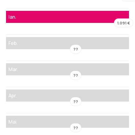
Ian.
1.091 €
Feb.
??
Mar.
??
Apr.
??
Mai
??