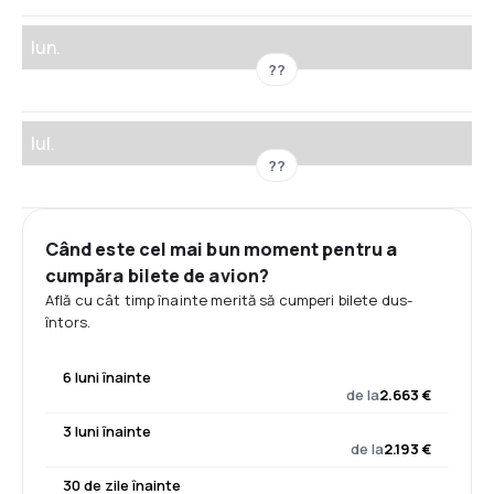
Iun.
??
Iul.
??
Când este cel mai bun moment pentru a
cumpăra bilete de avion?
Află cu cât timp înainte merită să cumperi bilete dus-
întors.
6 luni înainte
de la
2.663 €
3 luni înainte
de la
2.193 €
30 de zile înainte