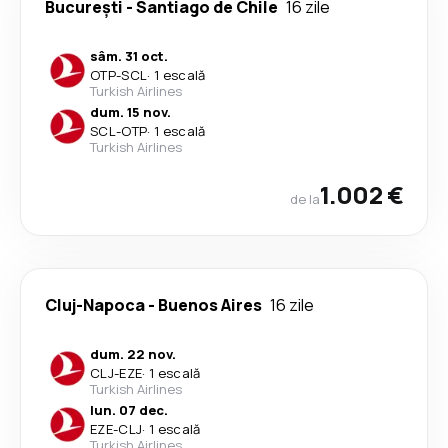
București
-
Santiago de Chile
16 zile
sâm. 31 oct.
OTP
-
SCL
·
1 escală
Turkish Airlines
dum. 15 nov.
SCL
-
OTP
·
1 escală
Turkish Airlines
1.002 €
de la
Cluj-Napoca
-
Buenos Aires
16 zile
dum. 22 nov.
CLJ
-
EZE
·
1 escală
Turkish Airlines
lun. 07 dec.
EZE
-
CLJ
·
1 escală
Turkish Airlines