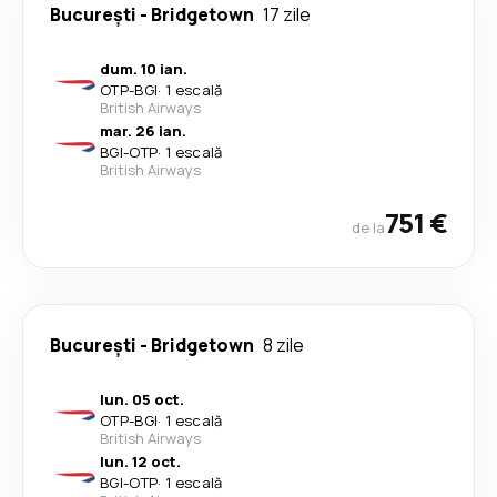
București
-
Bridgetown
17 zile
dum. 10 ian.
OTP
-
BGI
·
1 escală
British Airways
mar. 26 ian.
BGI
-
OTP
·
1 escală
British Airways
751 €
de la
București
-
Bridgetown
8 zile
lun. 05 oct.
OTP
-
BGI
·
1 escală
British Airways
lun. 12 oct.
BGI
-
OTP
·
1 escală