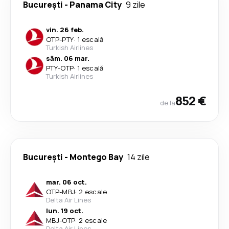
București
-
Panama City
9 zile
vin. 26 feb.
OTP
-
PTY
·
1 escală
Turkish Airlines
sâm. 06 mar.
PTY
-
OTP
·
1 escală
Turkish Airlines
852 €
de la
București
-
Montego Bay
14 zile
mar. 06 oct.
OTP
-
MBJ
·
2 escale
Delta Air Lines
lun. 19 oct.
MBJ
-
OTP
·
2 escale
Delta Air Lines