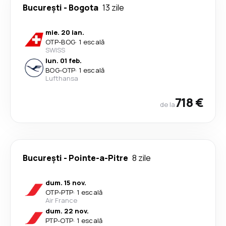
București
-
Bogota
13 zile
mie. 20 ian.
OTP
-
BOG
·
1 escală
SWISS
lun. 01 feb.
BOG
-
OTP
·
1 escală
Lufthansa
718 €
de la
București
-
Pointe-a-Pitre
8 zile
dum. 15 nov.
OTP
-
PTP
·
1 escală
Air France
dum. 22 nov.
PTP
-
OTP
·
1 escală