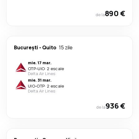
890 €
de la
București
-
Quito
15 zile
mie. 17 mar.
OTP
-
UIO
·
2 escale
Delta Air Lines
mie. 31 mar.
UIO
-
OTP
·
2 escale
Delta Air Lines
936 €
de la