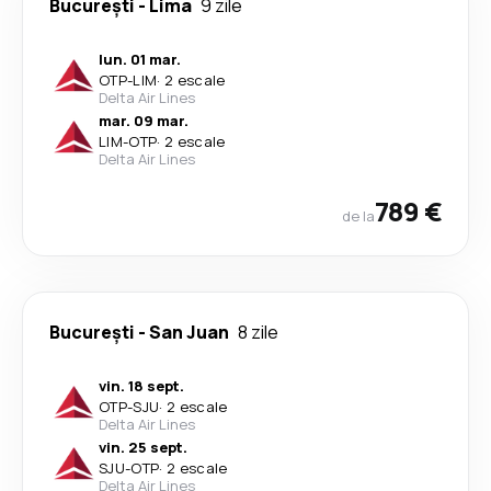
București
-
Lima
9 zile
lun. 01 mar.
OTP
-
LIM
·
2 escale
Delta Air Lines
mar. 09 mar.
LIM
-
OTP
·
2 escale
Delta Air Lines
789 €
de la
București
-
San Juan
8 zile
vin. 18 sept.
OTP
-
SJU
·
2 escale
Delta Air Lines
vin. 25 sept.
SJU
-
OTP
·
2 escale
Delta Air Lines