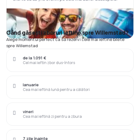
Când găsești zboruri ieftine spre Willemstad?
Alege momentul perfect ca să rezervi cele mai ieftine bilete
spre Willemstad
de la 1.091 €
Cel mai ieftin zbor dus-întors
Ianuarie
Cea mai ieftină lună pentru a călători
vineri
Cea mai ieftină zi pentru a zbura
7 zile înainte