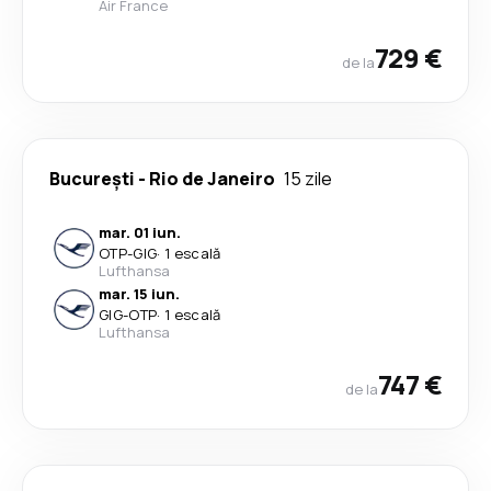
Air France
729 €
de la
București
-
Rio de Janeiro
15 zile
mar. 01 iun.
OTP
-
GIG
·
1 escală
Lufthansa
mar. 15 iun.
GIG
-
OTP
·
1 escală
Lufthansa
747 €
de la