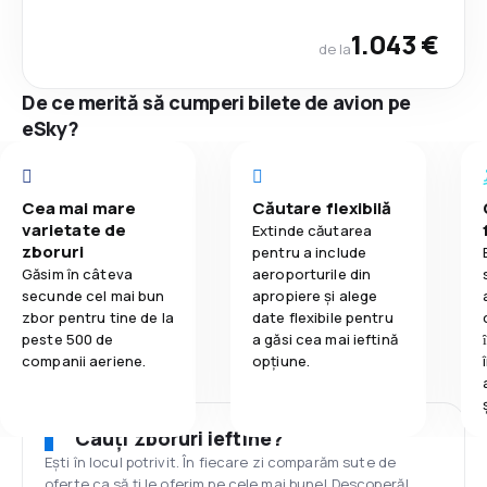
1.043 €
de la
De ce merită să cumperi bilete de avion pe
eSky?
Cea mai mare
Căutare flexibilă
varietate de
Extinde căutarea
zboruri
pentru a include
Găsim în câteva
aeroporturile din
secunde cel mai bun
apropiere și alege
zbor pentru tine de la
date flexibile pentru
peste 500 de
a găsi cea mai ieftină
companii aeriene.
opțiune.
Cauți zboruri ieftine?
Ești în locul potrivit. În fiecare zi comparăm sute de
oferte ca să ți le oferim pe cele mai bune! Descoperă!