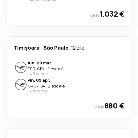
1.032 €
de la
Timișoara
-
São Paulo
12 zile
lun. 29 mar.
TSR
-
GRU
·
1 escală
Lufthansa
vin. 09 apr.
GRU
-
TSR
·
2 escale
Lufthansa
880 €
de la