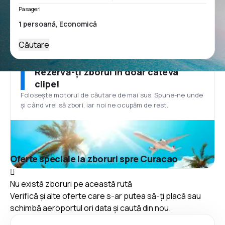
Pasageri
Căutare
Rezervă-ți zborul în doar câteva
clipe!
Folosește motorul de căutare de mai sus. Spune-ne unde
și când vrei să zbori, iar noi ne ocupăm de rest.
Oferte speciale la zboruri spre Curacao
Nu există zboruri pe această rută
Verifică și alte oferte care s-ar putea să-ți placă sau
schimbă aeroportul ori data și caută din nou.