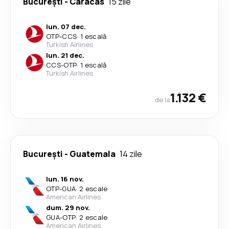
București
-
Caracas
15 zile
lun. 07 dec.
OTP
-
CCS
·
1 escală
Turkish Airlines
lun. 21 dec.
CCS
-
OTP
·
1 escală
Turkish Airlines
1.132 €
de la
București
-
Guatemala
14 zile
lun. 16 nov.
OTP
-
GUA
·
2 escale
American Airlines
dum. 29 nov.
GUA
-
OTP
·
2 escale
American Airlines