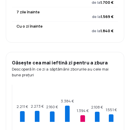
de la
1.700 €
7 zile înainte
de la
1.569 €
Cu o zi înainte
de la
1.840 €
Găsește cea mai ieftină zi pentru a zbura
Descoperă în ce zi a săptămânii zborurile au cele mai
bune prețuri
3.384 €
2.273 €
2.211 €
2.160 €
2.108 €
1.551 €
1.394 €