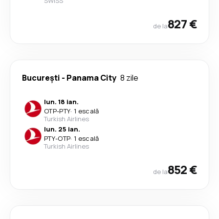
SWISS
827 €
de la
București
-
Panama City
8 zile
lun. 18 ian.
OTP
-
PTY
·
1 escală
Turkish Airlines
lun. 25 ian.
PTY
-
OTP
·
1 escală
Turkish Airlines
852 €
de la