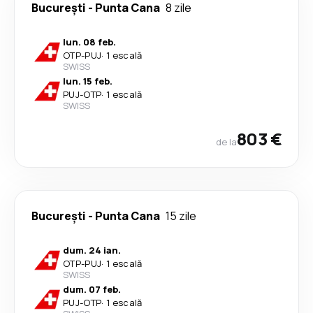
București
-
Punta Cana
8 zile
lun. 08 feb.
OTP
-
PUJ
·
1 escală
SWISS
lun. 15 feb.
PUJ
-
OTP
·
1 escală
SWISS
803 €
de la
București
-
Punta Cana
15 zile
dum. 24 ian.
OTP
-
PUJ
·
1 escală
SWISS
dum. 07 feb.
PUJ
-
OTP
·
1 escală