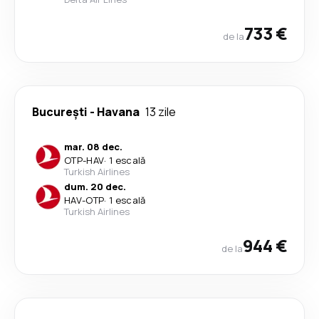
733 €
de la
București
-
Havana
13 zile
mar. 08 dec.
OTP
-
HAV
·
1 escală
Turkish Airlines
dum. 20 dec.
HAV
-
OTP
·
1 escală
Turkish Airlines
944 €
de la