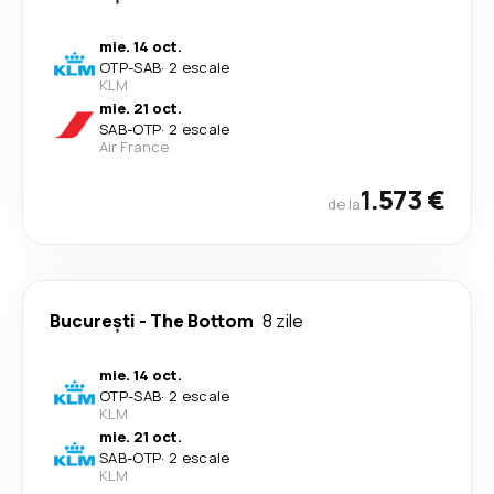
mie. 14 oct.
OTP
-
SAB
·
2 escale
KLM
mie. 21 oct.
SAB
-
OTP
·
2 escale
Air France
1.573 €
de la
București
-
The Bottom
8 zile
mie. 14 oct.
OTP
-
SAB
·
2 escale
KLM
mie. 21 oct.
SAB
-
OTP
·
2 escale
KLM