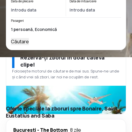
Data de plecare
Data de întoarcere
Pasageri
Căutare
Rezervă-ți zborul în doar câteva
clipe!
Folosește motorul de căutare de mai sus. Spune-ne unde
și când vrei să zbori, iar noi ne ocupăm de rest.
Oferte speciale la zboruri spre Bonaire, Saint
Eustatius and Saba
București
-
The Bottom
8 zile