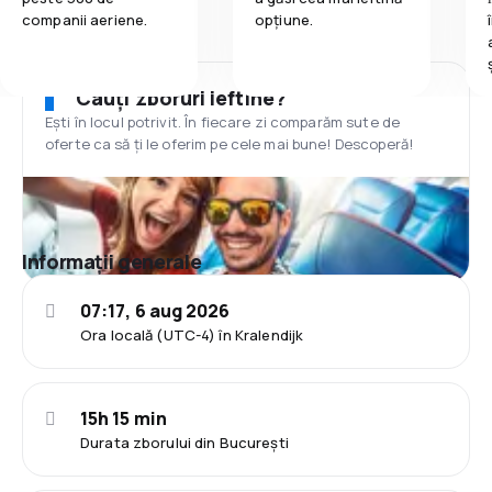
companii aeriene.
opțiune.
Cauți zboruri ieftine?
Ești în locul potrivit. În fiecare zi comparăm sute de
oferte ca să ți le oferim pe cele mai bune! Descoperă!
Informații generale
07:17, 6 aug 2026
Ora locală (UTC-4) în Kralendijk
15h 15 min
Durata zborului din București