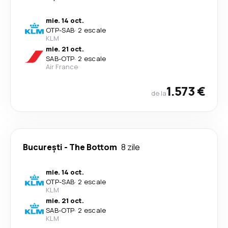
mie. 14 oct.
OTP
-
SAB
·
2 escale
KLM
mie. 21 oct.
SAB
-
OTP
·
2 escale
Air France
1.573 €
de la
București
-
The Bottom
8 zile
mie. 14 oct.
OTP
-
SAB
·
2 escale
KLM
mie. 21 oct.
SAB
-
OTP
·
2 escale
KLM