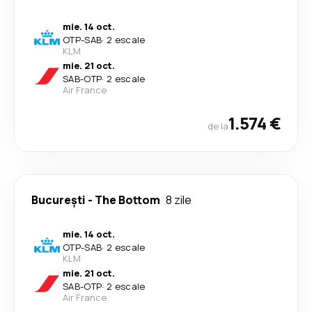
mie. 14 oct.
OTP
-
SAB
·
2 escale
KLM
mie. 21 oct.
SAB
-
OTP
·
2 escale
Air France
1.574 €
de la
București
-
The Bottom
8 zile
mie. 14 oct.
OTP
-
SAB
·
2 escale
KLM
mie. 21 oct.
SAB
-
OTP
·
2 escale
Air France