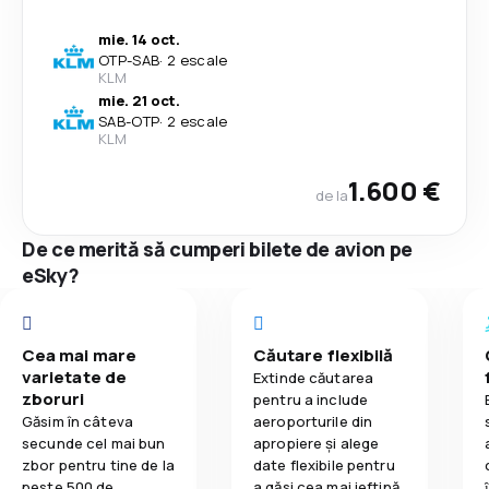
mie. 14 oct.
OTP
-
SAB
·
2 escale
KLM
mie. 21 oct.
SAB
-
OTP
·
2 escale
KLM
1.600 €
de la
De ce merită să cumperi bilete de avion pe
eSky?
Cea mai mare
Căutare flexibilă
varietate de
Extinde căutarea
zboruri
pentru a include
Găsim în câteva
aeroporturile din
secunde cel mai bun
apropiere și alege
zbor pentru tine de la
date flexibile pentru
peste 500 de
a găsi cea mai ieftină