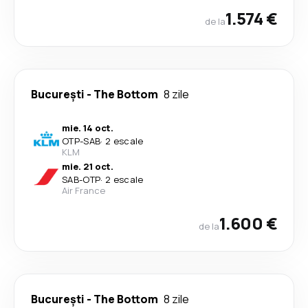
1.574 €
de la
București
-
The Bottom
8 zile
mie. 14 oct.
OTP
-
SAB
·
2 escale
KLM
mie. 21 oct.
SAB
-
OTP
·
2 escale
Air France
1.600 €
de la
București
-
The Bottom
8 zile