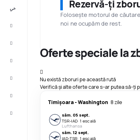
Rezervă-ți zboru
All-
inclusive
Folosește motorul de căutare 
noi ne ocupăm de rest.
City
Break
Cazare
Oferte speciale la z
Oferte
Finalizează
Nu există zboruri pe această rută
călătoria
Verifică și alte oferte care s-ar putea să-ți
Inspiraţie şi
recomandări
Timișoara
-
Washington
8 zile
Servicii
sâm. 05 sept.
clienți
TSR
-
IAD
·
1 escală
Lufthansa
sâm. 12 sept.
IAD
-
TSR
·
1 escală