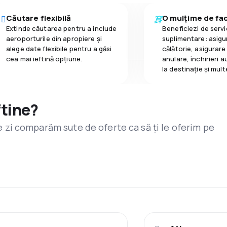
Căutare flexibilă
O mulțime de faci
Extinde căutarea pentru a include
Beneficiezi de servic
aeroporturile din apropiere și
suplimentare: asigu
alege date flexibile pentru a găsi
călătorie, asigurare
cea mai ieftină opțiune.
anulare, închirieri a
la destinaţie și mult
ftine?
are zi comparăm sute de oferte ca să ți le oferim pe