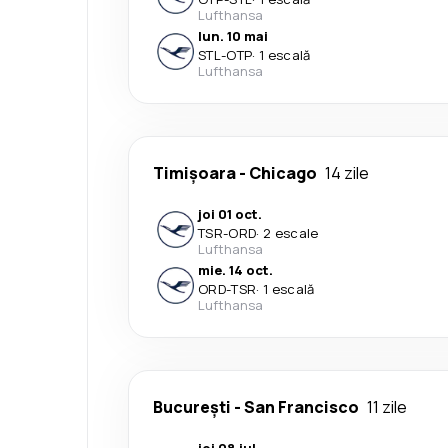
Lufthansa
lun. 10 mai
STL
-
OTP
·
1 escală
Lufthansa
Timișoara
-
Chicago
14 zile
joi 01 oct.
TSR
-
ORD
·
2 escale
Lufthansa
mie. 14 oct.
ORD
-
TSR
·
1 escală
Lufthansa
București
-
San Francisco
11 zile