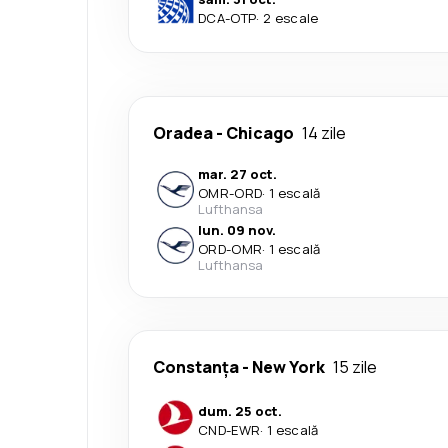
DCA
-
OTP
·
2 escale
Oradea
-
Chicago
14 zile
mar. 27 oct.
OMR
-
ORD
·
1 escală
Lufthansa
lun. 09 nov.
ORD
-
OMR
·
1 escală
Lufthansa
Constanța
-
New York
15 zile
dum. 25 oct.
CND
-
EWR
·
1 escală