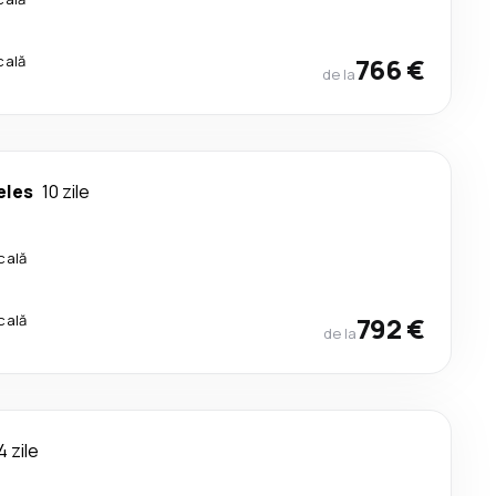
cală
766 €
de la
eles
10 zile
cală
cală
792 €
de la
4 zile