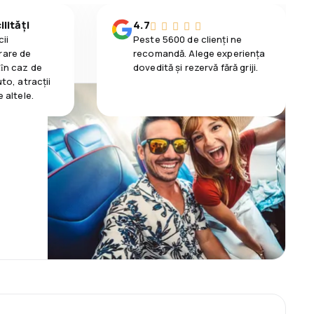
lități
4.7
ii
Peste 5600 de clienți ne
rare de
recomandă. Alege experiența
 ȋn caz de
dovedită și rezervă fără griji.
uto, atracții
e altele.