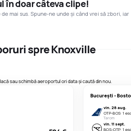
l în doar câteva clipe!
de mai sus. Spune-ne unde și când vrei să zbori, iar
boruri spre Knoxville
 placă sau schimbă aeroportul ori data și caută din nou.
București
-
Bost
vin. 28 aug.
OTP
-
BOS
·
1 es
Tarom
vin. 11 sept.
BOS
-
OTP
·
1 es