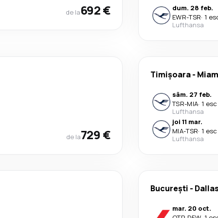
692 €
dum. 28 feb.
de la
EWR
-
TSR
·
1 es
Lufthansa
Timișoara
-
Miam
sâm. 27 feb.
TSR
-
MIA
·
1 esc
Lufthansa
joi 11 mar.
729 €
MIA
-
TSR
·
1 esc
de la
Lufthansa
București
-
Dalla
mar. 20 oct.
OTP
-
DFW
·
1 es