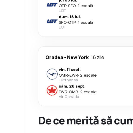
joi 08 iul.
OTP
-
SFO
·
1 escală
LOT
dum. 18 iul.
SFO
-
OTP
·
1 escală
LOT
Oradea
-
New York
16 zile
vin. 11 sept.
OMR
-
EWR
·
2 escale
Lufthansa
sâm. 26 sept.
EWR
-
OMR
·
2 escale
Air Canada
De ce merită să cum