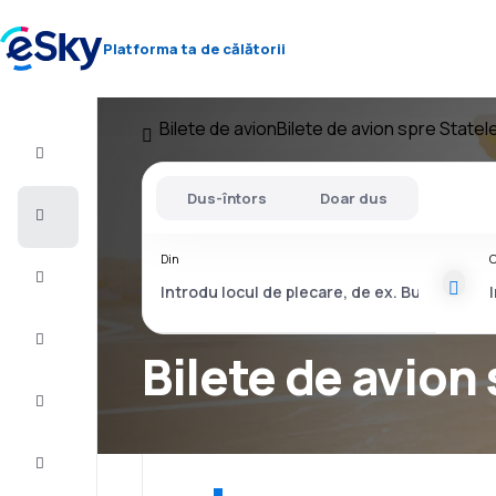
Platforma ta de călătorii
Bilete de avion
Bilete de avion spre Statele
Zbor+Hotel
Dus-întors
Doar dus
Bilete
de
avion
Din
C
Vacanţe
Vară
2026
Bilete de avion
Iarnă
2026/27
Last
minute