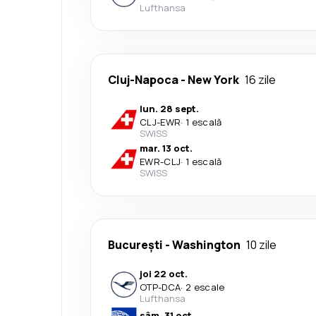
Lufthansa
Cluj-Napoca
-
New York
16 zile
lun. 28 sept.
CLJ
-
EWR
·
1 escală
SWISS
mar. 13 oct.
EWR
-
CLJ
·
1 escală
SWISS
București
-
Washington
10 zile
joi 22 oct.
OTP
-
DCA
·
2 escale
Lufthansa
sâm. 31 oct.