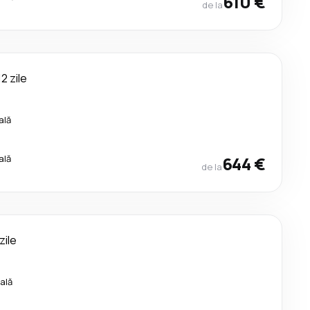
610 €
de la
12 zile
ală
ală
644 €
de la
 zile
ală