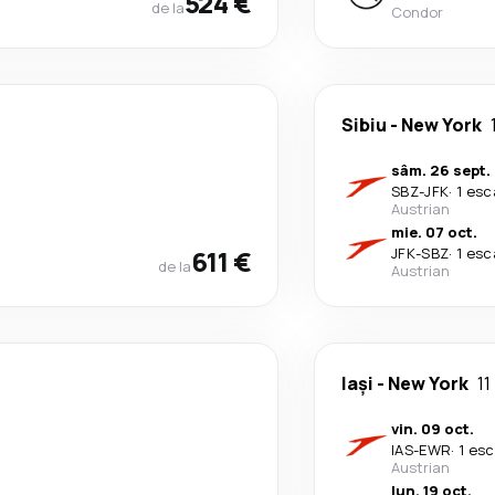
524 €
de la
Condor
Sibiu
-
New York
sâm. 26 sept.
SBZ
-
JFK
·
1 esc
Austrian
mie. 07 oct.
611 €
JFK
-
SBZ
·
1 esc
de la
Austrian
Iași
-
New York
11
vin. 09 oct.
IAS
-
EWR
·
1 esc
Austrian
lun. 19 oct.