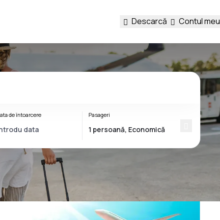
Descarcă
Contul meu
ata de întoarcere
Pasageri