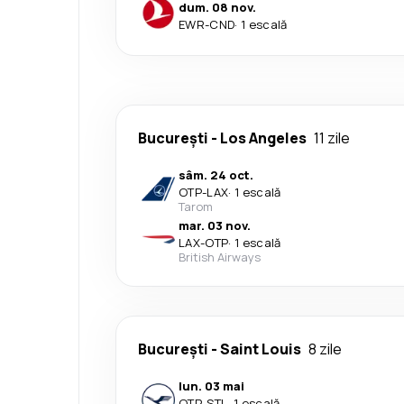
dum. 08 nov.
EWR
-
CND
·
1 escală
București
-
Los Angeles
11 zile
sâm. 24 oct.
OTP
-
LAX
·
1 escală
Tarom
mar. 03 nov.
LAX
-
OTP
·
1 escală
British Airways
București
-
Saint Louis
8 zile
lun. 03 mai
OTP
-
STL
·
1 escală