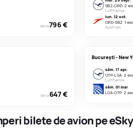
mar. 29 sept.
SBZ
-
ORD
·
2 es
Lufthansa
lun. 12 oct.
796 €
ORD
-
SBZ
·
1 es
de la
Austrian
București
-
New Y
sâm. 17 apr.
OTP
-
LGA
·
2 es
Lufthansa
sâm. 01 mai
647 €
LGA
-
OTP
·
2 es
de la
peri bilete de avion pe eSk