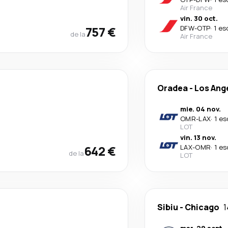
Air France
vin. 30 oct.
757 €
DFW
-
OTP
·
1 es
de la
Air France
Oradea
-
Los Ang
mie. 04 nov.
OMR
-
LAX
·
1 es
LOT
vin. 13 nov.
642 €
LAX
-
OMR
·
1 es
de la
LOT
Sibiu
-
Chicago
1