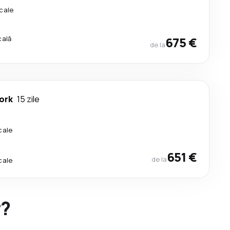
cale
cală
675 €
de la
ork
15 zile
cale
651 €
de la
cale
y?