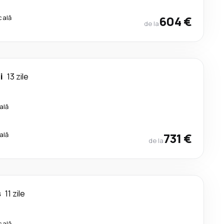
cală
604 €
de la
i
13 zile
ală
ală
731 €
de la
s
11 zile
cală