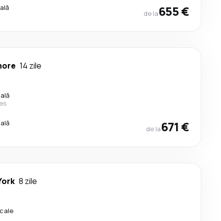
ală
655 €
de la
more
14 zile
cală
nes
cală
671 €
de la
York
8 zile
cale