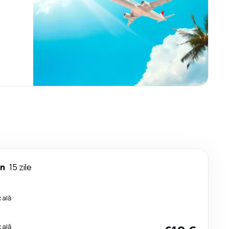
on
15 zile
cală
cală