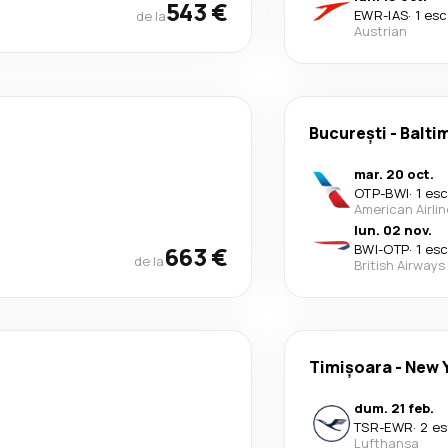
543 €
EWR
-
IAS
·
1 esc
de la
Austrian
București
-
Balti
mar. 20 oct.
OTP
-
BWI
·
1 es
American Airli
lun. 02 nov.
663 €
BWI
-
OTP
·
1 es
de la
British Airways
Timișoara
-
New 
dum. 21 feb.
TSR
-
EWR
·
2 es
Lufthansa