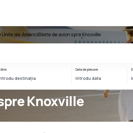
 Unite ale Americii
Bilete de avion spre Knoxville
ătre
Data de plecare
D
 spre Knoxville