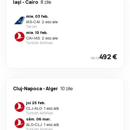
Iași
-
Cairo
8 zile
mie. 03 feb.
IAS
-
CAI
·
2 escale
Tarom
mie. 10 feb.
CAI
-
IAS
·
2 escale
Turkish Airlines
492 €
de la
Cluj-Napoca
-
Alger
10 zile
joi 25 feb.
CLJ
-
ALG
·
1 escală
Turkish Airlines
sâm. 06 mar.
ALG
-
CLJ
·
1 escală
Turkish Airlines