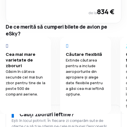
834 €
de la
De ce merită să cumperi bilete de avion pe
eSky?
Cea mai mare
Căutare flexibilă
varietate de
Extinde căutarea
zboruri
pentru a include
Găsim în câteva
aeroporturile din
secunde cel mai bun
apropiere și alege
zbor pentru tine de la
date flexibile pentru
peste 500 de
a găsi cea mai ieftină
companii aeriene.
opțiune.
Cauți zboruri ieftine?
Ești în locul potrivit. În fiecare zi comparăm sute de
oferte ca să ți le oferim pe cele mai bune! Descoperă!