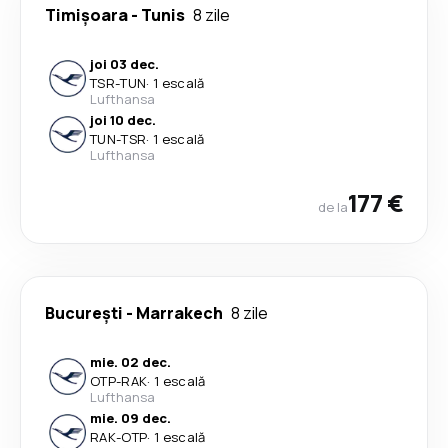
Timișoara
-
Tunis
8 zile
joi 03 dec.
TSR
-
TUN
·
1 escală
Lufthansa
joi 10 dec.
TUN
-
TSR
·
1 escală
Lufthansa
177 €
de la
București
-
Marrakech
8 zile
mie. 02 dec.
OTP
-
RAK
·
1 escală
Lufthansa
mie. 09 dec.
RAK
-
OTP
·
1 escală