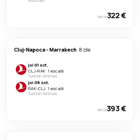
Austrian
322 €
de la
Cluj-Napoca
-
Marrakech
8 zile
joi 01 oct.
CLJ
-
RAK
·
1 escală
Turkish Airlines
joi 08 oct.
RAK
-
CLJ
·
1 escală
Turkish Airlines
393 €
de la