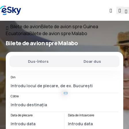
Bilete de avion
Bilete de avion spre Guinea
Ecuatorială
Bilete de avion spre Malabo
Bilete de avion spre Malabo
Dus-întors
Doar dus
Din
Către
Data de plecare
Data de întoarcere