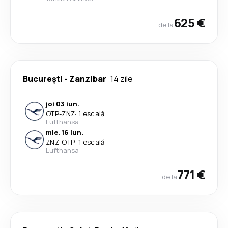
625 €
de la
București
-
Zanzibar
14 zile
joi 03 iun.
OTP
-
ZNZ
·
1 escală
Lufthansa
mie. 16 iun.
ZNZ
-
OTP
·
1 escală
Lufthansa
771 €
de la