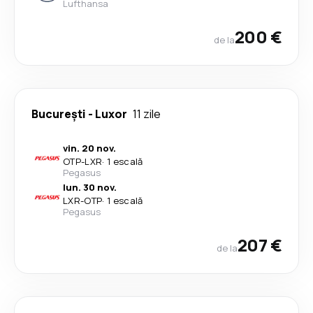
Lufthansa
200 €
de la
București
-
Luxor
11 zile
vin. 20 nov.
OTP
-
LXR
·
1 escală
Pegasus
lun. 30 nov.
LXR
-
OTP
·
1 escală
Pegasus
207 €
de la