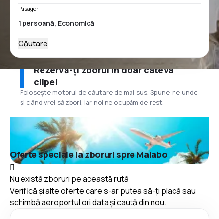
Pasageri
Căutare
Rezervă-ți zborul în doar câteva
clipe!
Folosește motorul de căutare de mai sus. Spune-ne unde
și când vrei să zbori, iar noi ne ocupăm de rest.
Oferte speciale la zboruri spre Malabo
Nu există zboruri pe această rută
Verifică și alte oferte care s-ar putea să-ți placă sau
schimbă aeroportul ori data și caută din nou.