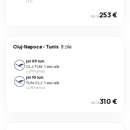
LOT
253 €
de la
Cluj-Napoca
-
Tunis
8 zile
joi 03 iun.
CLJ
-
TUN
·
1 escală
Lufthansa
joi 10 iun.
TUN
-
CLJ
·
1 escală
Lufthansa
310 €
de la