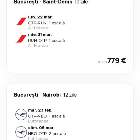
București
-
Saint-Denis
10 zile
lun. 22 mar.
OTP
-
RUN
·
1 escală
Air France
mie. 31 mar.
RUN
-
OTP
·
1 escală
Air France
779 €
de la
București
-
Nairobi
12 zile
mar. 23 feb.
OTP
-
NBO
·
1 escală
Lufthansa
sâm. 06 mar.
NBO
-
OTP
·
2 escale
Lufthansa