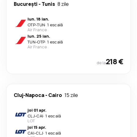
București
-
Tunis
8 zile
lun. 18 ian.
OTP
-
TUN
·
1 escală
Air France
lun. 25 ian.
TUN
-
OTP
·
1 escală
Air France
218 €
de la
Cluj-Napoca
-
Cairo
15 zile
joi 01 apr.
CLJ
-
CAI
·
1 escală
LOT
joi 15 apr.
CAI
-
CLJ
·
1 escală