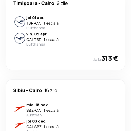
Timișoara
-
Cairo
9 zile
joi 01 apr.
TSR
-
CAI
·
1 escală
Lufthansa
vin. 09 apr.
CAI
-
TSR
·
1 escală
Lufthansa
313 €
de la
Sibiu
-
Cairo
16 zile
mie. 18 nov.
SBZ
-
CAI
·
1 escală
Austrian
joi 03 dec.
CAI
-
SBZ
·
1 escală