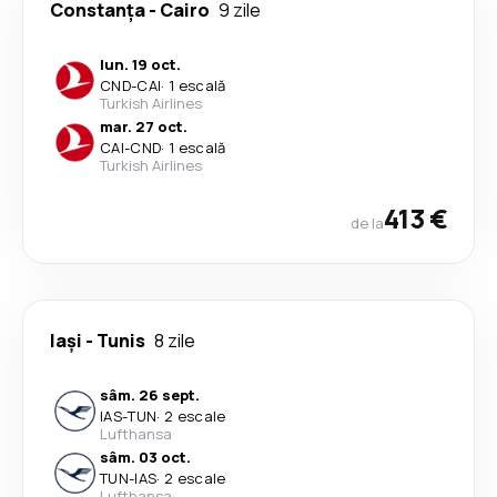
Constanța
-
Cairo
9 zile
lun. 19 oct.
CND
-
CAI
·
1 escală
Turkish Airlines
mar. 27 oct.
CAI
-
CND
·
1 escală
Turkish Airlines
413 €
de la
Iași
-
Tunis
8 zile
sâm. 26 sept.
IAS
-
TUN
·
2 escale
Lufthansa
sâm. 03 oct.
TUN
-
IAS
·
2 escale
Lufthansa