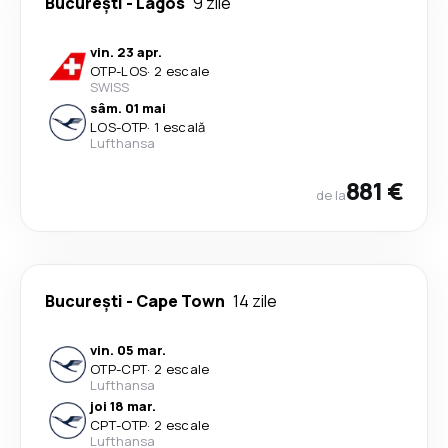
București
-
Lagos
9 zile
vin. 23 apr.
OTP
-
LOS
·
2 escale
SWISS
sâm. 01 mai
LOS
-
OTP
·
1 escală
Lufthansa
881 €
de la
București
-
Cape Town
14 zile
vin. 05 mar.
OTP
-
CPT
·
2 escale
Lufthansa
joi 18 mar.
CPT
-
OTP
·
2 escale
Lufthansa