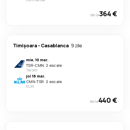
364 €
de la
Timișoara
-
Casablanca
9 zile
mie. 10 mar.
TSR
-
CMN
·
2 escale
Tarom
joi 18 mar.
CMN
-
TSR
·
2 escale
KLM
440 €
de la