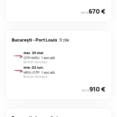
670 €
de la
București
-
Port Louis
9 zile
mar. 25 mai
OTP
-
MRU
·
1 escală
British Airways
mie. 02 iun.
MRU
-
OTP
·
1 escală
British Airways
910 €
de la