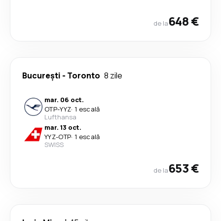
648 €
de la
București
-
Toronto
8 zile
mar. 06 oct.
OTP
-
YYZ
·
1 escală
Lufthansa
mar. 13 oct.
YYZ
-
OTP
·
1 escală
SWISS
653 €
de la