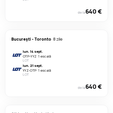
640 €
de la
București
-
Toronto
8 zile
lun. 14 sept.
OTP
-
YYZ
·
1 escală
LOT
lun. 21 sept.
YYZ
-
OTP
·
1 escală
LOT
640 €
de la