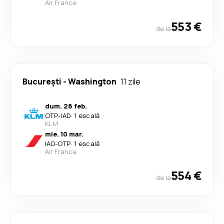
Air France
553 €
de la
București
-
Washington
11 zile
dum. 28 feb.
OTP
-
IAD
·
1 escală
KLM
mie. 10 mar.
IAD
-
OTP
·
1 escală
Air France
554 €
de la