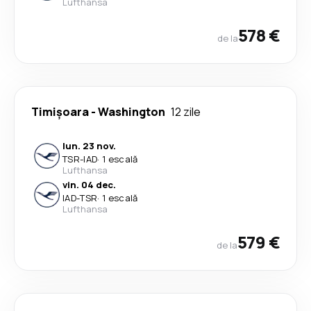
Lufthansa
578 €
de la
Timișoara
-
Washington
12 zile
lun. 23 nov.
TSR
-
IAD
·
1 escală
Lufthansa
vin. 04 dec.
IAD
-
TSR
·
1 escală
Lufthansa
579 €
de la