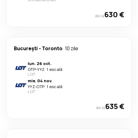
630 €
de la
București
-
Toronto
10 zile
lun. 26 oct.
OTP
-
YYZ
·
1 escală
LOT
mie. 04 nov.
YYZ
-
OTP
·
1 escală
LOT
635 €
de la