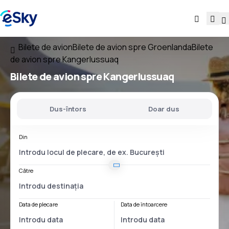
Bilete de avion
Bilete de avion spre Groenlanda
Bilete
de avion spre Kangerlussuaq
Bilete de avion spre Kangerlussuaq
Dus-întors
Doar dus
Din
Către
Data de plecare
Data de întoarcere