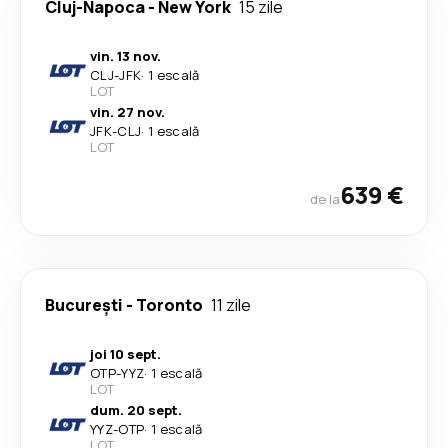
Cluj-Napoca
-
New York
15 zile
vin. 13 nov.
CLJ
-
JFK
·
1 escală
LOT
vin. 27 nov.
JFK
-
CLJ
·
1 escală
LOT
639 €
de la
București
-
Toronto
11 zile
joi 10 sept.
OTP
-
YYZ
·
1 escală
LOT
dum. 20 sept.
YYZ
-
OTP
·
1 escală
LOT