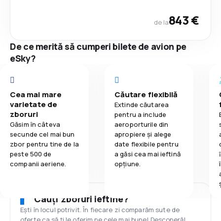
843 €
de la
De ce merită să cumperi bilete de avion pe
eSky?
Cea mai mare
Căutare flexibilă
varietate de
Extinde căutarea
zboruri
pentru a include
Găsim în câteva
aeroporturile din
secunde cel mai bun
apropiere și alege
zbor pentru tine de la
date flexibile pentru
peste 500 de
a găsi cea mai ieftină
companii aeriene.
opțiune.
Cauți zboruri ieftine?
Ești în locul potrivit. În fiecare zi comparăm sute de
oferte ca să ți le oferim pe cele mai bune! Descoperă!