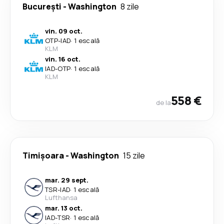
București
-
Washington
8 zile
vin. 09 oct.
OTP
-
IAD
·
1 escală
KLM
vin. 16 oct.
IAD
-
OTP
·
1 escală
KLM
558 €
de la
Timișoara
-
Washington
15 zile
mar. 29 sept.
TSR
-
IAD
·
1 escală
Lufthansa
mar. 13 oct.
IAD
-
TSR
·
1 escală