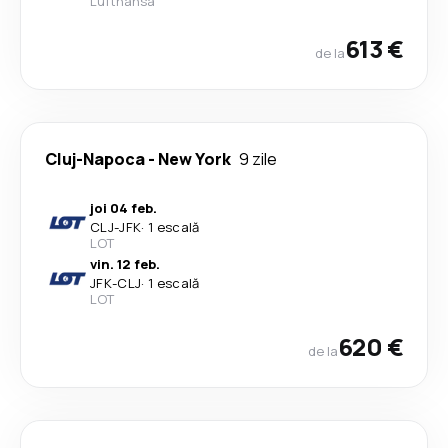
Lufthansa
613 €
de la
Cluj-Napoca
-
New York
9 zile
joi 04 feb.
CLJ
-
JFK
·
1 escală
LOT
vin. 12 feb.
JFK
-
CLJ
·
1 escală
LOT
620 €
de la