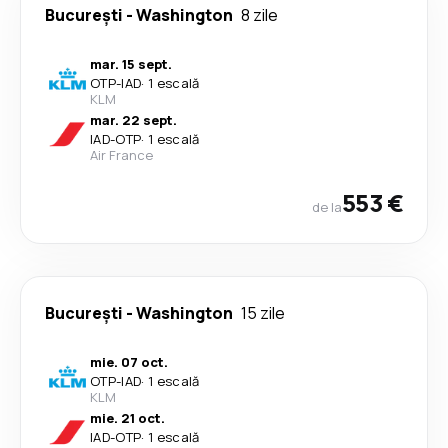
București
-
Washington
8 zile
mar. 15 sept.
OTP
-
IAD
·
1 escală
KLM
mar. 22 sept.
IAD
-
OTP
·
1 escală
Air France
553 €
de la
București
-
Washington
15 zile
mie. 07 oct.
OTP
-
IAD
·
1 escală
KLM
mie. 21 oct.
IAD
-
OTP
·
1 escală