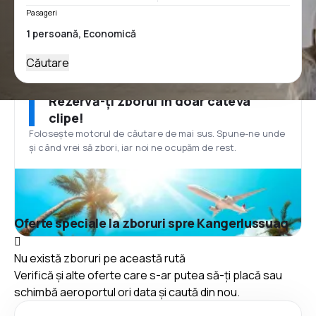
Pasageri
Căutare
Rezervă-ți zborul în doar câteva
clipe!
Folosește motorul de căutare de mai sus. Spune-ne unde
și când vrei să zbori, iar noi ne ocupăm de rest.
Oferte speciale la zboruri spre Kangerlussuaq
Nu există zboruri pe această rută
Verifică și alte oferte care s-ar putea să-ți placă sau
schimbă aeroportul ori data și caută din nou.