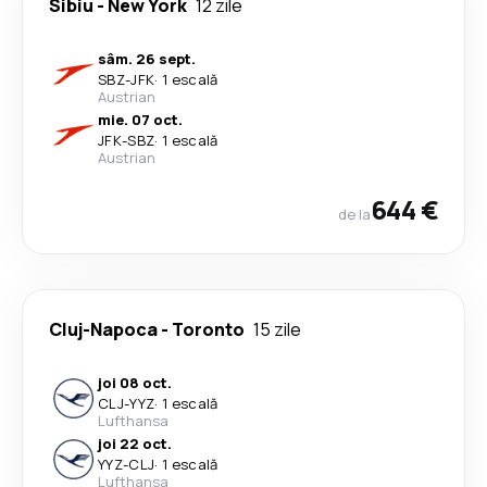
Sibiu
-
New York
12 zile
sâm. 26 sept.
SBZ
-
JFK
·
1 escală
Austrian
mie. 07 oct.
JFK
-
SBZ
·
1 escală
Austrian
644 €
de la
Cluj-Napoca
-
Toronto
15 zile
joi 08 oct.
CLJ
-
YYZ
·
1 escală
Lufthansa
joi 22 oct.
YYZ
-
CLJ
·
1 escală
Lufthansa