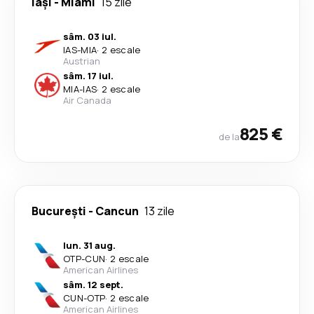
Iași
-
Miami
15 zile
sâm. 03 iul.
IAS
-
MIA
·
2 escale
Austrian
sâm. 17 iul.
MIA
-
IAS
·
2 escale
Air Canada
825 €
de la
București
-
Cancun
13 zile
lun. 31 aug.
OTP
-
CUN
·
2 escale
American Airlines
sâm. 12 sept.
CUN
-
OTP
·
2 escale
American Airlines