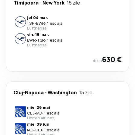
Timișoara
-
New York
16 zile
joi 04 mar.
TSR
-
EWR
·
1 escală
Lufthansa
vin. 19 mar.
EWR
-
TSR
·
1 escală
Lufthansa
630 €
de la
Cluj-Napoca
-
Washington
15 zile
mie. 26 mai
CLJ
-
IAD
·
1 escală
United Airlines
mie. 09 iun.
IAD
-
CLJ
·
1 escală
United Airlines