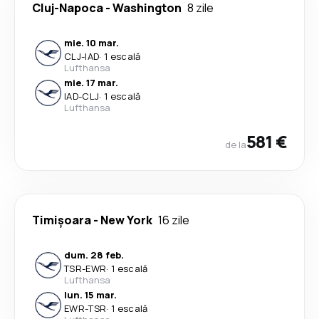
Cluj-Napoca
-
Washington
8 zile
mie. 10 mar.
CLJ
-
IAD
·
1 escală
Lufthansa
mie. 17 mar.
IAD
-
CLJ
·
1 escală
Lufthansa
581 €
de la
Timișoara
-
New York
16 zile
dum. 28 feb.
TSR
-
EWR
·
1 escală
Lufthansa
lun. 15 mar.
EWR
-
TSR
·
1 escală