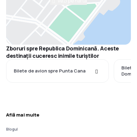
Vezi pe hartă
Zboruri spre Republica Dominicană. Aceste
destinații cuceresc inimile turiștilor
Bilete
Bilete de avion spre Punta Cana
Domin
Află mai multe
Blogul