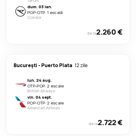
Tarom
dum. 03 ian.
POP
-
OTP
·
1 escală
Condor
2.260 €
de la
București
-
Puerto Plata
12 zile
lun. 24 aug.
OTP
-
POP
·
2 escale
British Airways
vin. 04 sept.
POP
-
OTP
·
2 escale
American Airlines
2.722 €
de la