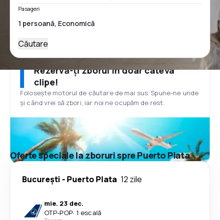
Pasageri
Căutare
Rezervă-ți zborul în doar câteva
clipe!
Folosește motorul de căutare de mai sus. Spune-ne unde
și când vrei să zbori, iar noi ne ocupăm de rest.
Oferte speciale la zboruri spre Puerto Plata
București
-
Puerto Plata
12 zile
mie. 23 dec.
OTP
-
POP
·
1 escală