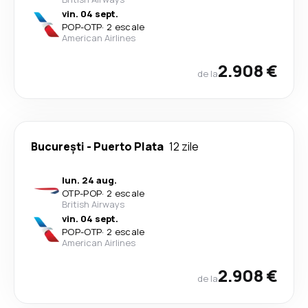
vin. 04 sept.
POP
-
OTP
·
2 escale
American Airlines
2.908 €
de la
București
-
Puerto Plata
12 zile
lun. 24 aug.
OTP
-
POP
·
2 escale
British Airways
vin. 04 sept.
POP
-
OTP
·
2 escale
American Airlines
2.908 €
de la