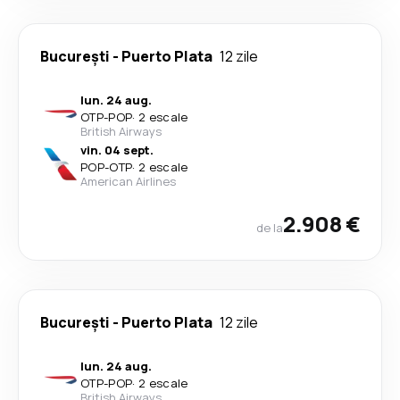
București
-
Puerto Plata
12 zile
lun. 24 aug.
OTP
-
POP
·
2 escale
British Airways
vin. 04 sept.
POP
-
OTP
·
2 escale
American Airlines
2.908 €
de la
București
-
Puerto Plata
12 zile
lun. 24 aug.
OTP
-
POP
·
2 escale
British Airways