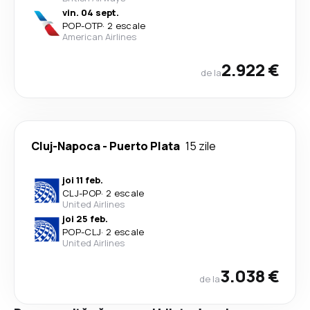
vin. 04 sept.
POP
-
OTP
·
2 escale
American Airlines
2.922 €
de la
Cluj-Napoca
-
Puerto Plata
15 zile
joi 11 feb.
CLJ
-
POP
·
2 escale
United Airlines
joi 25 feb.
POP
-
CLJ
·
2 escale
United Airlines
3.038 €
de la