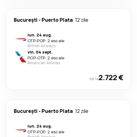
București
-
Puerto Plata
12 zile
lun. 24 aug.
OTP
-
POP
·
2 escale
British Airways
vin. 04 sept.
POP
-
OTP
·
2 escale
American Airlines
2.722 €
de la
București
-
Puerto Plata
12 zile
lun. 24 aug.
OTP
-
POP
·
2 escale
British Airways