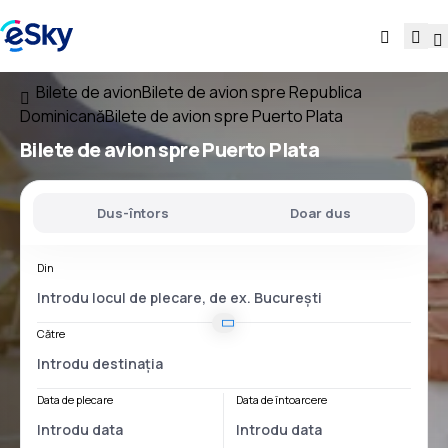
Bilete de avion
Bilete de avion spre Republica
Dominicană
Bilete de avion spre Puerto Plata
Bilete de avion spre Puerto Plata
Dus-întors
Doar dus
Din
Către
Data de plecare
Data de întoarcere