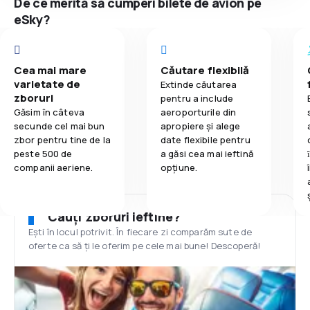
De ce merită să cumperi bilete de avion pe
eSky?
Cea mai mare
Căutare flexibilă
varietate de
Extinde căutarea
zboruri
pentru a include
Găsim în câteva
aeroporturile din
secunde cel mai bun
apropiere și alege
zbor pentru tine de la
date flexibile pentru
peste 500 de
a găsi cea mai ieftină
companii aeriene.
opțiune.
Cauți zboruri ieftine?
Ești în locul potrivit. În fiecare zi comparăm sute de
oferte ca să ți le oferim pe cele mai bune! Descoperă!