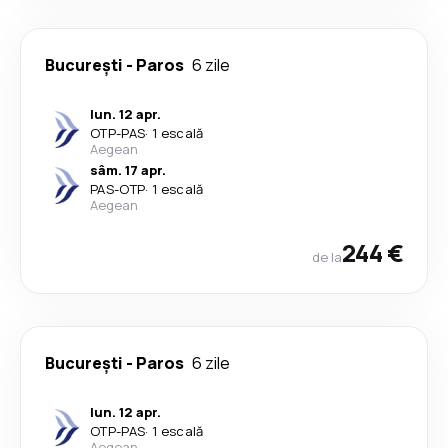
București
-
Paros
6 zile
lun. 12 apr.
OTP
-
PAS
·
1 escală
Aegean
sâm. 17 apr.
PAS
-
OTP
·
1 escală
Aegean
244 €
de la
București
-
Paros
6 zile
lun. 12 apr.
OTP
-
PAS
·
1 escală
Aegean