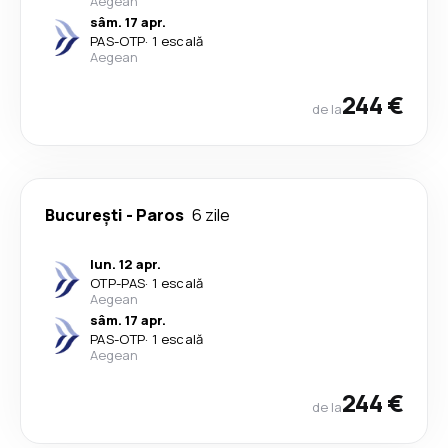
Aegean
sâm. 17 apr.
PAS
-
OTP
·
1 escală
Aegean
244 €
de la
București
-
Paros
6 zile
lun. 12 apr.
OTP
-
PAS
·
1 escală
Aegean
sâm. 17 apr.
PAS
-
OTP
·
1 escală
Aegean
244 €
de la