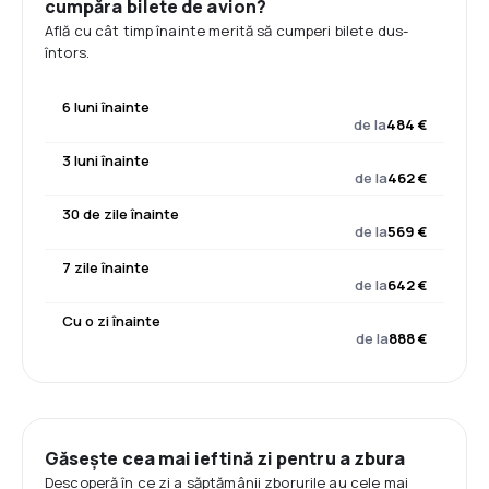
cumpăra bilete de avion?
Află cu cât timp înainte merită să cumperi bilete dus-
întors.
6 luni înainte
de la
484 €
3 luni înainte
de la
462 €
30 de zile înainte
de la
569 €
7 zile înainte
de la
642 €
Cu o zi înainte
de la
888 €
Găsește cea mai ieftină zi pentru a zbura
Descoperă în ce zi a săptămânii zborurile au cele mai