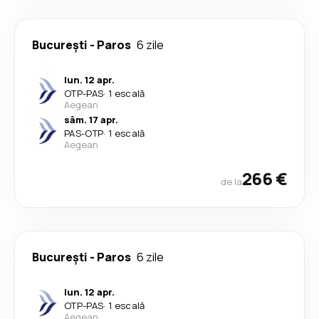
București
-
Paros
6 zile
lun. 12 apr.
OTP
-
PAS
·
1 escală
Aegean
sâm. 17 apr.
PAS
-
OTP
·
1 escală
Aegean
266 €
de la
București
-
Paros
6 zile
lun. 12 apr.
OTP
-
PAS
·
1 escală
Aegean