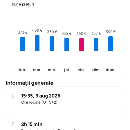
bune prețuri
430 €
390 €
389 €
373 €
357 €
352 €
350 €
lun.
mar.
mie.
joi
vin.
sâm.
dum.
Informații generale
15:35, 9 aug 2026
Ora locală (UTC+2)
2h 15 min