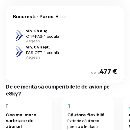
București
-
Paros
8 zile
vin. 28 aug.
OTP
-
PAS
·
1 escală
Aegean
vin. 04 sept.
PAS
-
OTP
·
1 escală
Aegean
477 €
de la
De ce merită să cumperi bilete de avion pe
eSky?
Cea mai mare
Căutare flexibilă
varietate de
Extinde căutarea
zboruri
pentru a include