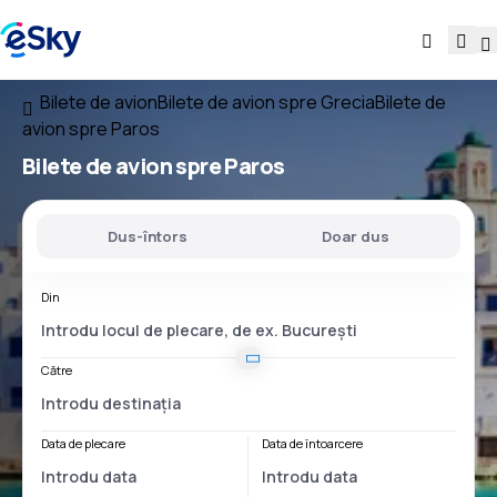
Bilete de avion
Bilete de avion spre Grecia
Bilete de
avion spre Paros
Bilete de avion spre Paros
Dus-întors
Doar dus
Din
Către
Data de plecare
Data de întoarcere