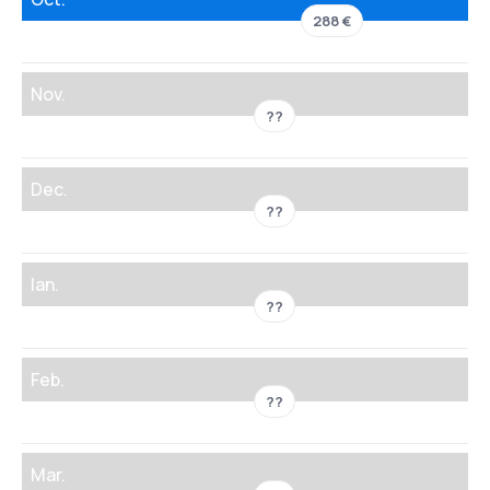
288 €
Nov.
??
Dec.
??
Ian.
??
Feb.
??
Mar.