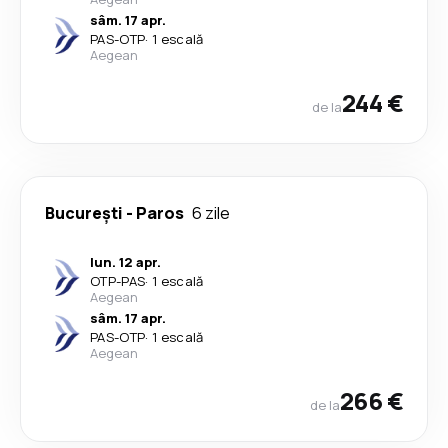
sâm. 17 apr.
PAS
-
OTP
·
1 escală
Aegean
244 €
de la
București
-
Paros
6 zile
lun. 12 apr.
OTP
-
PAS
·
1 escală
Aegean
sâm. 17 apr.
PAS
-
OTP
·
1 escală
Aegean
266 €
de la