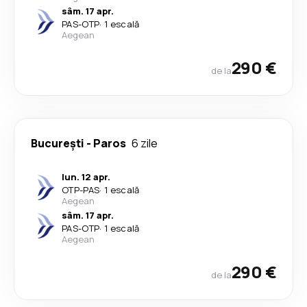
sâm. 17 apr.
PAS
-
OTP
·
1 escală
Aegean
290 €
de la
București
-
Paros
6 zile
lun. 12 apr.
OTP
-
PAS
·
1 escală
Aegean
sâm. 17 apr.
PAS
-
OTP
·
1 escală
Aegean
290 €
de la