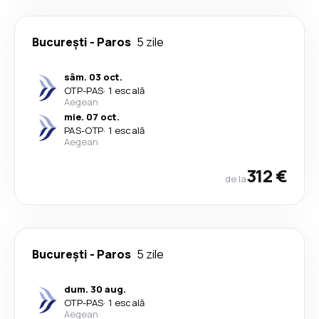
București
-
Paros
5 zile
sâm. 03 oct.
OTP
-
PAS
·
1 escală
Aegean
mie. 07 oct.
PAS
-
OTP
·
1 escală
Aegean
312 €
de la
București
-
Paros
5 zile
dum. 30 aug.
OTP
-
PAS
·
1 escală
Aegean