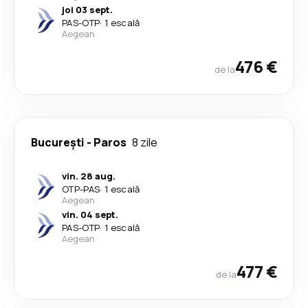
joi 03 sept.
PAS
-
OTP
·
1 escală
Aegean
476 €
de la
București
-
Paros
8 zile
vin. 28 aug.
OTP
-
PAS
·
1 escală
Aegean
vin. 04 sept.
PAS
-
OTP
·
1 escală
Aegean
477 €
de la