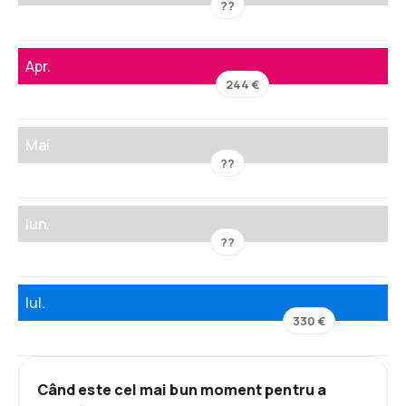
??
Apr.
244 €
Mai
??
Iun.
??
Iul.
330 €
Când este cel mai bun moment pentru a