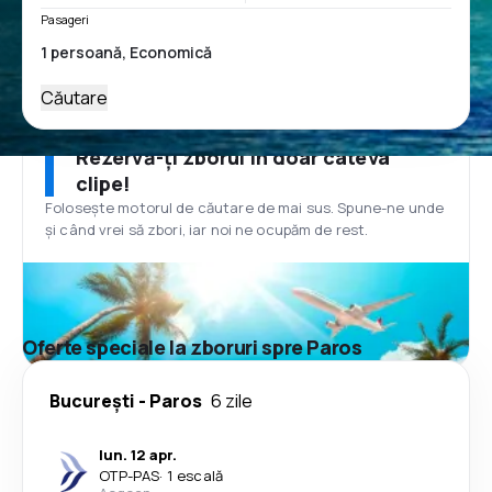
Pasageri
Căutare
Rezervă-ți zborul în doar câteva
clipe!
Folosește motorul de căutare de mai sus. Spune-ne unde
și când vrei să zbori, iar noi ne ocupăm de rest.
Oferte speciale la zboruri spre Paros
București
-
Paros
6 zile
lun. 12 apr.
OTP
-
PAS
·
1 escală