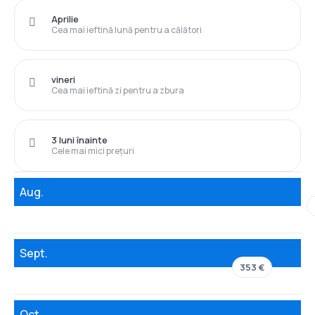
Aprilie
Cea mai ieftină lună pentru a călători
vineri
Cea mai ieftină zi pentru a zbura
3 luni înainte
Cele mai mici prețuri
Aug.
Sept.
353 €
Oct.