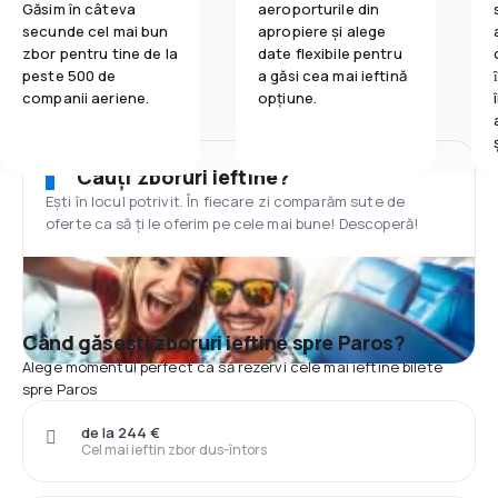
Găsim în câteva
aeroporturile din
secunde cel mai bun
apropiere și alege
zbor pentru tine de la
date flexibile pentru
peste 500 de
a găsi cea mai ieftină
companii aeriene.
opțiune.
Cauți zboruri ieftine?
Ești în locul potrivit. În fiecare zi comparăm sute de
oferte ca să ți le oferim pe cele mai bune! Descoperă!
Când găsești zboruri ieftine spre Paros?
Alege momentul perfect ca să rezervi cele mai ieftine bilete
spre Paros
de la 244 €
Cel mai ieftin zbor dus-întors