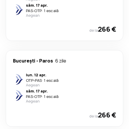
sâm. 17 apr.
PAS
-
OTP
·
1 escală
Aegean
266 €
de la
București
-
Paros
6 zile
lun. 12 apr.
OTP
-
PAS
·
1 escală
Aegean
sâm. 17 apr.
PAS
-
OTP
·
1 escală
Aegean
266 €
de la