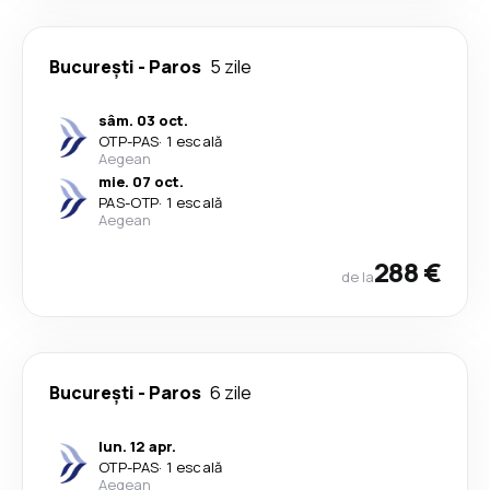
București
-
Paros
5 zile
sâm. 03 oct.
OTP
-
PAS
·
1 escală
Aegean
mie. 07 oct.
PAS
-
OTP
·
1 escală
Aegean
288 €
de la
București
-
Paros
6 zile
lun. 12 apr.
OTP
-
PAS
·
1 escală
Aegean