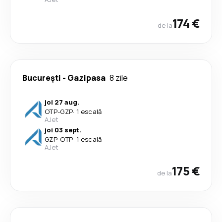
174 €
de la
București
-
Gazipasa
8 zile
joi 27 aug.
OTP
-
GZP
·
1 escală
AJet
joi 03 sept.
GZP
-
OTP
·
1 escală
AJet
175 €
de la