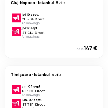
Cluj-Napoca
-
Istanbul
8 zile
joi 10 sept.
CLJ
-
IST
·
Direct
Animawings
joi 17 sept.
IST
-
CLJ
·
Direct
Animawings
147 €
de la
Timișoara
-
Istanbul
4 zile
vin. 04 sept.
TSR
-
IST
·
Direct
Animawings
lun. 07 sept.
IST
-
TSR
·
Direct