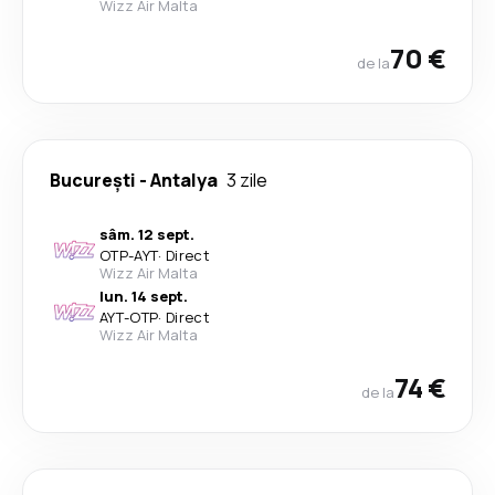
Wizz Air Malta
70 €
de la
București
-
Antalya
3 zile
sâm. 12 sept.
OTP
-
AYT
·
Direct
Wizz Air Malta
lun. 14 sept.
AYT
-
OTP
·
Direct
Wizz Air Malta
74 €
de la