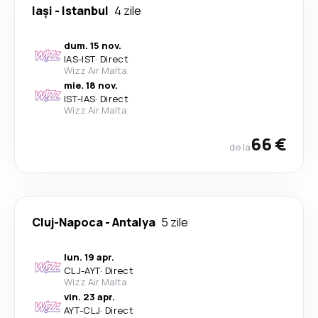
Iași
-
Istanbul
4 zile
dum. 15 nov.
IAS
-
IST
·
Direct
Wizz Air Malta
mie. 18 nov.
IST
-
IAS
·
Direct
Wizz Air Malta
66 €
de la
Cluj-Napoca
-
Antalya
5 zile
lun. 19 apr.
CLJ
-
AYT
·
Direct
Wizz Air Malta
vin. 23 apr.
AYT
-
CLJ
·
Direct