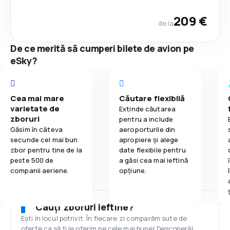
209 €
de la
De ce merită să cumperi bilete de avion pe
eSky?
Cea mai mare
Căutare flexibilă
varietate de
Extinde căutarea
zboruri
pentru a include
Găsim în câteva
aeroporturile din
secunde cel mai bun
apropiere și alege
zbor pentru tine de la
date flexibile pentru
peste 500 de
a găsi cea mai ieftină
companii aeriene.
opțiune.
Cauți zboruri ieftine?
Ești în locul potrivit. În fiecare zi comparăm sute de
oferte ca să ți le oferim pe cele mai bune! Descoperă!