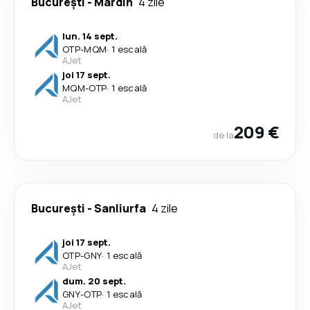
București
-
Mardin
4 zile
lun. 14 sept.
OTP
-
MQM
·
1 escală
AJet
joi 17 sept.
MQM
-
OTP
·
1 escală
AJet
209 €
de la
București
-
Sanliurfa
4 zile
joi 17 sept.
OTP
-
GNY
·
1 escală
AJet
dum. 20 sept.
GNY
-
OTP
·
1 escală
AJet