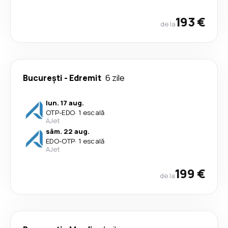
193 €
de la
București
-
Edremit
6 zile
lun. 17 aug.
OTP
-
EDO
·
1 escală
AJet
sâm. 22 aug.
EDO
-
OTP
·
1 escală
AJet
199 €
de la