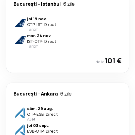
București
-
Istanbul
6 zile
joi 19 nov.
OTP
-
IST
·
Direct
Tarom
mar. 24 nov.
IST
-
OTP
·
Direct
Tarom
101 €
de la
București
-
Ankara
6 zile
sâm. 29 aug.
OTP
-
ESB
·
Direct
AJet
joi 03 sept.
ESB
-
OTP
·
Direct