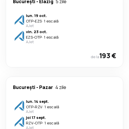
București
-
Elazig
5 zile
lun. 19 oct.
OTP
-
EZS
·
1 escală
AJet
vin. 23 oct.
EZS
-
OTP
·
1 escală
AJet
193 €
de la
București
-
Pazar
4 zile
lun. 14 sept.
OTP
-
RZV
·
1 escală
AJet
joi 17 sept.
RZV
-
OTP
·
1 escală
AJet