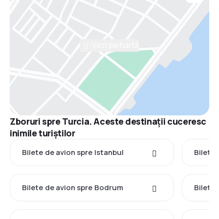
Vezi pe hartă
Zboruri spre Turcia. Aceste destinații cuceresc
inimile turiștilor
Bilete de avion spre Istanbul
Bilete
Bilete de avion spre Bodrum
Bilete