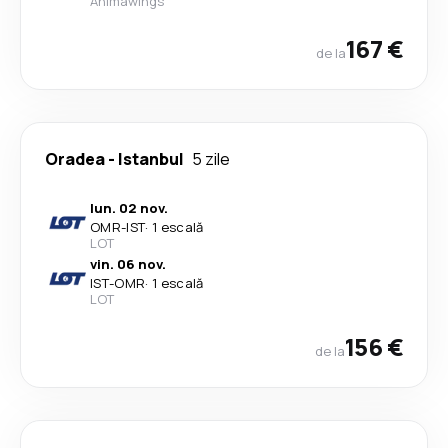
Animawings
167 €
de la
Oradea
-
Istanbul
5 zile
lun. 02 nov.
OMR
-
IST
·
1 escală
LOT
vin. 06 nov.
IST
-
OMR
·
1 escală
LOT
156 €
de la