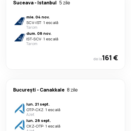
Suceava
-
Istanbul
5 zile
mie. 04 nov.
SCV
-
IST
·
1 escală
Tarom
dum. 08 nov.
IST
-
SCV
·
1 escală
Tarom
161 €
de la
București
-
Canakkale
8 zile
lun. 21 sept.
OTP
-
CKZ
·
1 escală
AJet
lun. 28 sept.
CKZ
-
OTP
·
1 escală
AJet