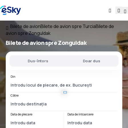
Bilete de avion
Bilete de avion spre Turcia
Bilete de
avion spre Zonguldak
Bilete de avion spre Zonguldak
Dus-întors
Doar dus
Din
Către
Data de plecare
Data de întoarcere