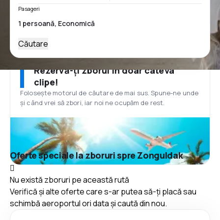
Pasageri
Căutare
Rezervă-ți zborul în doar câteva
clipe!
Folosește motorul de căutare de mai sus. Spune-ne unde
și când vrei să zbori, iar noi ne ocupăm de rest.
Oferte speciale la zboruri spre Zonguldak
Nu există zboruri pe această rută
Verifică și alte oferte care s-ar putea să-ți placă sau
schimbă aeroportul ori data și caută din nou.