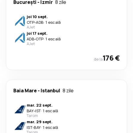
București
-
Izmir
8 zile
joi 10 sept.
OTP
-
ADB
·
1 escală
AJet
joi 17 sept.
ADB
-
OTP
·
1 escală
AJet
176 €
de la
Baia Mare
-
Istanbul
8 zile
mar. 22 sept.
BAY
-
IST
·
1 escală
Tarom
mar. 29 sept.
IST
-
BAY
·
1 escală
Tarom