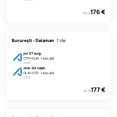
176 €
de la
București
-
Dalaman
7 zile
joi 27 aug.
OTP
-
DLM
·
1 escală
AJet
mie. 02 sept.
DLM
-
OTP
·
1 escală
AJet
177 €
de la