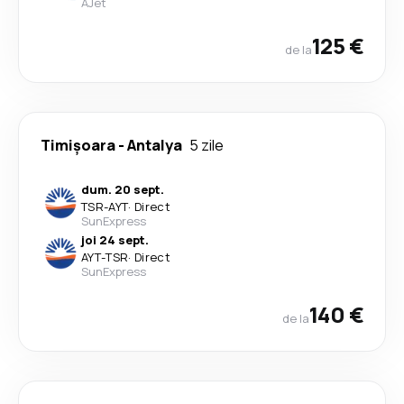
AJet
125 €
de la
Timișoara
-
Antalya
5 zile
dum. 20 sept.
TSR
-
AYT
·
Direct
SunExpress
joi 24 sept.
AYT
-
TSR
·
Direct
SunExpress
140 €
de la