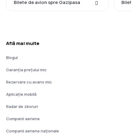
Bilete de avion spre Gazipasa
Bilete
Află mai multe
Blogul
Garanția prețului mic
Rezervare cu avans mic
Aplicație mobilă
Radar de zboruri
Companii aeriene
Companii aeriene naţionale