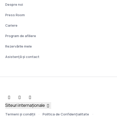
Despre noi
Press Room
Cariere
Program de afiliere
Rezervările mele
Asistenţă şi contact
Siteuri internaționale
Termeni şi condiţii
Politica de Confidențialitate