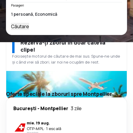
Pasageri
Căutare
Rezervă-ți zborul în doar câteva
clipe!
Folosește motorul de căutare de mai sus. Spune-ne unde
și când vrei să zbori, iar noi ne ocupăm de rest.
Oferte speciale la zboruri spre Montpellier
București
-
Montpellier
3 zile
mie. 19 aug.
OTP
-
MPL
·
1 escală