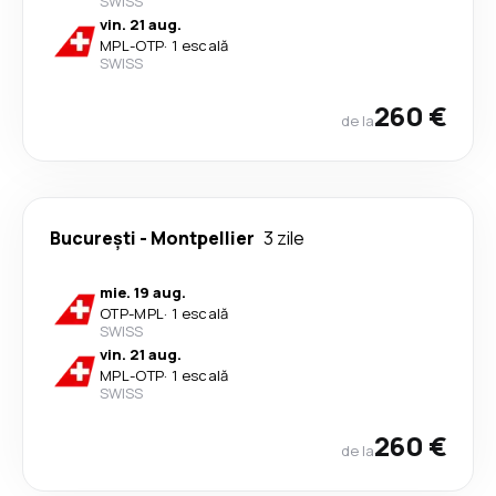
SWISS
vin. 21 aug.
MPL
-
OTP
·
1 escală
SWISS
260 €
de la
București
-
Montpellier
3 zile
mie. 19 aug.
OTP
-
MPL
·
1 escală
SWISS
vin. 21 aug.
MPL
-
OTP
·
1 escală
SWISS
260 €
de la