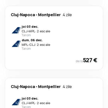
Cluj-Napoca
-
Montpellier
4 zile
joi 03 dec.
CLJ
-
MPL
·
2 escale
Tarom
dum. 06 dec.
MPL
-
CLJ
·
2 escale
Tarom
527 €
de la
Cluj-Napoca
-
Montpellier
4 zile
joi 03 dec.
CLJ
-
MPL
·
2 escale
Tarom