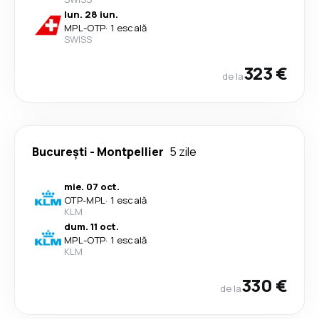
lun. 28 iun.
MPL
-
OTP
·
1 escală
SWISS
323 €
de la
București
-
Montpellier
5 zile
mie. 07 oct.
OTP
-
MPL
·
1 escală
KLM
dum. 11 oct.
MPL
-
OTP
·
1 escală
KLM
330 €
de la