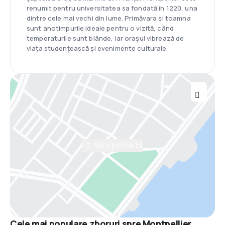
renumit pentru universitatea sa fondată în 1220, una
dintre cele mai vechi din lume. Primăvara și toamna
sunt anotimpurile ideale pentru o vizită, când
temperaturile sunt blânde, iar orașul vibrează de
viața studențească și evenimente culturale.
Vezi pe hartă
Cele mai populare zboruri spre Montpellier