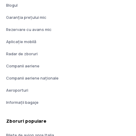
Blogul
Garanția prețului mic
Rezervare cu avans mic
Aplicație mobilă
Radar de zboruri
Companii aeriene
Companii aeriene naţionale
Aeroporturi
Informații bagaje
Zboruri populare
Bilete de avion spre Italia