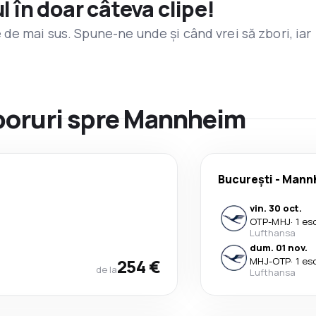
l în doar câteva clipe!
de mai sus. Spune-ne unde și când vrei să zbori, iar
zboruri spre Mannheim
București
-
Mann
vin. 30 oct.
OTP
-
MHJ
·
1 es
Lufthansa
dum. 01 nov.
254 €
MHJ
-
OTP
·
1 es
de la
Lufthansa