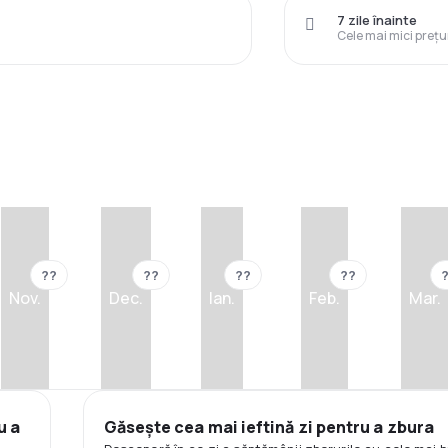
7 zile înainte
Cele mai mici prețu
??
??
??
??
Nov.
Dec.
Ian.
Feb.
Mar.
u a
Găsește cea mai ieftină zi pentru a zbura