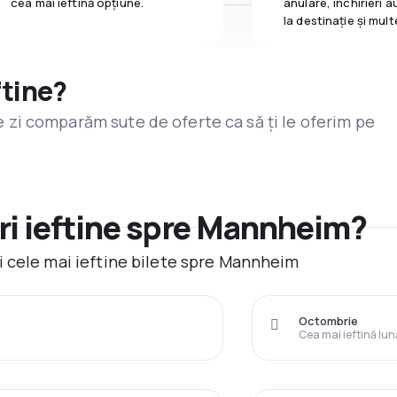
cea mai ieftină opțiune.
anulare, închirieri a
la destinaţie și mult
ftine?
are zi comparăm sute de oferte ca să ți le oferim pe
ri ieftine spre Mannheim?
 cele mai ieftine bilete spre Mannheim
Octombrie
Cea mai ieftină lun