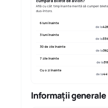
cumpăra bilete de avion?
Află cu cât timp înainte merită să cumperi bilet
dus-întors.
6 luni înainte
de la
426
3 luni înainte
de la
334
30 de zile înainte
de la
362
7 zile înainte
de la
31
Cu o zi înainte
de la
44
Informații generale