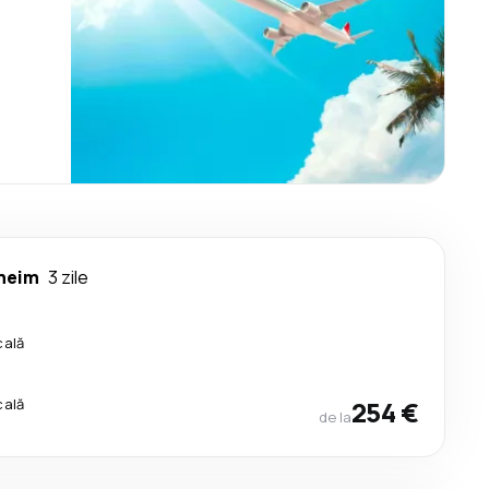
heim
3 zile
cală
cală
254 €
de la