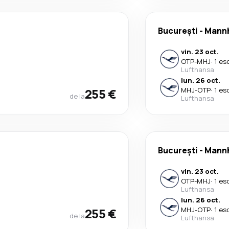
București
-
Mann
vin. 23 oct.
OTP
-
MHJ
·
1 es
Lufthansa
lun. 26 oct.
255 €
MHJ
-
OTP
·
1 es
de la
Lufthansa
București
-
Mann
vin. 23 oct.
OTP
-
MHJ
·
1 es
Lufthansa
lun. 26 oct.
255 €
MHJ
-
OTP
·
1 es
de la
Lufthansa