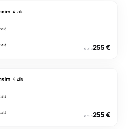
heim
4 zile
cală
cală
255 €
de la
heim
4 zile
cală
cală
255 €
de la