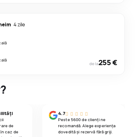
heim
4 zile
cală
cală
255 €
de la
y?
lități
4.7
ii
Peste 5600 de clienți ne
rare de
recomandă. Alege experiența
 ȋn caz de
dovedită și rezervă fără griji.