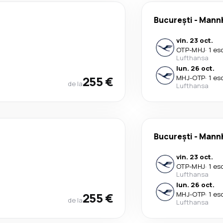
București
-
Mann
vin. 23 oct.
OTP
-
MHJ
·
1 es
Lufthansa
lun. 26 oct.
255 €
MHJ
-
OTP
·
1 es
de la
Lufthansa
București
-
Mann
vin. 23 oct.
OTP
-
MHJ
·
1 es
Lufthansa
lun. 26 oct.
255 €
MHJ
-
OTP
·
1 es
de la
Lufthansa