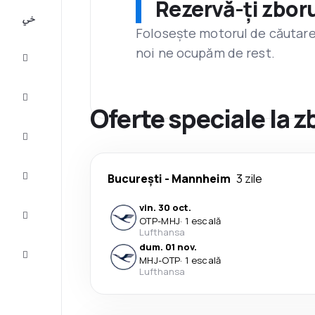
Rezervă-ți zboru
All-
inclusive
Folosește motorul de căutare 
noi ne ocupăm de rest.
City
Break
Cazare
Oferte speciale la 
Oferte
Finalizează
București
-
Mannheim
3 zile
călătoria
vin. 30 oct.
Inspiraţie şi
OTP
-
MHJ
·
1 escală
recomandări
Lufthansa
dum. 01 nov.
Servicii
MHJ
-
OTP
·
1 escală
clienți
Lufthansa