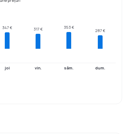
une prețuri
353 €
347 €
317 €
287 €
joi
vin.
sâm.
dum.