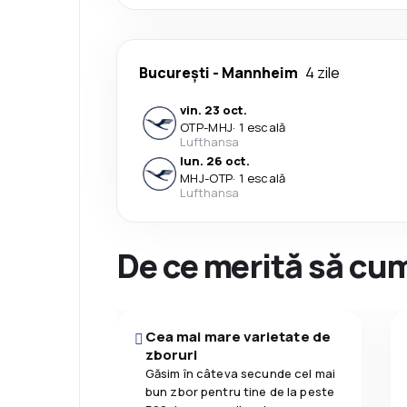
București
-
Mannheim
4 zile
vin. 23 oct.
OTP
-
MHJ
·
1 escală
Lufthansa
lun. 26 oct.
MHJ
-
OTP
·
1 escală
Lufthansa
De ce merită să cum
Cea mai mare varietate de
zboruri
Găsim în câteva secunde cel mai
bun zbor pentru tine de la peste