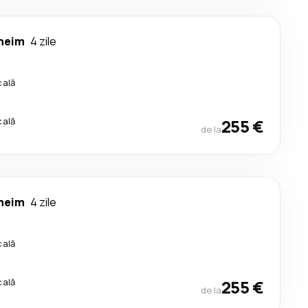
heim
4 zile
cală
cală
255 €
de la
heim
4 zile
cală
cală
255 €
de la