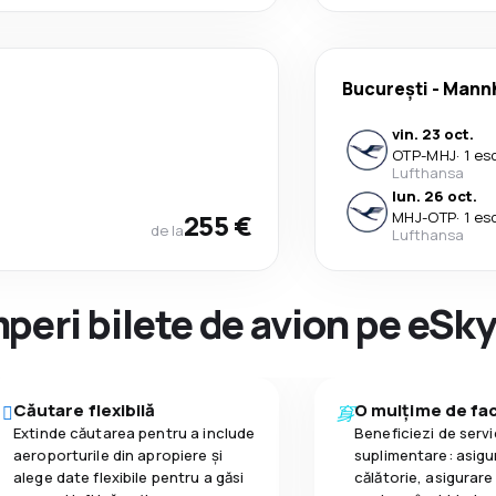
București
-
Mann
vin. 23 oct.
OTP
-
MHJ
·
1 es
Lufthansa
lun. 26 oct.
255 €
MHJ
-
OTP
·
1 es
de la
Lufthansa
peri bilete de avion pe eSk
Căutare flexibilă
O mulțime de faci
Extinde căutarea pentru a include
Beneficiezi de servic
aeroporturile din apropiere și
suplimentare: asigu
alege date flexibile pentru a găsi
călătorie, asigurare