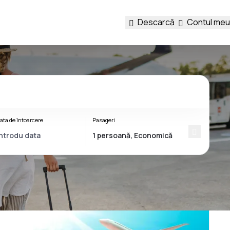
Descarcă
Contul meu
ata de întoarcere
Pasageri