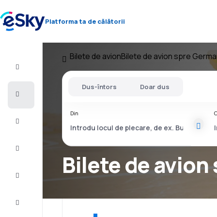
Platforma ta de călătorii
Bilete de avion
Bilete de avion spre Germa
Zbor+Hotel
Dus-întors
Doar dus
Bilete
de
avion
Din
C
Vacanţe
Vară
2026
Bilete de avio
Iarnă
2026/27
Last
minute