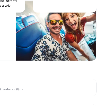
uto, atracții
e altele.
ă pentru a călători