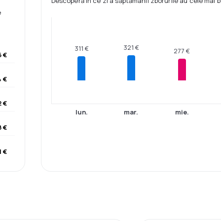
Descoperă în ce zi a săptămânii zborurile au cele mai b
e
321 €
311 €
277 €
 €
 €
 €
lun.
mar.
mie.
8 €
1 €