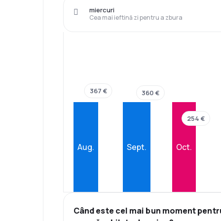
miercuri
Cea mai ieftină zi pentru a zbura
367 €
360 €
254 €
Aug.
Sept.
Oct.
Când este cel mai bun moment pentr