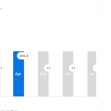
ri
284 €
??
??
??
??
Apr.
Mai
Iun.
Iul.