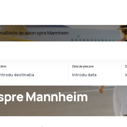
nia
Bilete de avion spre Mannheim
ătre
Data de plecare
D
n spre Mannheim