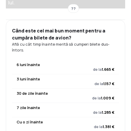
Iul.
??
Când este cel mai bun moment pentru a
cumpăra bilete de avion?
Află cu cât timp înainte merită să cumperi bilete dus-
întors.
6 luni înainte
de la
1.665 €
3 luni înainte
de la
1.157 €
30 de zile înainte
de la
1.009 €
7 zile înainte
de la
1.285 €
Cu o zi înainte
de la
1.381 €