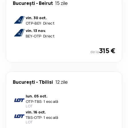
București
-
Beirut
15 zile
vin. 30 oct.
OTP
-
BEY
·
Direct
vin. 13 nov.
BEY
-
OTP
·
Direct
315 €
de la
București
-
Tbilisi
12 zile
lun. 05 oct.
OTP
-
TBS
·
1 escală
LOT
vin. 16 oct.
TBS
-
OTP
·
1 escală
LOT