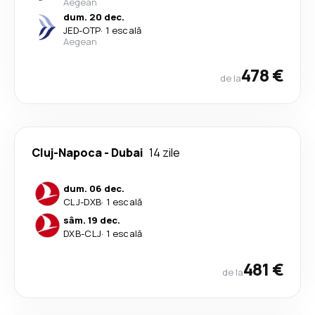
Aegean
dum. 20 dec.
JED
-
OTP
·
1 escală
Aegean
478 €
de la
Cluj-Napoca
-
Dubai
14 zile
dum. 06 dec.
CLJ
-
DXB
·
1 escală
sâm. 19 dec.
DXB
-
CLJ
·
1 escală
481 €
de la