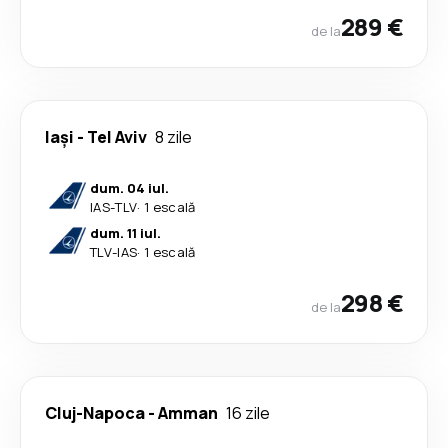
289 €
de la
Iași
-
Tel Aviv
8 zile
dum. 04 iul.
IAS
-
TLV
·
1 escală
dum. 11 iul.
TLV
-
IAS
·
1 escală
298 €
de la
Cluj-Napoca
-
Amman
16 zile