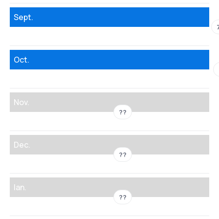
Sept.
Oct.
Nov.
??
Dec.
??
Ian.
??