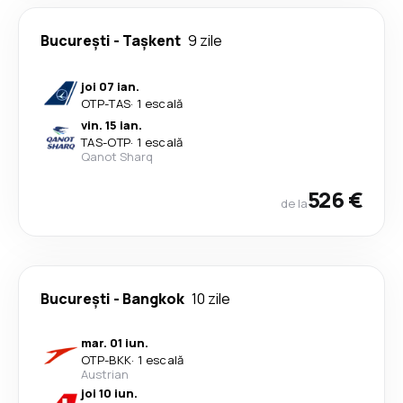
București
-
Tașkent
9 zile
joi 07 ian.
OTP
-
TAS
·
1 escală
vin. 15 ian.
TAS
-
OTP
·
1 escală
Qanot Sharq
526 €
de la
București
-
Bangkok
10 zile
mar. 01 iun.
OTP
-
BKK
·
1 escală
Austrian
joi 10 iun.