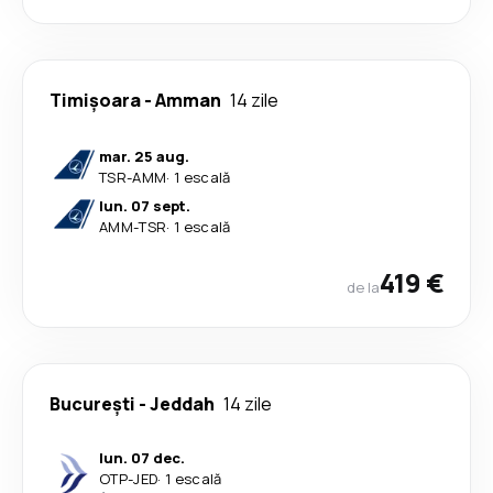
Timișoara
-
Amman
14 zile
mar. 25 aug.
TSR
-
AMM
·
1 escală
lun. 07 sept.
AMM
-
TSR
·
1 escală
419 €
de la
București
-
Jeddah
14 zile
lun. 07 dec.
OTP
-
JED
·
1 escală