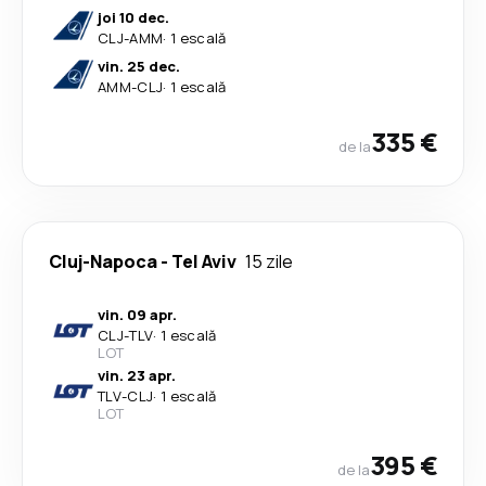
joi 10 dec.
CLJ
-
AMM
·
1 escală
vin. 25 dec.
AMM
-
CLJ
·
1 escală
335 €
de la
Cluj-Napoca
-
Tel Aviv
15 zile
vin. 09 apr.
CLJ
-
TLV
·
1 escală
LOT
vin. 23 apr.
TLV
-
CLJ
·
1 escală
LOT
395 €
de la