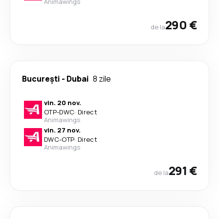
Animawings
290 €
de la
București
-
Dubai
8 zile
vin. 20 nov.
OTP
-
DWC
·
Direct
Animawings
vin. 27 nov.
DWC
-
OTP
·
Direct
Animawings
291 €
de la