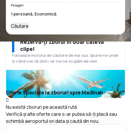
Pasageri
Căutare
Rezervă-ți zborul în doar câteva
clipe!
Folosește motorul de căutare de mai sus. Spune-ne unde
și când vrei să zbori, iar noi ne ocupăm de rest.
Oferte speciale la zboruri spre Madinah
Nu există zboruri pe această rută
Verifică și alte oferte care s-ar putea să-ți placă sau
schimbă aeroportul ori data și caută din nou.