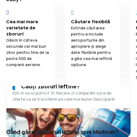
Cea mai mare
Căutare flexibilă
varietate de
Extinde căutarea
zboruri
pentru a include
Găsim în câteva
aeroporturile din
secunde cel mai bun
apropiere și alege
zbor pentru tine de la
date flexibile pentru
peste 500 de
a găsi cea mai ieftină
companii aeriene.
opțiune.
Cauți zboruri ieftine?
Ești în locul potrivit. În fiecare zi comparăm sute de
oferte ca să ți le oferim pe cele mai bune! Descoperă!
Când găsești zboruri ieftine spre Madinah?