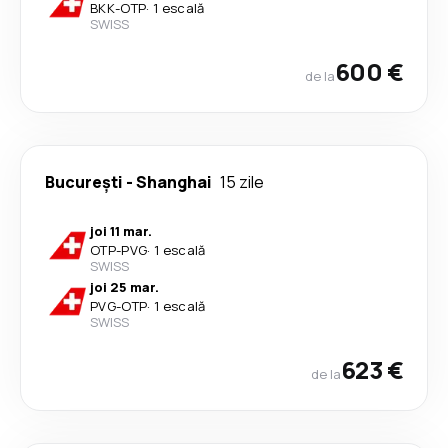
BKK
-
OTP
·
1 escală
SWISS
600 €
de la
București
-
Shanghai
15 zile
joi 11 mar.
OTP
-
PVG
·
1 escală
SWISS
joi 25 mar.
PVG
-
OTP
·
1 escală
SWISS
623 €
de la