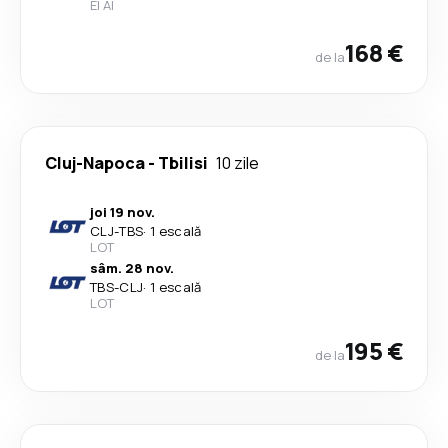
El Al
168 €
de la
Cluj-Napoca
-
Tbilisi
10 zile
joi 19 nov.
CLJ
-
TBS
·
1 escală
LOT
sâm. 28 nov.
TBS
-
CLJ
·
1 escală
LOT
195 €
de la