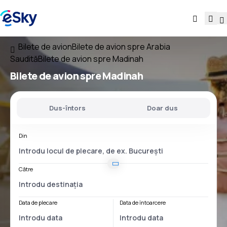
Bilete de avion
Bilete de avion spre Arabia
Saudită
Bilete de avion spre Madinah
Bilete de avion spre Madinah
Dus-întors
Doar dus
Din
Către
Data de plecare
Data de întoarcere