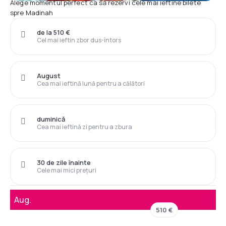
Alege momentul perfect ca să rezervi cele mai ieftine bilete
spre Madinah
de la 510 €
Cel mai ieftin zbor dus-întors
August
Cea mai ieftină lună pentru a călători
duminică
Cea mai ieftină zi pentru a zbura
30 de zile înainte
Cele mai mici prețuri
Aug.
510 €