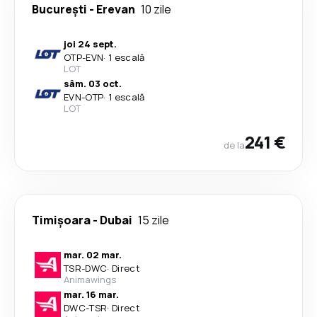
București
-
Erevan
10 zile
joi 24 sept.
OTP
-
EVN
·
1 escală
LOT
sâm. 03 oct.
EVN
-
OTP
·
1 escală
LOT
241 €
de la
Timișoara
-
Dubai
15 zile
mar. 02 mar.
TSR
-
DWC
·
Direct
Animawings
mar. 16 mar.
DWC
-
TSR
·
Direct