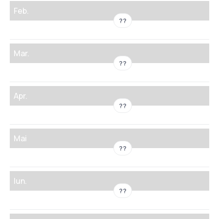
Feb.
??
Mar.
??
Apr.
??
Mai
??
Iun.
??