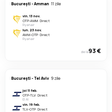
București
-
Amman
11 zile
vin. 13 nov.
OTP
-
AMM
·
Direct
Ryanair
lun. 23 nov.
AMM
-
OTP
·
Direct
Ryanair
93 €
de la
București
-
Tel Aviv
9 zile
joi 11 feb.
OTP
-
TLV
·
Direct
El Al
vin. 19 feb.
TLV
-
OTP
·
Direct