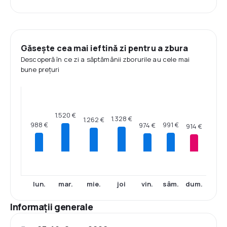
Găsește cea mai ieftină zi pentru a zbura
Descoperă în ce zi a săptămânii zborurile au cele mai
bune prețuri
1.520 €
1.328 €
1.262 €
991 €
988 €
974 €
914 €
lun.
mar.
mie.
joi
vin.
sâm.
dum.
Informații generale