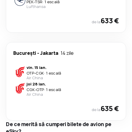
PEK
-
TSR
·
1 escală
Lufthansa
633 €
de la
București
-
Jakarta
14 zile
vin. 15 ian.
OTP
-
CGK
·
1 escală
Air China
joi 28 ian.
CGK
-
OTP
·
1 escală
Air China
635 €
de la
De ce merită să cumperi bilete de avion pe
eSky?