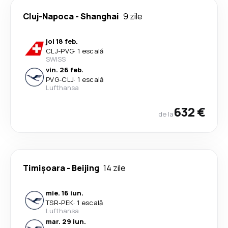
Cluj-Napoca
-
Shanghai
9 zile
joi 18 feb.
CLJ
-
PVG
·
1 escală
SWISS
vin. 26 feb.
PVG
-
CLJ
·
1 escală
Lufthansa
632 €
de la
Timișoara
-
Beijing
14 zile
mie. 16 iun.
TSR
-
PEK
·
1 escală
Lufthansa
mar. 29 iun.