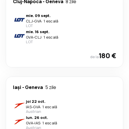
Cluj-Napoca
-
Geneva
8 zile
mie. 09 sept.
CLJ
-
GVA
·
1 escală
LOT
mie. 16 sept.
GVA
-
CLJ
·
1 escală
LOT
180 €
de la
Iași
-
Geneva
5 zile
joi 22 oct.
IAS
-
GVA
·
1 escală
Austrian
lun. 26 oct.
GVA
-
IAS
·
1 escală
Austrian