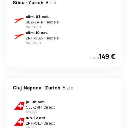
Sibiu
-
Zurich
8 zile
sâm. 03 oct.
SBZ
-
ZRH
·
1 escală
Austrian
sâm. 10 oct.
ZRH
-
SBZ
·
1 escală
Austrian
149 €
de la
Cluj-Napoca
-
Zurich
5 zile
joi 08 oct.
CLJ
-
ZRH
·
Direct
SWISS
lun. 12 oct.
ZRH
-
CLJ
·
Direct
SWISS