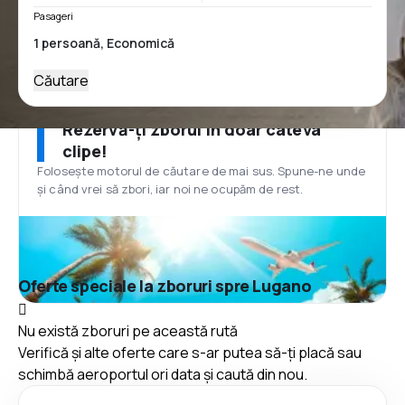
Pasageri
Căutare
Rezervă-ți zborul în doar câteva
clipe!
Folosește motorul de căutare de mai sus. Spune-ne unde
și când vrei să zbori, iar noi ne ocupăm de rest.
Oferte speciale la zboruri spre Lugano
Nu există zboruri pe această rută
Verifică și alte oferte care s-ar putea să-ți placă sau
schimbă aeroportul ori data și caută din nou.