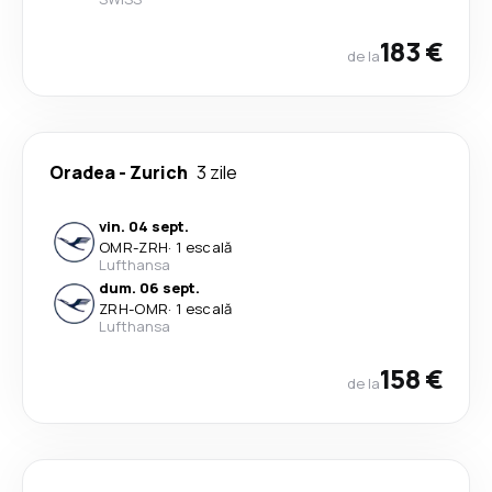
183 €
de la
Oradea
-
Zurich
3 zile
vin. 04 sept.
OMR
-
ZRH
·
1 escală
Lufthansa
dum. 06 sept.
ZRH
-
OMR
·
1 escală
Lufthansa
158 €
de la