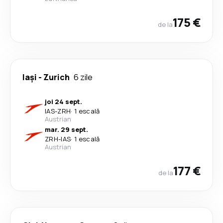
175 €
de la
Iași
-
Zurich
6 zile
joi 24 sept.
IAS
-
ZRH
·
1 escală
Austrian
mar. 29 sept.
ZRH
-
IAS
·
1 escală
Austrian
177 €
de la