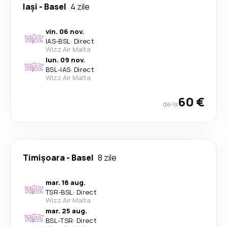
Iași
-
Basel
4 zile
vin. 06 nov.
IAS
-
BSL
·
Direct
Wizz Air Malta
lun. 09 nov.
BSL
-
IAS
·
Direct
Wizz Air Malta
60 €
de la
Timișoara
-
Basel
8 zile
mar. 18 aug.
TSR
-
BSL
·
Direct
Wizz Air Malta
mar. 25 aug.
BSL
-
TSR
·
Direct