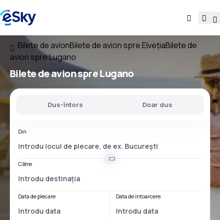
Bilete de avion
Bilete de avion spre Elveţia
Bilete de
avion spre Lugano
Bilete de avion spre Lugano
Dus-întors
Doar dus
Din
Către
Data de plecare
Data de întoarcere