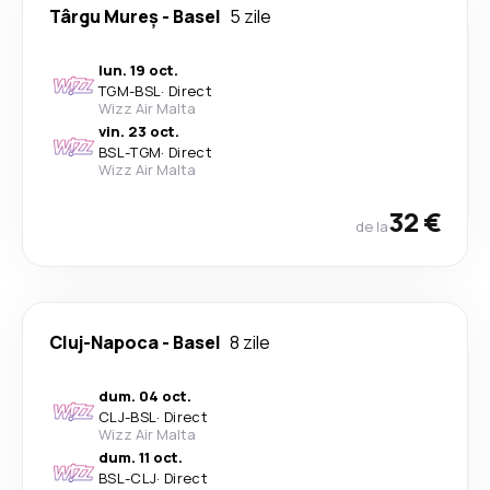
Târgu Mureș
-
Basel
5 zile
lun. 19 oct.
TGM
-
BSL
·
Direct
Wizz Air Malta
vin. 23 oct.
BSL
-
TGM
·
Direct
Wizz Air Malta
32 €
de la
Cluj-Napoca
-
Basel
8 zile
dum. 04 oct.
CLJ
-
BSL
·
Direct
Wizz Air Malta
dum. 11 oct.
BSL
-
CLJ
·
Direct