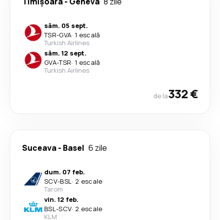
Timișoara
-
Geneva
8 zile
sâm. 05 sept.
TSR
-
GVA
·
1 escală
Turkish Airlines
sâm. 12 sept.
GVA
-
TSR
·
1 escală
Turkish Airlines
332 €
de la
Suceava
-
Basel
6 zile
dum. 07 feb.
SCV
-
BSL
·
2 escale
Tarom
vin. 12 feb.
BSL
-
SCV
·
2 escale
KLM