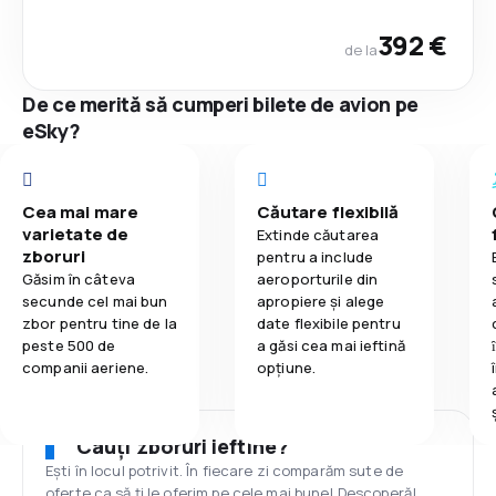
392 €
de la
De ce merită să cumperi bilete de avion pe
eSky?
Cea mai mare
Căutare flexibilă
varietate de
Extinde căutarea
zboruri
pentru a include
Găsim în câteva
aeroporturile din
secunde cel mai bun
apropiere și alege
zbor pentru tine de la
date flexibile pentru
peste 500 de
a găsi cea mai ieftină
companii aeriene.
opțiune.
Cauți zboruri ieftine?
Ești în locul potrivit. În fiecare zi comparăm sute de
oferte ca să ți le oferim pe cele mai bune! Descoperă!