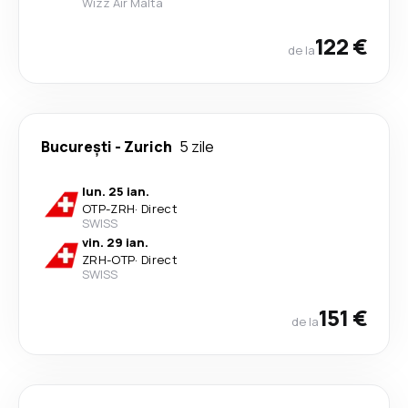
Wizz Air Malta
122 €
de la
București
-
Zurich
5 zile
lun. 25 ian.
OTP
-
ZRH
·
Direct
SWISS
vin. 29 ian.
ZRH
-
OTP
·
Direct
SWISS
151 €
de la