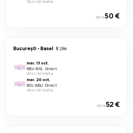
Wizz Air Malta
50 €
de la
București
-
Basel
8 zile
mar. 13 oct.
BBU
-
BSL
·
Direct
Wizz Air Malta
mar. 20 oct.
BSL
-
BBU
·
Direct
Wizz Air Malta
52 €
de la