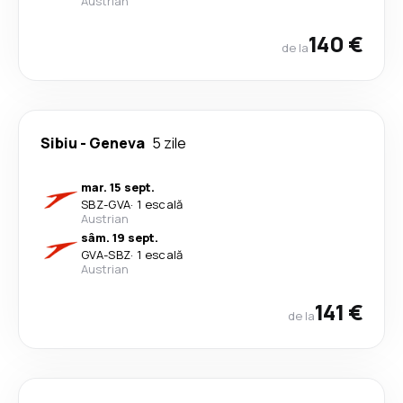
Austrian
140 €
de la
Sibiu
-
Geneva
5 zile
mar. 15 sept.
SBZ
-
GVA
·
1 escală
Austrian
sâm. 19 sept.
GVA
-
SBZ
·
1 escală
Austrian
141 €
de la