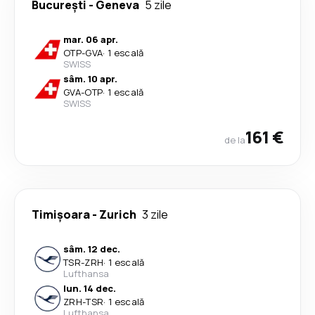
București
-
Geneva
5 zile
mar. 06 apr.
OTP
-
GVA
·
1 escală
SWISS
sâm. 10 apr.
GVA
-
OTP
·
1 escală
SWISS
161 €
de la
Timișoara
-
Zurich
3 zile
sâm. 12 dec.
TSR
-
ZRH
·
1 escală
Lufthansa
lun. 14 dec.
ZRH
-
TSR
·
1 escală
Lufthansa