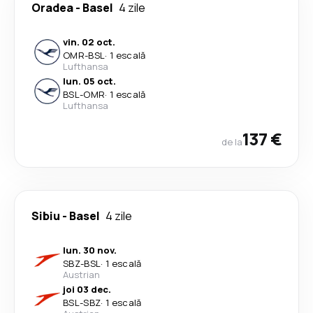
Oradea
-
Basel
4 zile
vin. 02 oct.
OMR
-
BSL
·
1 escală
Lufthansa
lun. 05 oct.
BSL
-
OMR
·
1 escală
Lufthansa
137 €
de la
Sibiu
-
Basel
4 zile
lun. 30 nov.
SBZ
-
BSL
·
1 escală
Austrian
joi 03 dec.
BSL
-
SBZ
·
1 escală