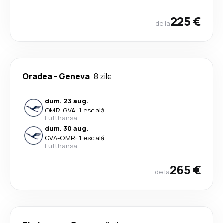
225 €
de la
Oradea
-
Geneva
8 zile
dum. 23 aug.
OMR
-
GVA
·
1 escală
Lufthansa
dum. 30 aug.
GVA
-
OMR
·
1 escală
Lufthansa
265 €
de la