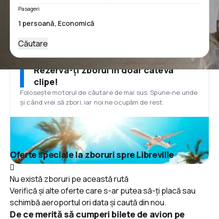
Pasageri
Căutare
Rezervă-ți zborul în doar câteva
clipe!
Folosește motorul de căutare de mai sus. Spune-ne unde
și când vrei să zbori, iar noi ne ocupăm de rest.
Oferte speciale la zboruri spre Libreville
Nu există zboruri pe această rută
Verifică și alte oferte care s-ar putea să-ți placă sau
schimbă aeroportul ori data și caută din nou.
De ce merită să cumperi bilete de avion pe