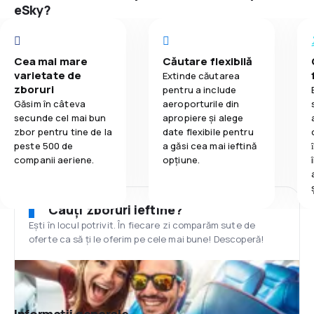
eSky?
Cea mai mare
Căutare flexibilă
varietate de
Extinde căutarea
zboruri
pentru a include
Găsim în câteva
aeroporturile din
secunde cel mai bun
apropiere și alege
zbor pentru tine de la
date flexibile pentru
peste 500 de
a găsi cea mai ieftină
companii aeriene.
opțiune.
Cauți zboruri ieftine?
Ești în locul potrivit. În fiecare zi comparăm sute de
oferte ca să ți le oferim pe cele mai bune! Descoperă!
Informații generale