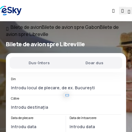
Bilete de avion
Bilete de avion spre Gabon
Bilete de
avion spre Libreville
Bilete de avion spre Libreville
Dus-întors
Doar dus
Din
Către
Data de plecare
Data de întoarcere