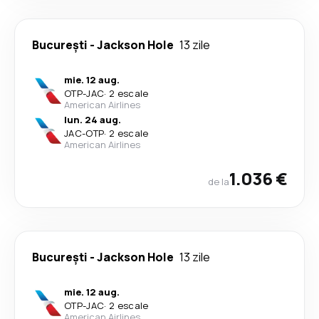
București
-
Jackson Hole
13 zile
mie. 12 aug.
OTP
-
JAC
·
2 escale
American Airlines
lun. 24 aug.
JAC
-
OTP
·
2 escale
American Airlines
1.036 €
de la
București
-
Jackson Hole
13 zile
mie. 12 aug.
OTP
-
JAC
·
2 escale
American Airlines