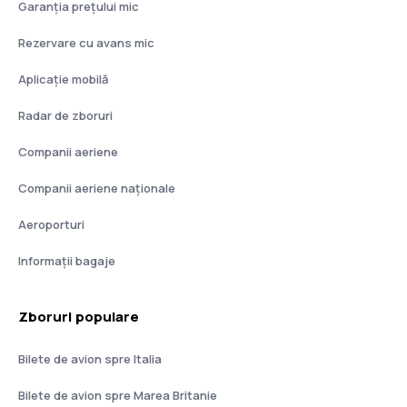
Garanția prețului mic
Rezervare cu avans mic
Aplicație mobilă
Radar de zboruri
Companii aeriene
Companii aeriene naţionale
Aeroporturi
Informații bagaje
Zboruri populare
Bilete de avion spre Italia
Bilete de avion spre Marea Britanie