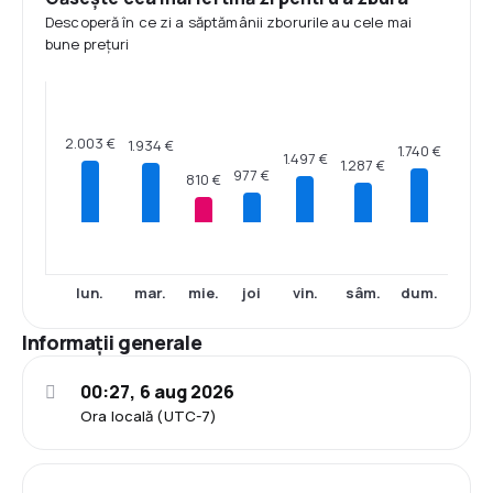
Descoperă în ce zi a săptămânii zborurile au cele mai
bune prețuri
2.003 €
1.934 €
1.740 €
1.497 €
1.287 €
977 €
810 €
lun.
mar.
mie.
joi
vin.
sâm.
dum.
Informații generale
00:27, 6 aug 2026
Ora locală (UTC-7)