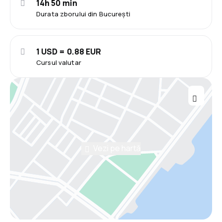
14h 50 min
Durata zborului din București
1 USD = 0.88 EUR
Cursul valutar
Vezi pe hartă