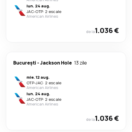
lun. 24 aug.
JAC
-
OTP
·
2 escale
American Airlines
1.036 €
de la
București
-
Jackson Hole
13 zile
mie. 12 aug.
OTP
-
JAC
·
2 escale
American Airlines
lun. 24 aug.
JAC
-
OTP
·
2 escale
American Airlines
1.036 €
de la