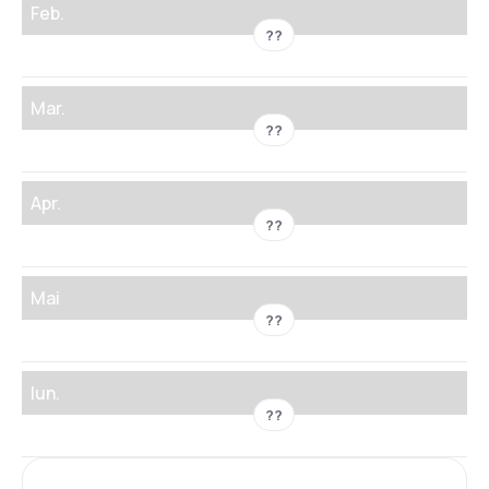
Feb.
??
Mar.
??
Apr.
??
Mai
??
Iun.
??