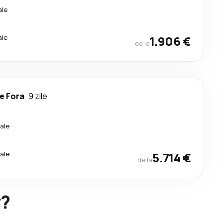
ale
ale
1.906 €
de la
de Fora
9 zile
ale
ale
5.714 €
de la
y?