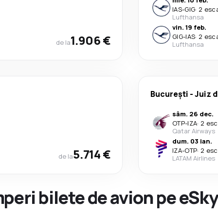
mie. 10 feb.
IAS
-
GIG
·
2 esc
Lufthansa
vin. 19 feb.
1.906 €
GIG
-
IAS
·
2 esc
de la
Lufthansa
București
-
Juiz 
sâm. 26 dec.
OTP
-
IZA
·
2 esc
Qatar Airways
dum. 03 ian.
5.714 €
IZA
-
OTP
·
2 esc
de la
LATAM Airlines
peri bilete de avion pe eSk