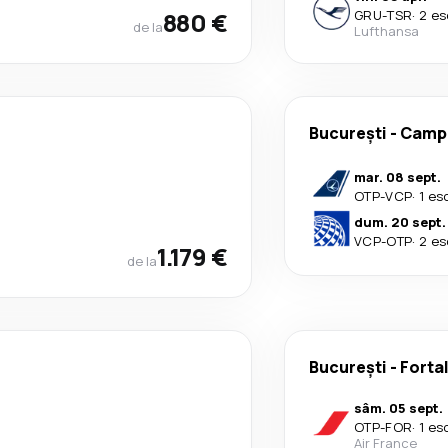
880 €
GRU
-
TSR
·
2 es
de la
Lufthansa
București
-
Camp
mar. 08 sept.
OTP
-
VCP
·
1 es
dum. 20 sept.
VCP
-
OTP
·
2 es
1.179 €
de la
București
-
Forta
sâm. 05 sept.
OTP
-
FOR
·
1 es
Air France