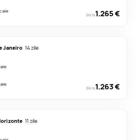
cale
1.265 €
de la
e Janeiro
14 zile
ale
ale
1.263 €
de la
Horizonte
11 zile
cale