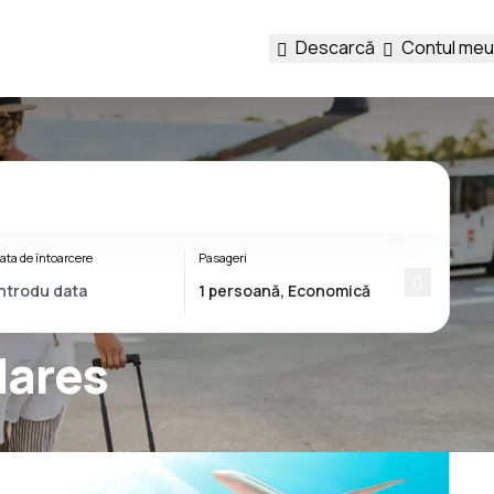
Descarcă
Contul meu
ata de întoarcere
Pasageri
dares