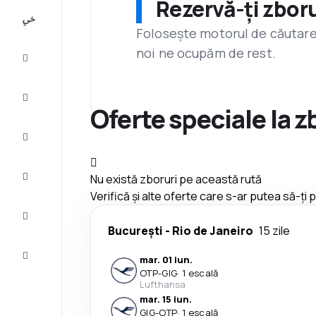
Rezervă-ți zboru
All-
inclusive
Folosește motorul de căutare 
noi ne ocupăm de rest.
City
Break
Cazare
Oferte speciale la 
Oferte
Finalizează
Nu există zboruri pe această rută
călătoria
Verifică și alte oferte care s-ar putea să-ți
Inspiraţie şi
recomandări
București
-
Rio de Janeiro
15 zile
Servicii
mar. 01 iun.
clienți
OTP
-
GIG
·
1 escală
Lufthansa
mar. 15 iun.
GIG
-
OTP
·
1 escală