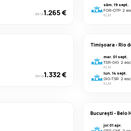
sâm. 19 sept.
1.265 €
FOR
-
OTP
·
2 es
de la
KLM
Timișoara
-
Rio d
mar. 01 sept.
TSR
-
GIG
·
2 esc
KLM
1.332 €
lun. 14 sept.
de la
GIG
-
TSR
·
2 esc
KLM
București
-
Belo 
joi 01 apr.
OTP
-
CNF
·
2 es