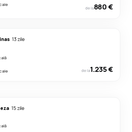
cale
880 €
de la
inas
13 zile
cală
1.235 €
de la
cale
leza
15 zile
cală