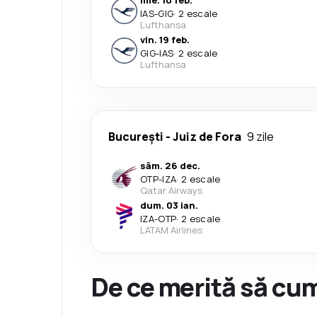
mie. 10 feb.
IAS
-
GIG
·
2 escale
Lufthansa
vin. 19 feb.
GIG
-
IAS
·
2 escale
Lufthansa
București
-
Juiz de Fora
9 zile
sâm. 26 dec.
OTP
-
IZA
·
2 escale
Qatar Airways
dum. 03 ian.
IZA
-
OTP
·
2 escale
LATAM Airlines
De ce merită să cum