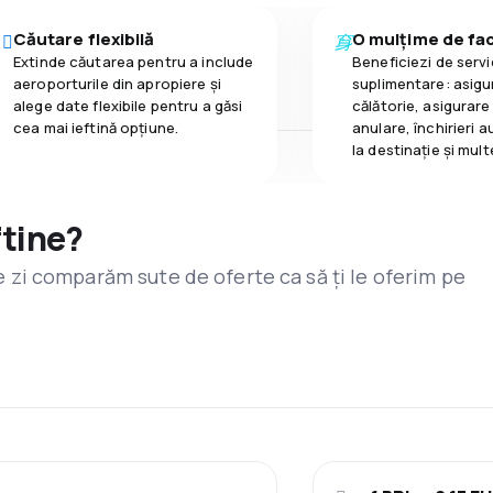
Căutare flexibilă
O mulțime de faci
Extinde căutarea pentru a include
Beneficiezi de servic
aeroporturile din apropiere și
suplimentare: asigu
alege date flexibile pentru a găsi
călătorie, asigurare
cea mai ieftină opțiune.
anulare, închirieri a
la destinaţie și mult
ftine?
are zi comparăm sute de oferte ca să ți le oferim pe