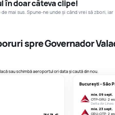
l în doar câteva clipe!
de mai sus. Spune-ne unde și când vrei să zbori, iar
zboruri spre Governador Val
 placă sau schimbă aeroportul ori data și caută din nou.
București
-
São P
mie. 09 sept.
OTP
-
GRU
·
2 es
Delta Air Lines
mie. 23 sept.
GRU
-
OTP
·
2 es