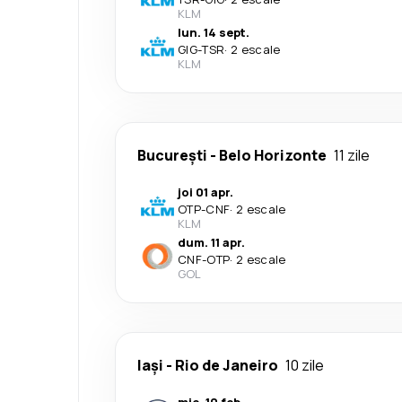
KLM
lun. 14 sept.
GIG
-
TSR
·
2 escale
KLM
București
-
Belo Horizonte
11 zile
joi 01 apr.
OTP
-
CNF
·
2 escale
KLM
dum. 11 apr.
CNF
-
OTP
·
2 escale
GOL
Iași
-
Rio de Janeiro
10 zile