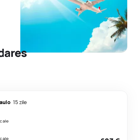
adares
aulo
15 zile
cale
cale