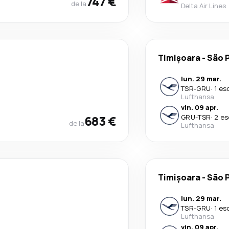
747 €
de la
Delta Air Lines
Timișoara
-
São 
lun. 29 mar.
TSR
-
GRU
·
1 es
Lufthansa
vin. 09 apr.
683 €
GRU
-
TSR
·
2 es
de la
Lufthansa
Timișoara
-
São 
lun. 29 mar.
TSR
-
GRU
·
1 es
Lufthansa
vin. 09 apr.