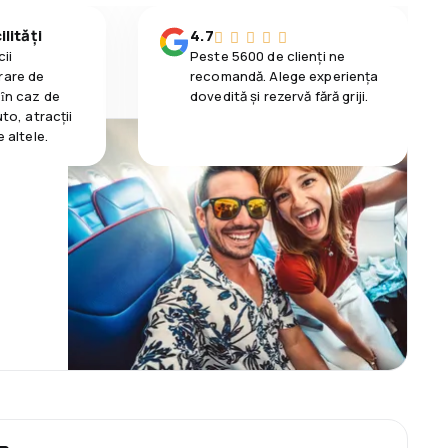
lități
4.7
ii
Peste 5600 de clienți ne
rare de
recomandă. Alege experiența
 ȋn caz de
dovedită și rezervă fără griji.
uto, atracții
e altele.