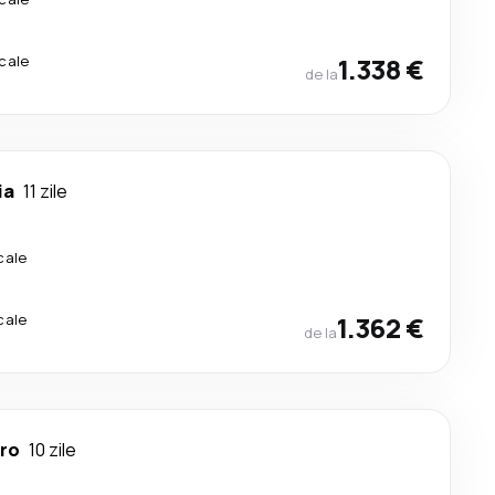
cale
1.338 €
de la
ia
11 zile
cale
cale
1.362 €
de la
iro
10 zile