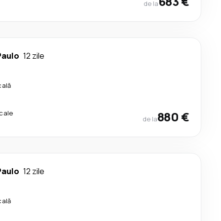
683 €
de la
Paulo
12 zile
cală
cale
880 €
de la
Paulo
12 zile
cală