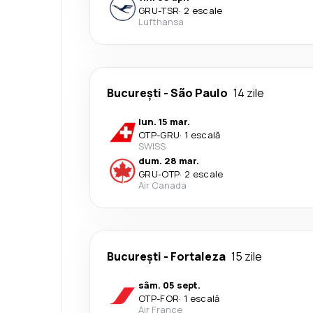
GRU
-
TSR
·
2 escale
Lufthansa
București
-
São Paulo
14 zile
lun. 15 mar.
OTP
-
GRU
·
1 escală
SWISS
dum. 28 mar.
GRU
-
OTP
·
2 escale
Air Canada
București
-
Fortaleza
15 zile
sâm. 05 sept.
OTP
-
FOR
·
1 escală
Air France