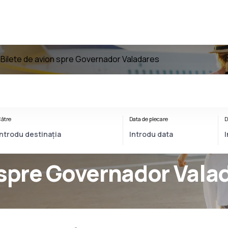
a
Bilete de avion spre Governador Valadares
ătre
Data de plecare
D
 spre Governador Vala