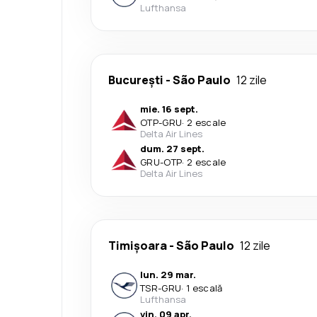
Lufthansa
București
-
São Paulo
12 zile
mie. 16 sept.
OTP
-
GRU
·
2 escale
Delta Air Lines
dum. 27 sept.
GRU
-
OTP
·
2 escale
Delta Air Lines
Timișoara
-
São Paulo
12 zile
lun. 29 mar.
TSR
-
GRU
·
1 escală
Lufthansa
vin. 09 apr.