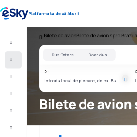
Platforma ta de călătorii
Bilete de avion
Bilete de avion spre Brazili
Zbor+Hotel
Dus-întors
Doar dus
Bilete
de
avion
Din
C
Vacanţe
Vară
2026
Bilete de avion
Iarnă
2026/27
Last
minute