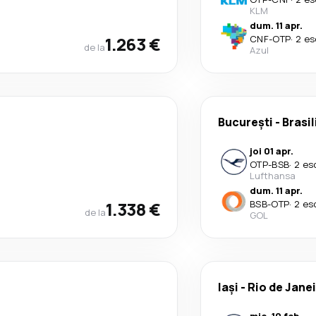
KLM
dum. 11 apr.
1.263 €
CNF
-
OTP
·
2 es
de la
Azul
București
-
Brasil
joi 01 apr.
OTP
-
BSB
·
2 es
Lufthansa
dum. 11 apr.
1.338 €
BSB
-
OTP
·
2 es
de la
GOL
Iași
-
Rio de Jane