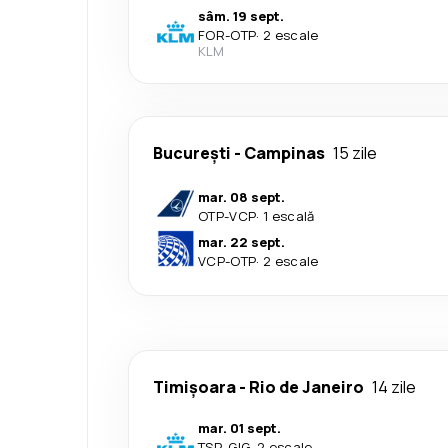
sâm. 19 sept.
FOR
-
OTP
·
2 escale
KLM
București
-
Campinas
15 zile
mar. 08 sept.
OTP
-
VCP
·
1 escală
mar. 22 sept.
VCP
-
OTP
·
2 escale
Timișoara
-
Rio de Janeiro
14 zile
mar. 01 sept.
TSR
-
GIG
·
2 escale