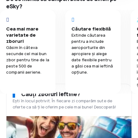
eSky?
Cea mai mare
Căutare flexibilă
varietate de
Extinde căutarea
zboruri
pentru a include
Găsim în câteva
aeroporturile din
secunde cel mai bun
apropiere și alege
zbor pentru tine de la
date flexibile pentru
peste 500 de
a găsi cea mai ieftină
companii aeriene.
opțiune.
Cauți zboruri ieftine?
Ești în locul potrivit. În fiecare zi comparăm sute de
oferte ca să ți le oferim pe cele mai bune! Descoperă!