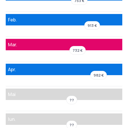
753 €
Feb.
913 €
Mar.
732 €
Apr.
982 €
Mai
??
Iun.
??