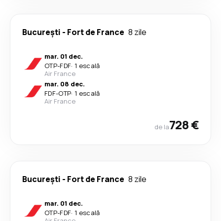
București
-
Fort de France
8 zile
mar. 01 dec.
OTP
-
FDF
·
1 escală
Air France
mar. 08 dec.
FDF
-
OTP
·
1 escală
Air France
728 €
de la
București
-
Fort de France
8 zile
mar. 01 dec.
OTP
-
FDF
·
1 escală
Air France