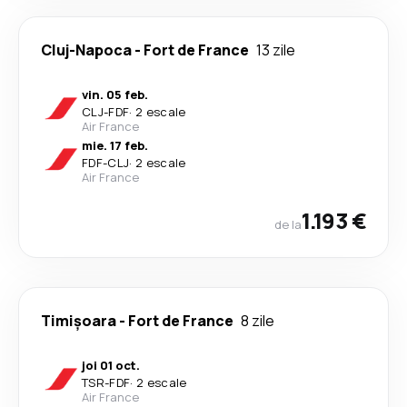
Cluj-Napoca
-
Fort de France
13 zile
vin. 05 feb.
CLJ
-
FDF
·
2 escale
Air France
mie. 17 feb.
FDF
-
CLJ
·
2 escale
Air France
1.193 €
de la
Timișoara
-
Fort de France
8 zile
joi 01 oct.
TSR
-
FDF
·
2 escale
Air France