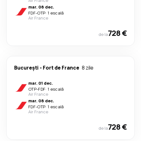
Air France
mar. 08 dec.
FDF
-
OTP
·
1 escală
Air France
728 €
de la
București
-
Fort de France
8 zile
mar. 01 dec.
OTP
-
FDF
·
1 escală
Air France
mar. 08 dec.
FDF
-
OTP
·
1 escală
Air France
728 €
de la