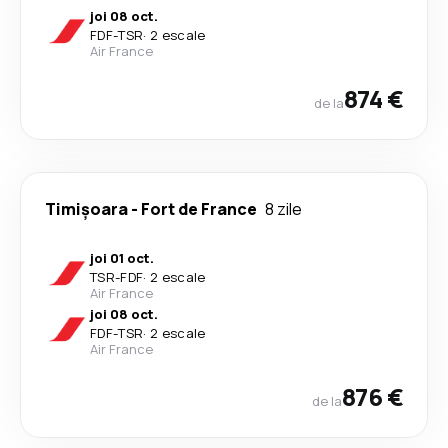
joi 08 oct.
FDF
-
TSR
·
2 escale
Air France
874 €
de la
Timișoara
-
Fort de France
8 zile
joi 01 oct.
TSR
-
FDF
·
2 escale
Air France
joi 08 oct.
FDF
-
TSR
·
2 escale
Air France
876 €
de la