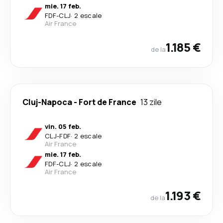
mie. 17 feb.
FDF
-
CLJ
·
2 escale
Air France
1.185 €
de la
Cluj-Napoca
-
Fort de France
13 zile
vin. 05 feb.
CLJ
-
FDF
·
2 escale
Air France
mie. 17 feb.
FDF
-
CLJ
·
2 escale
Air France
1.193 €
de la