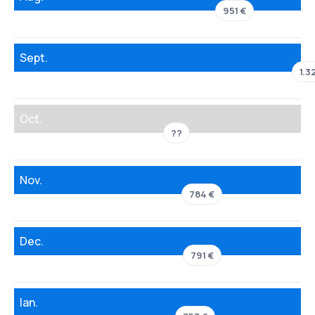
951 €
Sept.
1.3
Oct.
??
Nov.
784 €
Dec.
791 €
Ian.