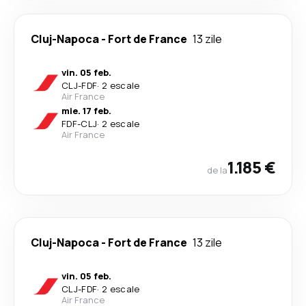
Cluj-Napoca
-
Fort de France
13 zile
vin. 05 feb.
CLJ
-
FDF
·
2 escale
Air France
mie. 17 feb.
FDF
-
CLJ
·
2 escale
Air France
1.185 €
de la
Cluj-Napoca
-
Fort de France
13 zile
vin. 05 feb.
CLJ
-
FDF
·
2 escale
Air France