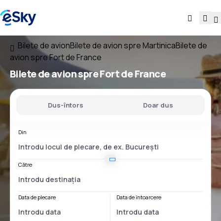
Bilete de avion
Bilete de avion spre Martinica
Bilete de
avion spre Fort de France
Bilete de avion spre Fort de France
Dus-întors
Doar dus
Din
Către
Data de plecare
Data de întoarcere