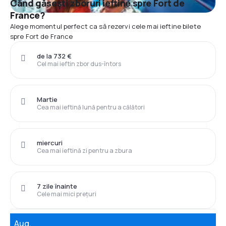
Când găsești zboruri ieftine spre Fort de
France?
Alege momentul perfect ca să rezervi cele mai ieftine bilete
spre Fort de France
de la 732 €
Cel mai ieftin zbor dus-întors
Martie
Cea mai ieftină lună pentru a călători
miercuri
Cea mai ieftină zi pentru a zbura
7 zile înainte
Cele mai mici prețuri
Aug.