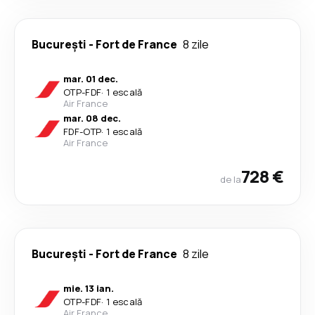
București
-
Fort de France
8 zile
mar. 01 dec.
OTP
-
FDF
·
1 escală
Air France
mar. 08 dec.
FDF
-
OTP
·
1 escală
Air France
728 €
de la
București
-
Fort de France
8 zile
mie. 13 ian.
OTP
-
FDF
·
1 escală
Air France