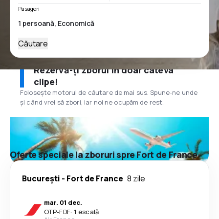
Pasageri
Căutare
Rezervă-ți zborul în doar câteva
clipe!
Folosește motorul de căutare de mai sus. Spune-ne unde
și când vrei să zbori, iar noi ne ocupăm de rest.
Oferte speciale la zboruri spre Fort de France
București
-
Fort de France
8 zile
mar. 01 dec.
OTP
-
FDF
·
1 escală