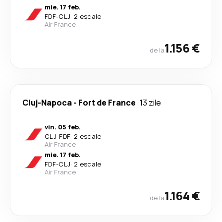
mie. 17 feb.
FDF
-
CLJ
·
2 escale
Air France
1.156 €
de la
Cluj-Napoca
-
Fort de France
13 zile
vin. 05 feb.
CLJ
-
FDF
·
2 escale
Air France
mie. 17 feb.
FDF
-
CLJ
·
2 escale
Air France
1.164 €
de la