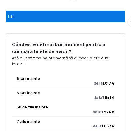
Iul.
Când este cel mai bun moment pentru a
cumpăra bilete de avion?
Află cu cât timp înainte merită să cumperi bilete dus-
întors.
6 luni înainte
de la
1.817 €
3 luni înainte
de la
1.841 €
30 de zile înainte
de la
1.974 €
7 zile înainte
de la
1.667 €