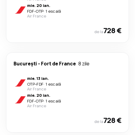
mie. 20 ian.
FDF
-
OTP
·
1 escală
Air France
728 €
de la
București
-
Fort de France
8 zile
mie. 13 ian.
OTP
-
FDF
·
1 escală
Air France
mie. 20 ian.
FDF
-
OTP
·
1 escală
Air France
728 €
de la