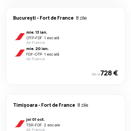
București
-
Fort de France
8 zile
mie. 13 ian.
OTP
-
FDF
·
1 escală
Air France
mie. 20 ian.
FDF
-
OTP
·
1 escală
Air France
728 €
de la
Timișoara
-
Fort de France
8 zile
joi 01 oct.
TSR
-
FDF
·
2 escale
Air France