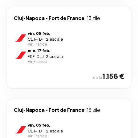
Cluj-Napoca
-
Fort de France
13 zile
vin. 05 feb.
CLJ
-
FDF
·
2 escale
Air France
mie. 17 feb.
FDF
-
CLJ
·
2 escale
Air France
1.156 €
de la
Cluj-Napoca
-
Fort de France
13 zile
vin. 05 feb.
CLJ
-
FDF
·
2 escale
Air France