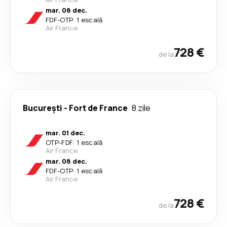
mar. 08 dec.
FDF
-
OTP
·
1 escală
Air France
728 €
de la
București
-
Fort de France
8 zile
mar. 01 dec.
OTP
-
FDF
·
1 escală
Air France
mar. 08 dec.
FDF
-
OTP
·
1 escală
Air France
728 €
de la