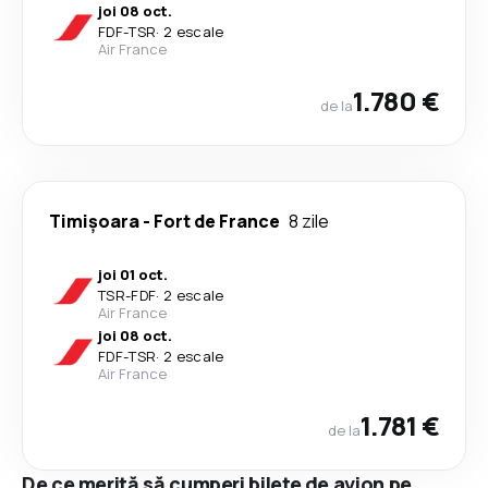
joi 08 oct.
FDF
-
TSR
·
2 escale
Air France
1.780 €
de la
Timișoara
-
Fort de France
8 zile
joi 01 oct.
TSR
-
FDF
·
2 escale
Air France
joi 08 oct.
FDF
-
TSR
·
2 escale
Air France
1.781 €
de la
De ce merită să cumperi bilete de avion pe