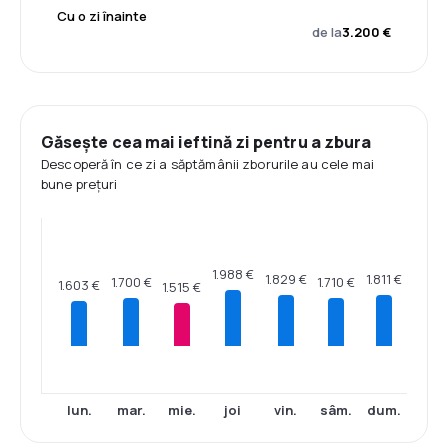
Cu o zi înainte
de la
3.200 €
Găsește cea mai ieftină zi pentru a zbura
Descoperă în ce zi a săptămânii zborurile au cele mai
bune prețuri
1.988 €
1.829 €
1.811 €
1.710 €
1.700 €
1.603 €
1.515 €
lun.
mar.
mie.
joi
vin.
sâm.
dum.