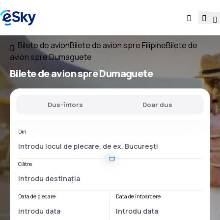
Bilete de avion
Bilete de avion spre Filipine
Bilete de
avion spre Dumaguete
Bilete de avion spre Dumaguete
Dus-întors
Doar dus
Din
Către
Data de plecare
Data de întoarcere