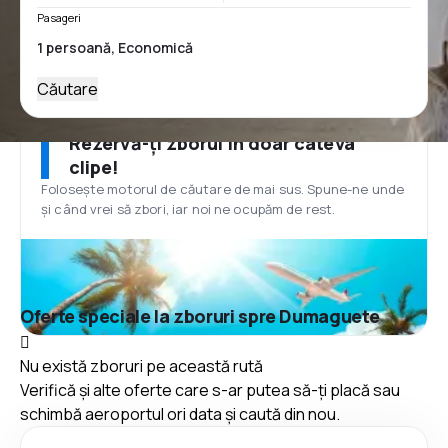
Pasageri
Căutare
Rezervă-ți zborul în doar câteva
clipe!
Folosește motorul de căutare de mai sus. Spune-ne unde
și când vrei să zbori, iar noi ne ocupăm de rest.
Oferte speciale la zboruri spre Dumaguete
Nu există zboruri pe această rută
Verifică și alte oferte care s-ar putea să-ți placă sau
schimbă aeroportul ori data și caută din nou.