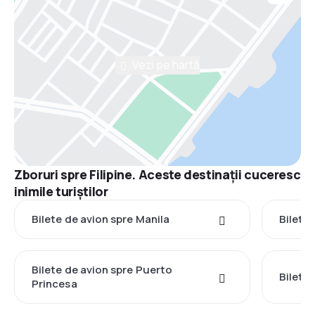
Vezi pe hartă
Zboruri spre Filipine. Aceste destinații cuceresc
inimile turiștilor
Bilete de avion spre Manila
Bilete
Bilete de avion spre Puerto
Bilete
Princesa