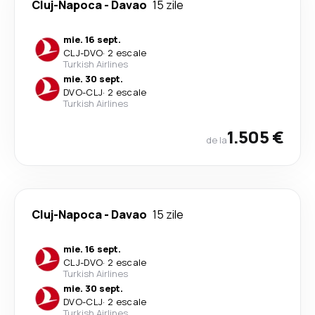
Cluj-Napoca
-
Davao
15 zile
mie. 16 sept.
CLJ
-
DVO
·
2 escale
Turkish Airlines
mie. 30 sept.
DVO
-
CLJ
·
2 escale
Turkish Airlines
1.505 €
de la
Cluj-Napoca
-
Davao
15 zile
mie. 16 sept.
CLJ
-
DVO
·
2 escale
Turkish Airlines
mie. 30 sept.
DVO
-
CLJ
·
2 escale
Turkish Airlines