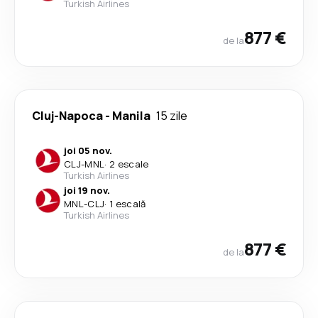
Turkish Airlines
877 €
de la
Cluj-Napoca
-
Manila
15 zile
joi 05 nov.
CLJ
-
MNL
·
2 escale
Turkish Airlines
joi 19 nov.
MNL
-
CLJ
·
1 escală
Turkish Airlines
877 €
de la