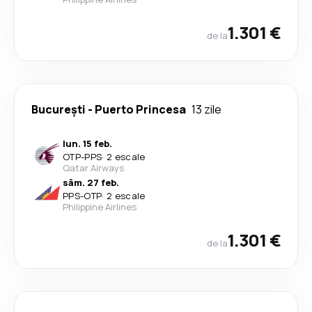
1.301 €
de la
București
-
Puerto Princesa
13 zile
lun. 15 feb.
OTP
-
PPS
·
2 escale
Qatar Airways
sâm. 27 feb.
PPS
-
OTP
·
2 escale
Philippine Airlines
1.301 €
de la