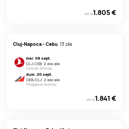
1.805 €
de la
Cluj-Napoca
-
Cebu
13 zile
mar. 08 sept.
CLJ
-
CEB
·
2 escale
Turkish Airlines
dum. 20 sept.
CEB
-
CLJ
·
2 escale
Philippine Airlines
1.841 €
de la