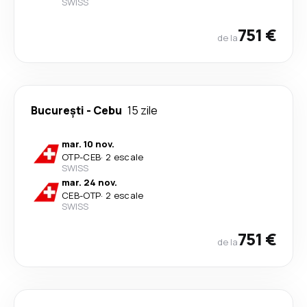
SWISS
751 €
de la
București
-
Cebu
15 zile
mar. 10 nov.
OTP
-
CEB
·
2 escale
SWISS
mar. 24 nov.
CEB
-
OTP
·
2 escale
SWISS
751 €
de la