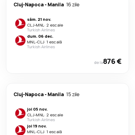
Cluj-Napoca
-
Manila
16 zile
sâm. 21 nov.
CLJ
-
MNL
·
2 escale
Turkish Airlines
dum. 06 dec.
MNL
-
CLJ
·
1 escală
Turkish Airlines
876 €
de la
Cluj-Napoca
-
Manila
15 zile
joi 05 nov.
CLJ
-
MNL
·
2 escale
Turkish Airlines
joi 19 nov.
MNL
-
CLJ
·
1 escală