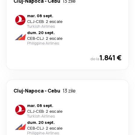
Cluj-Napoca
-
Cebu
13 zile
mar. 08 sept.
CLJ
-
CEB
·
2 escale
Turkish Airlines
dum. 20 sept.
CEB
-
CLJ
·
2 escale
Philippine Airlines
1.841 €
de la
Cluj-Napoca
-
Cebu
13 zile
mar. 08 sept.
CLJ
-
CEB
·
2 escale
Turkish Airlines
dum. 20 sept.
CEB
-
CLJ
·
2 escale
Philippine Airlines