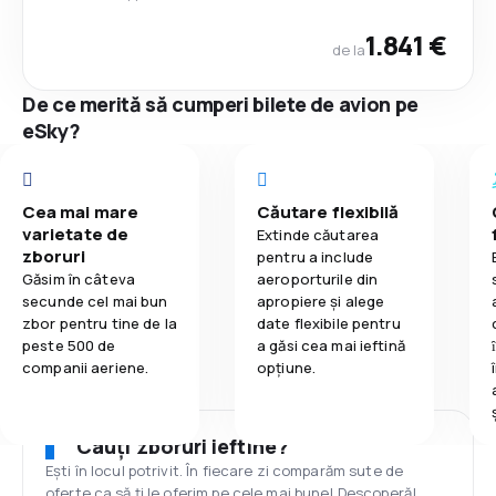
1.841 €
de la
De ce merită să cumperi bilete de avion pe
eSky?
Cea mai mare
Căutare flexibilă
varietate de
Extinde căutarea
zboruri
pentru a include
Găsim în câteva
aeroporturile din
secunde cel mai bun
apropiere și alege
zbor pentru tine de la
date flexibile pentru
peste 500 de
a găsi cea mai ieftină
companii aeriene.
opțiune.
Cauți zboruri ieftine?
Ești în locul potrivit. În fiecare zi comparăm sute de
oferte ca să ți le oferim pe cele mai bune! Descoperă!