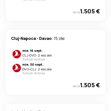
1.505 €
de la
Cluj-Napoca
-
Davao
15 zile
mie. 16 sept.
CLJ
-
DVO
·
2 escale
Turkish Airlines
mie. 30 sept.
DVO
-
CLJ
·
2 escale
Turkish Airlines
1.505 €
de la