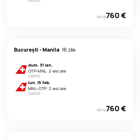
SWISS
760 €
de la
București
-
Manila
16 zile
dum. 31 ian.
OTP
-
MNL
·
2 escale
SWISS
lun. 15 feb.
MNL
-
OTP
·
2 escale
SWISS
760 €
de la