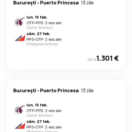
București
-
Puerto Princesa
13 zile
lun. 15 feb.
OTP
-
PPS
·
2 escale
Qatar Airways
sâm. 27 feb.
PPS
-
OTP
·
2 escale
Philippine Airlines
1.301 €
de la
București
-
Puerto Princesa
13 zile
lun. 15 feb.
OTP
-
PPS
·
2 escale
Qatar Airways
sâm. 27 feb.
PPS
-
OTP
·
2 escale
Philippine Airlines