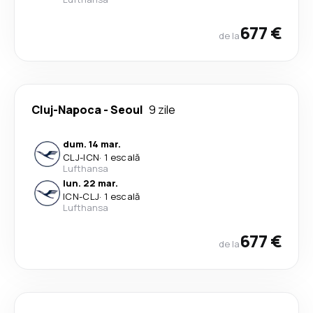
677 €
de la
Cluj-Napoca
-
Seoul
9 zile
dum. 14 mar.
CLJ
-
ICN
·
1 escală
Lufthansa
lun. 22 mar.
ICN
-
CLJ
·
1 escală
Lufthansa
677 €
de la