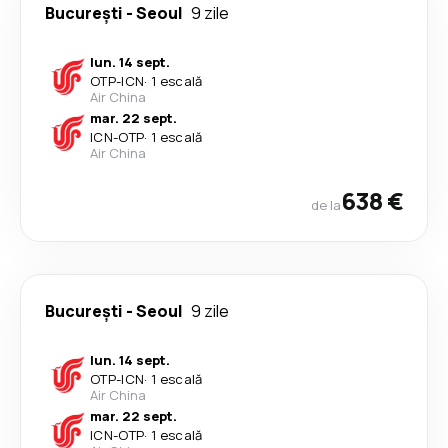
București
-
Seoul
9 zile
lun. 14 sept.
OTP
-
ICN
·
1 escală
Air China
mar. 22 sept.
ICN
-
OTP
·
1 escală
Air China
638 €
de la
București
-
Seoul
9 zile
lun. 14 sept.
OTP
-
ICN
·
1 escală
Air China
mar. 22 sept.
ICN
-
OTP
·
1 escală