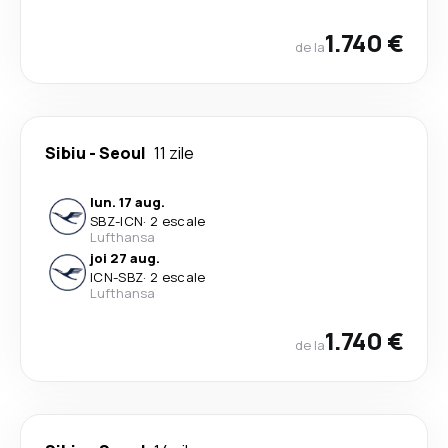
1.740 €
de la
Sibiu
-
Seoul
11 zile
lun. 17 aug.
SBZ
-
ICN
·
2 escale
Lufthansa
joi 27 aug.
ICN
-
SBZ
·
2 escale
Lufthansa
1.740 €
de la