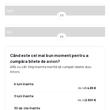
Iun.
??
Iul.
??
Când este cel mai bun moment pentru a
cumpăra bilete de avion?
Află cu cât timp înainte merită să cumperi bilete dus-
întors.
6 luni înainte
de la
1.426 €
3 luni înainte
de la
2.601 €
30 de zile înainte