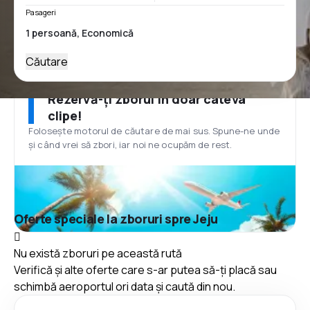
Pasageri
Căutare
Rezervă-ți zborul în doar câteva
clipe!
Folosește motorul de căutare de mai sus. Spune-ne unde
și când vrei să zbori, iar noi ne ocupăm de rest.
Oferte speciale la zboruri spre Jeju
Nu există zboruri pe această rută
Verifică și alte oferte care s-ar putea să-ți placă sau
schimbă aeroportul ori data și caută din nou.