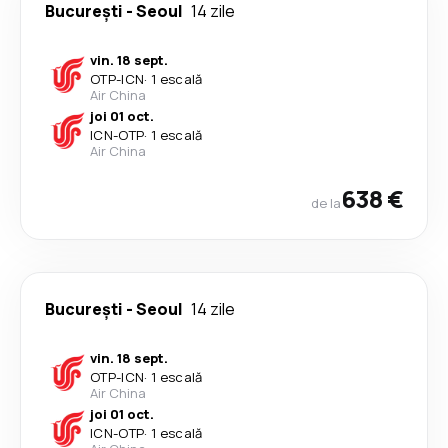
București
-
Seoul
14 zile
vin. 18 sept.
OTP
-
ICN
·
1 escală
Air China
joi 01 oct.
ICN
-
OTP
·
1 escală
Air China
638 €
de la
București
-
Seoul
14 zile
vin. 18 sept.
OTP
-
ICN
·
1 escală
Air China
joi 01 oct.
ICN
-
OTP
·
1 escală