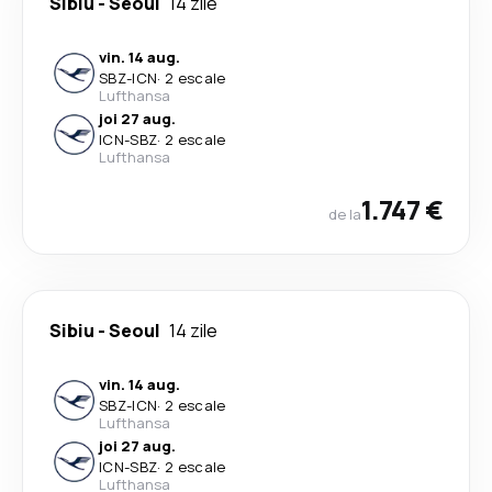
Sibiu
-
Seoul
14 zile
vin. 14 aug.
SBZ
-
ICN
·
2 escale
Lufthansa
joi 27 aug.
ICN
-
SBZ
·
2 escale
Lufthansa
1.747 €
de la
Sibiu
-
Seoul
14 zile
vin. 14 aug.
SBZ
-
ICN
·
2 escale
Lufthansa
joi 27 aug.
ICN
-
SBZ
·
2 escale
Lufthansa