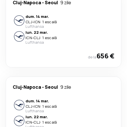
Cluj-Napoca
-
Seoul
9 zile
dum. 14 mar.
CLJ
-
ICN
·
1 escală
Lufthansa
lun. 22 mar.
ICN
-
CLJ
·
1 escală
Lufthansa
656 €
de la
Cluj-Napoca
-
Seoul
9 zile
dum. 14 mar.
CLJ
-
ICN
·
1 escală
Lufthansa
lun. 22 mar.
ICN
-
CLJ
·
1 escală
Lufthansa