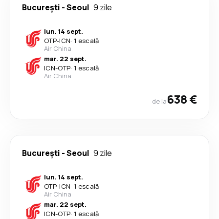
București
-
Seoul
9 zile
lun. 14 sept.
OTP
-
ICN
·
1 escală
Air China
mar. 22 sept.
ICN
-
OTP
·
1 escală
Air China
638 €
de la
București
-
Seoul
9 zile
lun. 14 sept.
OTP
-
ICN
·
1 escală
Air China
mar. 22 sept.
ICN
-
OTP
·
1 escală