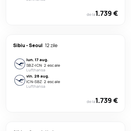
1.739 €
de la
Sibiu
-
Seoul
12 zile
lun. 17 aug.
SBZ
-
ICN
·
2 escale
Lufthansa
vin. 28 aug.
ICN
-
SBZ
·
2 escale
Lufthansa
1.739 €
de la