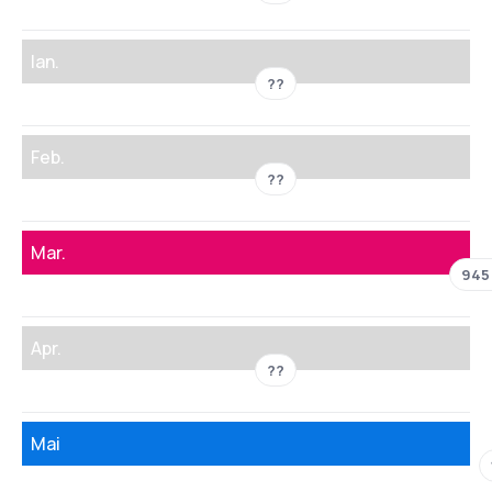
Ian.
??
Feb.
??
Mar.
945
Apr.
??
Mai