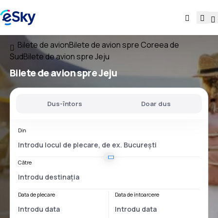
Bilete de avion
Bilete de avion spre Coreea de
Sud
Bilete de avion spre Jeju
Bilete de avion spre Jeju
Dus-întors
Doar dus
Din
Către
Data de plecare
Data de întoarcere