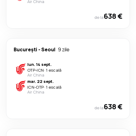
Air China
638 €
de la
București
-
Seoul
9 zile
lun. 14 sept.
OTP
-
ICN
·
1 escală
Air China
mar. 22 sept.
ICN
-
OTP
·
1 escală
Air China
638 €
de la