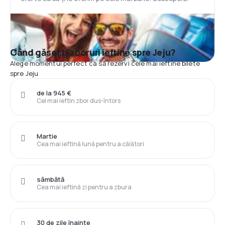
Când găsești zboruri ieftine spre Jeju?
Alege momentul perfect ca să rezervi cele mai ieftine bilete
spre Jeju
de la 945 €
Cel mai ieftin zbor dus-întors
Martie
Cea mai ieftină lună pentru a călători
sâmbătă
Cea mai ieftină zi pentru a zbura
30 de zile înainte