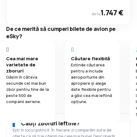
1.747 €
de la
De ce merită să cumperi bilete de avion pe
eSky?
Cea mai mare
Căutare flexibilă
varietate de
Extinde căutarea
zboruri
pentru a include
Găsim în câteva
aeroporturile din
secunde cel mai bun
apropiere și alege
zbor pentru tine de la
date flexibile pentru
peste 500 de
a găsi cea mai ieftină
companii aeriene.
opțiune.
Cauți zboruri ieftine?
Ești în locul potrivit. În fiecare zi comparăm sute de
oferte ca să ți le oferim pe cele mai bune! Descoperă!