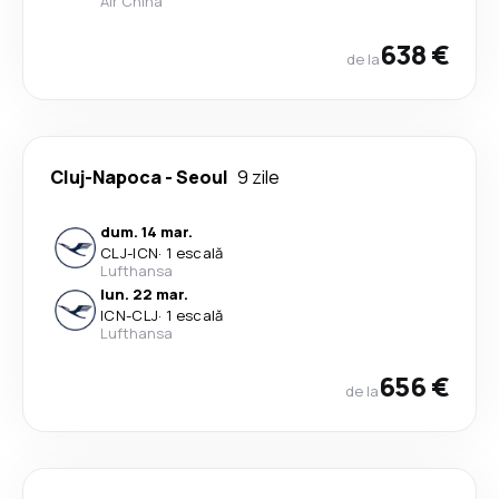
Air China
638 €
de la
Cluj-Napoca
-
Seoul
9 zile
dum. 14 mar.
CLJ
-
ICN
·
1 escală
Lufthansa
lun. 22 mar.
ICN
-
CLJ
·
1 escală
Lufthansa
656 €
de la