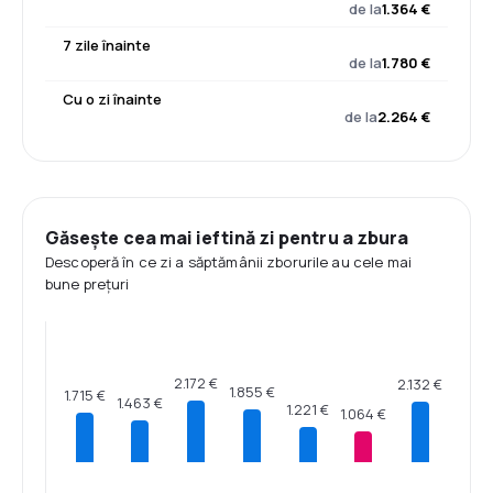
de la
1.364 €
7 zile înainte
de la
1.780 €
Cu o zi înainte
de la
2.264 €
Găsește cea mai ieftină zi pentru a zbura
Descoperă în ce zi a săptămânii zborurile au cele mai
bune prețuri
2.172 €
2.132 €
1.855 €
1.715 €
1.463 €
1.221 €
1.064 €