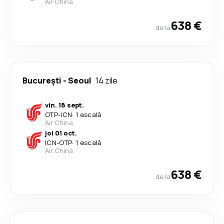
Air China
638 €
de la
București
-
Seoul
14 zile
vin. 18 sept.
OTP
-
ICN
·
1 escală
Air China
joi 01 oct.
ICN
-
OTP
·
1 escală
Air China
638 €
de la