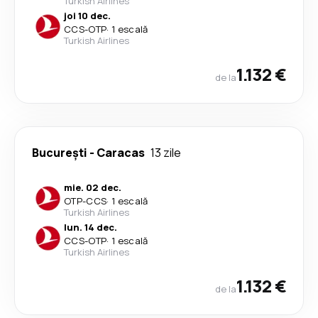
Turkish Airlines
joi 10 dec.
CCS
-
OTP
·
1 escală
Turkish Airlines
1.132 €
de la
București
-
Caracas
13 zile
mie. 02 dec.
OTP
-
CCS
·
1 escală
Turkish Airlines
lun. 14 dec.
CCS
-
OTP
·
1 escală
Turkish Airlines
1.132 €
de la