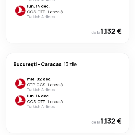
lun. 14 dec.
CCS
-
OTP
·
1 escală
Turkish Airlines
1.132 €
de la
București
-
Caracas
13 zile
mie. 02 dec.
OTP
-
CCS
·
1 escală
Turkish Airlines
lun. 14 dec.
CCS
-
OTP
·
1 escală
Turkish Airlines
1.132 €
de la