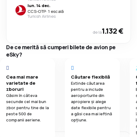
lun. 14 dec.
CCS
-
OTP
·
1 escală
Turkish Airlines
1.132 €
de la
De ce merită să cumperi bilete de avion pe
eSky?
Cea mai mare
Căutare flexibilă
varietate de
Extinde căutarea
zboruri
pentru a include
Găsim în câteva
aeroporturile din
secunde cel mai bun
apropiere și alege
zbor pentru tine de la
date flexibile pentru
peste 500 de
a găsi cea mai ieftină
companii aeriene.
opțiune.