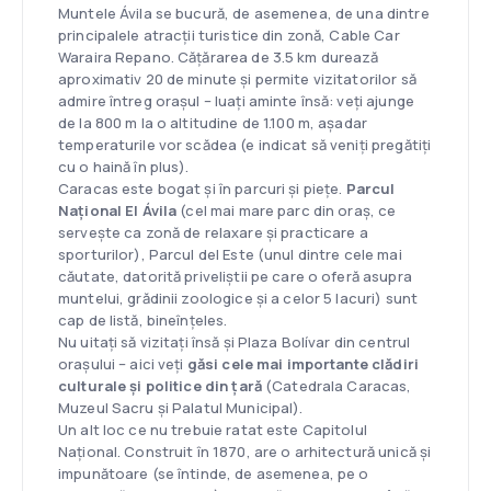
Muntele Ávila se bucură, de asemenea, de una dintre
principalele atracții turistice din zonă, Cable Car
Waraira Repano. Cățărarea de 3.5 km durează
aproximativ 20 de minute și permite vizitatorilor să
admire întreg orașul – luați aminte însă: veți ajunge
de la 800 m la o altitudine de 1.100 m, așadar
temperaturile vor scădea (e indicat să veniți pregătiți
cu o haină în plus).
Caracas este bogat și în parcuri și piețe.
Parcul
Național El Ávila
(cel mai mare parc din oraș, ce
servește ca zonă de relaxare și practicare a
sporturilor), Parcul del Este (unul dintre cele mai
căutate, datorită priveliștii pe care o oferă asupra
muntelui, grădinii zoologice și a celor 5 lacuri) sunt
cap de listă, bineînțeles.
Nu uitați să vizitați însă și Plaza Bolívar din centrul
orașului – aici veți
găsi cele mai importante clădiri
culturale și politice din țară
(Catedrala Caracas,
Muzeul Sacru și Palatul Municipal).
Un alt loc ce nu trebuie ratat este Capitolul
Național. Construit în 1870, are o arhitectură unică și
impunătoare (se întinde, de asemenea, pe o