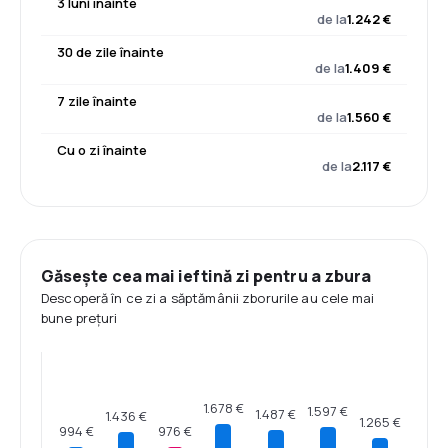
3 luni înainte
de la
1.242 €
30 de zile înainte
de la
1.409 €
7 zile înainte
de la
1.560 €
Cu o zi înainte
de la
2.117 €
Găsește cea mai ieftină zi pentru a zbura
Descoperă în ce zi a săptămânii zborurile au cele mai
bune prețuri
1.678 €
1.597 €
1.487 €
1.436 €
1.265 €
994 €
976 €