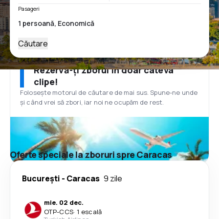
Pasageri
Căutare
Rezervă-ți zborul în doar câteva
clipe!
Folosește motorul de căutare de mai sus. Spune-ne unde
și când vrei să zbori, iar noi ne ocupăm de rest.
Oferte speciale la zboruri spre Caracas
București
-
Caracas
9 zile
mie. 02 dec.
OTP
-
CCS
·
1 escală