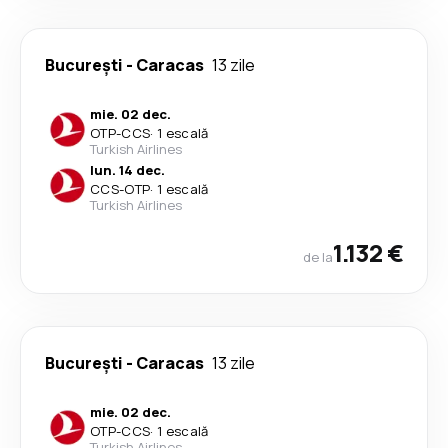
București
-
Caracas
13 zile
mie. 02 dec.
OTP
-
CCS
·
1 escală
Turkish Airlines
lun. 14 dec.
CCS
-
OTP
·
1 escală
Turkish Airlines
1.132 €
de la
București
-
Caracas
13 zile
mie. 02 dec.
OTP
-
CCS
·
1 escală
Turkish Airlines