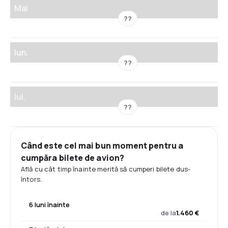
Mai
??
Iun.
??
Iul.
??
Când este cel mai bun moment pentru a
cumpăra bilete de avion?
Află cu cât timp înainte merită să cumperi bilete dus-
întors.
6 luni înainte
de la
1.460 €