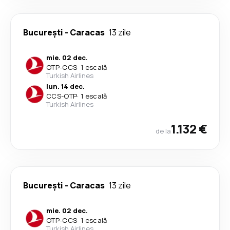
București
-
Caracas
13 zile
mie. 02 dec.
OTP
-
CCS
·
1 escală
Turkish Airlines
lun. 14 dec.
CCS
-
OTP
·
1 escală
Turkish Airlines
1.132 €
de la
București
-
Caracas
13 zile
mie. 02 dec.
OTP
-
CCS
·
1 escală
Turkish Airlines