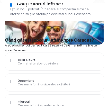
Cauți zboruri ieftine?
Ești în locul potrivit. În fiecare zi comparăm sute de
oferte ca să ți le oferim pe cele mai bune! Descoperă!
Când găsești zboruri ieftine spre Caracas?
Alege momentul perfect ca să rezervi cele mai ieftine bilete
spre Caracas
de la 1.132 €
Cel mai ieftin zbor dus-întors
Decembrie
Cea mai ieftină lună pentru a călători
miercuri
Cea mai ieftină zi pentru a zbura