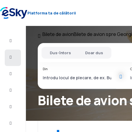
Platforma ta de călătorii
Bilete de avion
Bilete de avion spre Georg
Zbor+Hotel
Dus-întors
Doar dus
Bilete
de
avion
Din
C
Vacanţe
Vară
2026
Bilete de avion
Iarnă
2026/27
Last
minute