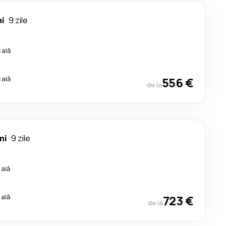
i
9 zile
cală
cală
556 €
de la
mi
9 zile
cală
cală
723 €
de la