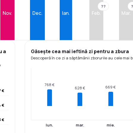
??
Nov.
Dec.
Ian.
Feb.
Mar.
u a
Găsește cea mai ieftină zi pentru a zbura
Descoperă în ce zi a săptămânii zborurile au cele mai b
e
768 €
669 €
628 €
 €
 €
 €
lun.
mar.
mie.