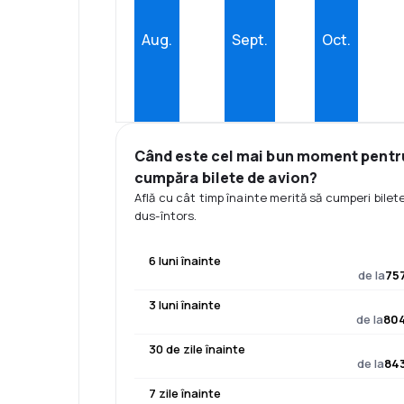
Aug.
Sept.
Oct.
Când este cel mai bun moment pentr
cumpăra bilete de avion?
Află cu cât timp înainte merită să cumperi bilet
dus-întors.
6 luni înainte
de la
757
3 luni înainte
de la
804
30 de zile înainte
de la
843
7 zile înainte