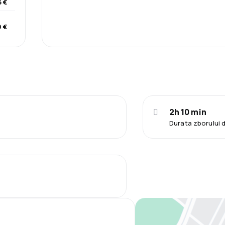
 €
 €
2h 10 min
Durata zborului 