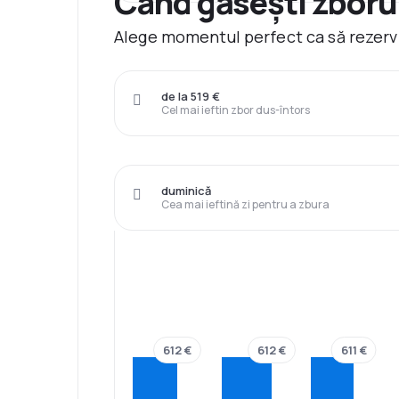
Când găsești zborur
Alege momentul perfect ca să rezervi
de la 519 €
Cel mai ieftin zbor dus-întors
duminică
Cea mai ieftină zi pentru a zbura
612 €
612 €
611 €