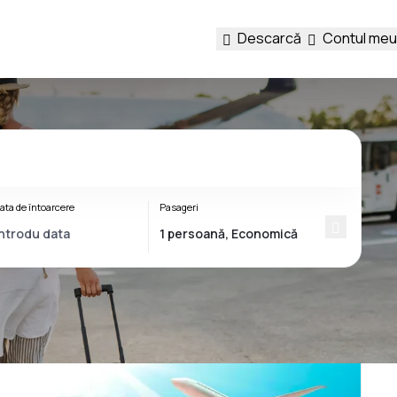
Descarcă
Contul meu
ata de întoarcere
Pasageri