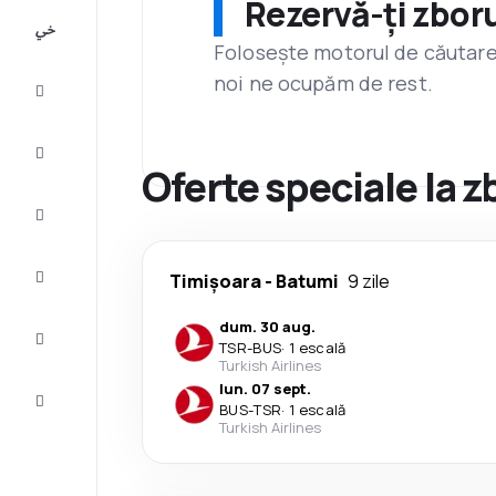
Rezervă-ți zboru
All-
inclusive
Folosește motorul de căutare 
noi ne ocupăm de rest.
City
Break
Cazare
Oferte speciale la 
Oferte
Finalizează
Timișoara
-
Batumi
9 zile
călătoria
dum. 30 aug.
Inspiraţie şi
TSR
-
BUS
·
1 escală
recomandări
Turkish Airlines
lun. 07 sept.
Servicii
BUS
-
TSR
·
1 escală
clienți
Turkish Airlines