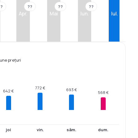
??
??
??
??
Apr.
Mai
Iun.
Iul.
une prețuri
772 €
693 €
642 €
568 €
joi
vin.
sâm.
dum.