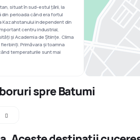
n, situat în sud-estul țării, la
ă din perioada când era fortul
ă a Kazahstanului independent din
important centru industrial,
sități și Academia de Științe. Clima
i fierbinți. Primăvara și toamna
 când temperaturile sunt mai
zboruri spre Batumi
. Aceste destinații cuceresc