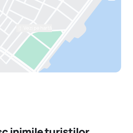
Vezi pe hartă
 inimile turiștilor