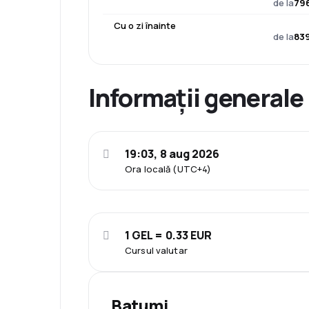
de la
796
Cu o zi înainte
de la
839
Informații generale
19:03, 8 aug 2026
Ora locală (UTC+4)
1 GEL = 0.33 EUR
Cursul valutar
Batumi