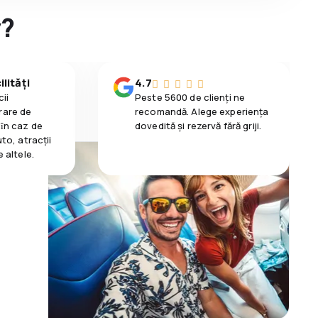
y?
lități
4.7
ii
Peste 5600 de clienți ne
rare de
recomandă. Alege experiența
 ȋn caz de
dovedită și rezervă fără griji.
uto, atracții
e altele.