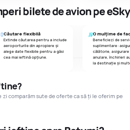
peri bilete de avion pe eSk
Căutare flexibilă
O mulțime de faci
Extinde căutarea pentru a include
Beneficiezi de servic
aeroporturile din apropiere și
suplimentare: asigu
alege date flexibile pentru a găsi
călătorie, asigurare
cea mai ieftină opțiune.
anulare, închirieri a
la destinaţie și mult
ftine?
are zi comparăm sute de oferte ca să ți le oferim pe