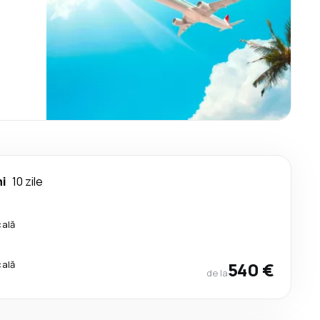
i
10 zile
cală
cală
540 €
de la