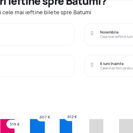
i ieftine spre Batumi?
 cele mai ieftine bilete spre Batumi
Noiembrie
Cea mai ieftină lun
6 luni înainte
Cele mai mici prețu
612 €
607 €
519 €