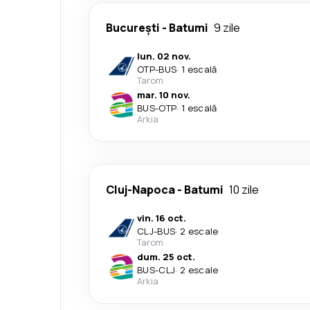
București
-
Batumi
9 zile
lun. 02 nov.
OTP
-
BUS
·
1 escală
Tarom
mar. 10 nov.
BUS
-
OTP
·
1 escală
Arkia
Cluj-Napoca
-
Batumi
10 zile
vin. 16 oct.
CLJ
-
BUS
·
2 escale
Tarom
dum. 25 oct.
BUS
-
CLJ
·
2 escale
Arkia