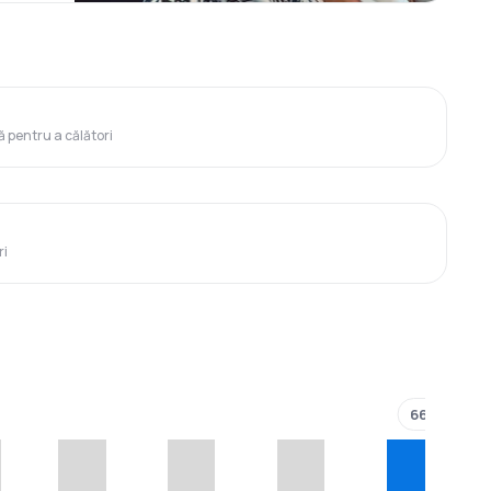
ă pentru a călători
ri
666 €