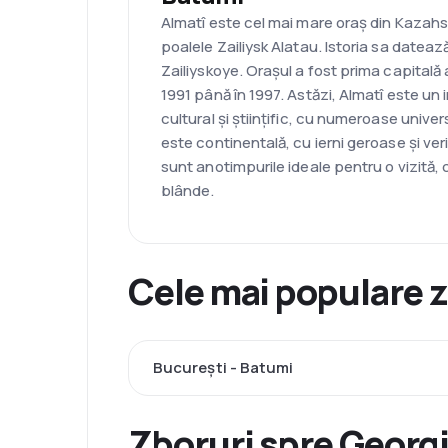
Almatî este cel mai mare oraș din Kazahsta
poalele Zailiysk Alatau. Istoria sa dateaz
Zailiyskoye. Orașul a fost prima capital
1991 până în 1997. Astăzi, Almatî este un 
cultural și științific, cu numeroase univer
este continentală, cu ierni geroase și ver
sunt anotimpurile ideale pentru o vizită,
blânde.
Cele mai populare 
București - Batumi
Zboruri spre Georgia