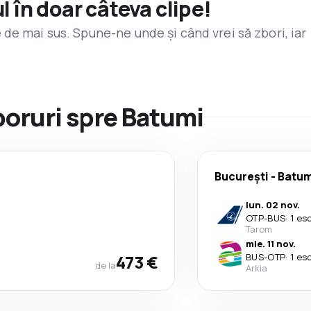
l în doar câteva clipe!
de mai sus. Spune-ne unde și când vrei să zbori, iar
zboruri spre Batumi
București
-
Batum
lun. 02 nov.
OTP
-
BUS
·
1 es
Tarom
mie. 11 nov.
473 €
BUS
-
OTP
·
1 es
de la
Arkia