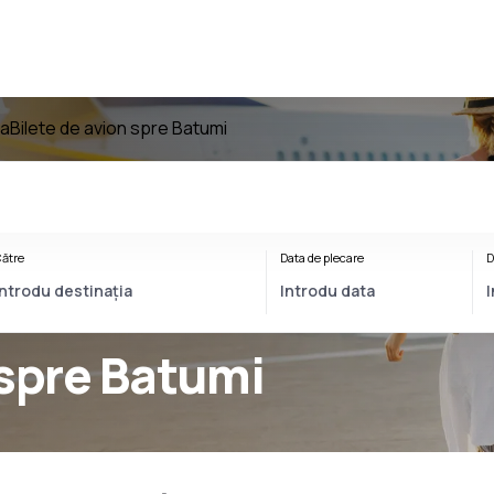
ia
Bilete de avion spre Batumi
ătre
Data de plecare
D
 spre Batumi