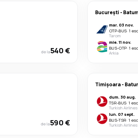
București
-
Batum
mar. 03 nov.
OTP
-
BUS
·
1 es
Tarom
mie. 11 nov.
540 €
BUS
-
OTP
·
1 es
de la
Arkia
Timișoara
-
Batu
dum. 30 aug.
TSR
-
BUS
·
1 es
Turkish Airlines
lun. 07 sept.
590 €
BUS
-
TSR
·
1 es
de la
Turkish Airlines