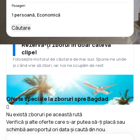
Pasageri
Căutare
Rezervă-ți zborul în doar câteva
clipe!
Folosește motorul de căutare de mai sus. Spune-ne unde
și când vrei să zbori, iar noi ne ocupăm de rest.
Oferte speciale la zboruri spre Bagdad
Nu există zboruri pe această rută
Verifică și alte oferte care s-ar putea să-ți placă sau
schimbă aeroportul ori data și caută din nou.