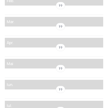
Feb.
??
Mar.
??
Apr.
??
Mai
??
Iun.
??
Iul.