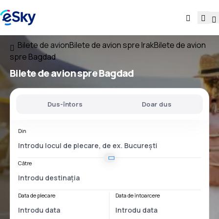
Bilete de avion
Bilete de avion spre Irak
Bilete de avion
spre Bagdad
Bilete de avion spre Bagdad
Dus-întors
Doar dus
Din
Către
Data de plecare
Data de întoarcere