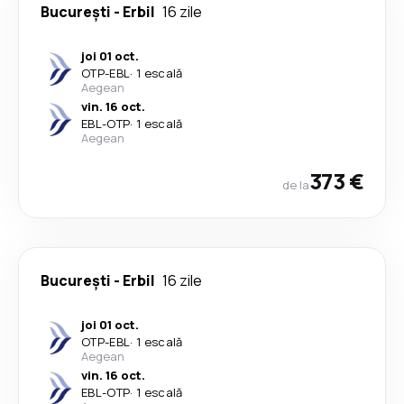
București
-
Erbil
16 zile
joi 01 oct.
OTP
-
EBL
·
1 escală
Aegean
vin. 16 oct.
EBL
-
OTP
·
1 escală
Aegean
373 €
de la
București
-
Erbil
16 zile
joi 01 oct.
OTP
-
EBL
·
1 escală
Aegean
vin. 16 oct.
EBL
-
OTP
·
1 escală