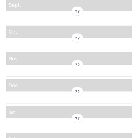
Sept.
??
Oct.
??
Nov.
??
Dec.
??
Ian.
??