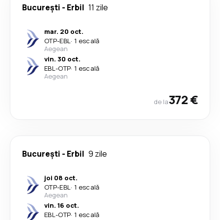
București
-
Erbil
11 zile
mar. 20 oct.
OTP
-
EBL
·
1 escală
Aegean
vin. 30 oct.
EBL
-
OTP
·
1 escală
Aegean
372 €
de la
București
-
Erbil
9 zile
joi 08 oct.
OTP
-
EBL
·
1 escală
Aegean
vin. 16 oct.
EBL
-
OTP
·
1 escală