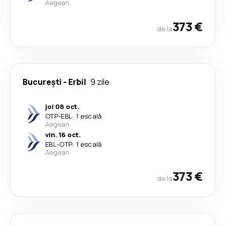
Aegean
373 €
de la
București
-
Erbil
9 zile
joi 08 oct.
OTP
-
EBL
·
1 escală
Aegean
vin. 16 oct.
EBL
-
OTP
·
1 escală
Aegean
373 €
de la