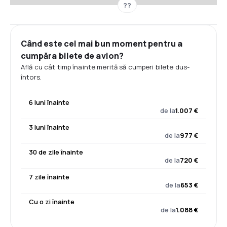
??
Când este cel mai bun moment pentru a
cumpăra bilete de avion?
Află cu cât timp înainte merită să cumperi bilete dus-
întors.
6 luni înainte
de la
1.007 €
3 luni înainte
de la
977 €
30 de zile înainte
de la
720 €
7 zile înainte
de la
653 €
Cu o zi înainte
de la
1.088 €