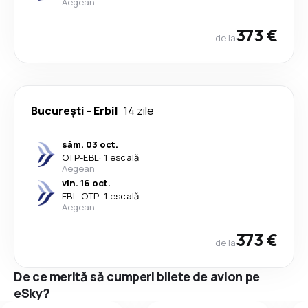
Aegean
373 €
de la
București
-
Erbil
14 zile
sâm. 03 oct.
OTP
-
EBL
·
1 escală
Aegean
vin. 16 oct.
EBL
-
OTP
·
1 escală
Aegean
373 €
de la
De ce merită să cumperi bilete de avion pe
eSky?