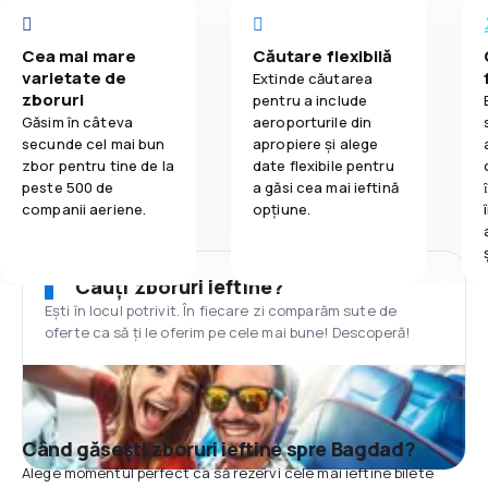
Cea mai mare
Căutare flexibilă
varietate de
Extinde căutarea
zboruri
pentru a include
Găsim în câteva
aeroporturile din
secunde cel mai bun
apropiere și alege
zbor pentru tine de la
date flexibile pentru
peste 500 de
a găsi cea mai ieftină
companii aeriene.
opțiune.
Cauți zboruri ieftine?
Ești în locul potrivit. În fiecare zi comparăm sute de
oferte ca să ți le oferim pe cele mai bune! Descoperă!
Când găsești zboruri ieftine spre Bagdad?
Alege momentul perfect ca să rezervi cele mai ieftine bilete