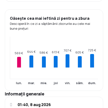
Găsește cea mai ieftină zi pentru a zbura
Descoperă în ce zi a săptămânii zborurile au cele mai
bune prețuri
725 €
707 €
644 €
613 €
605 €
586 €
569 €
lun.
mar.
mie.
joi
vin.
sâm.
dum.
Informații generale
01:40, 8 aug 2026