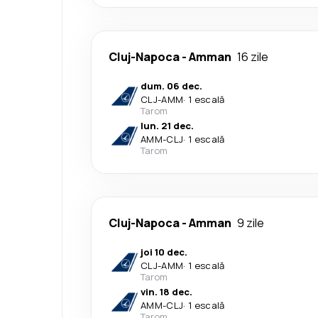
Cluj-Napoca
-
Amman
16 zile
dum. 06 dec.
CLJ
-
AMM
·
1 escală
Tarom
lun. 21 dec.
AMM
-
CLJ
·
1 escală
Tarom
Cluj-Napoca
-
Amman
9 zile
joi 10 dec.
CLJ
-
AMM
·
1 escală
Tarom
vin. 18 dec.
AMM
-
CLJ
·
1 escală
Tarom