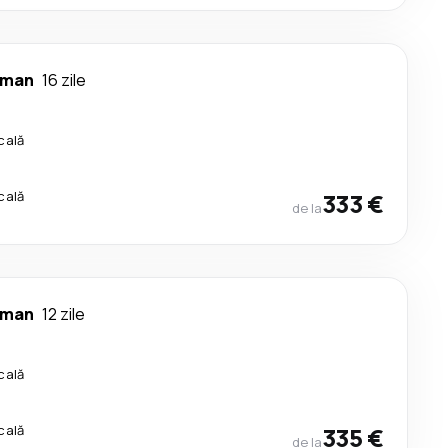
man
16 zile
cală
cală
333 €
de la
man
12 zile
cală
cală
335 €
de la