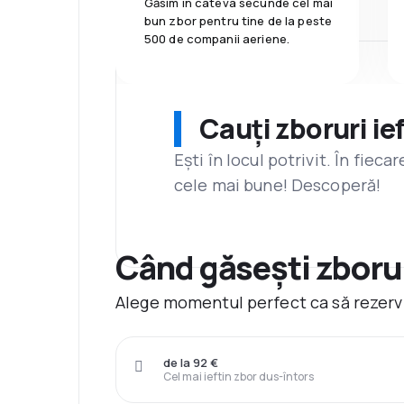
Găsim în câteva secunde cel mai
bun zbor pentru tine de la peste
500 de companii aeriene.
Cauți zboruri ie
Ești în locul potrivit. În fiec
cele mai bune! Descoperă!
Când găsești zboru
Alege momentul perfect ca să rezerv
de la 92 €
Cel mai ieftin zbor dus-întors