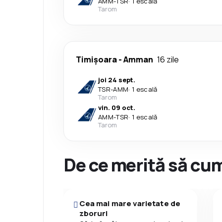
AMM
-
TSR
·
1 escală
Tarom
Timișoara
-
Amman
16 zile
joi 24 sept.
TSR
-
AMM
·
1 escală
Tarom
vin. 09 oct.
AMM
-
TSR
·
1 escală
Tarom
De ce merită să cum
Cea mai mare varietate de
zboruri