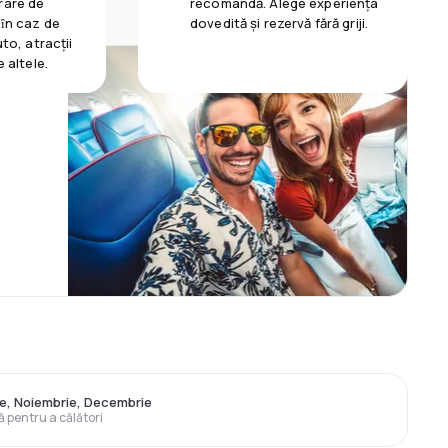
rare de
recomandă. Alege experiența
 ȋn caz de
dovedită și rezervă fără griji.
uto, atracții
e altele.
ie, Noiembrie, Decembrie
ă pentru a călători