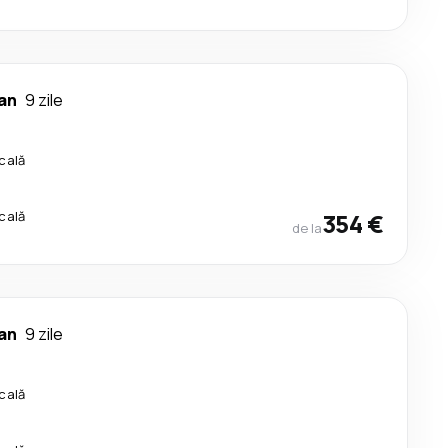
an
9 zile
cală
cală
354 €
de la
an
9 zile
cală