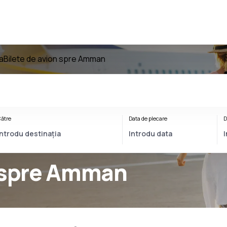
a
Bilete de avion spre Amman
ătre
Data de plecare
D
n spre Amman