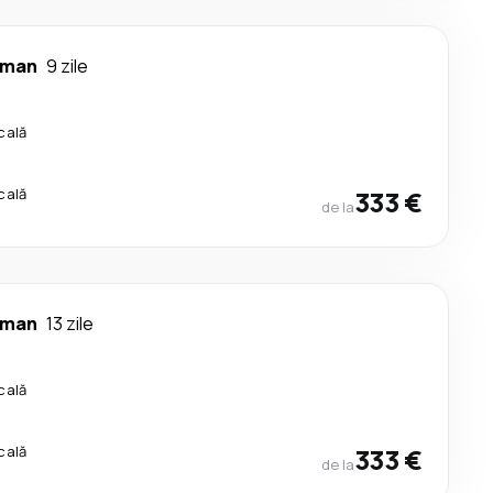
man
9 zile
cală
cală
333 €
de la
man
13 zile
cală
cală
333 €
de la