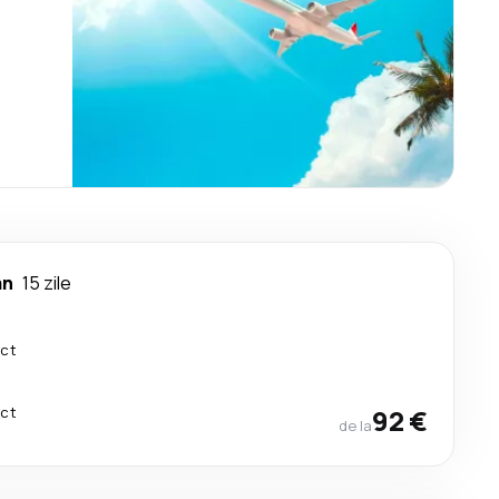
n
15 zile
ect
ect
92 €
de la