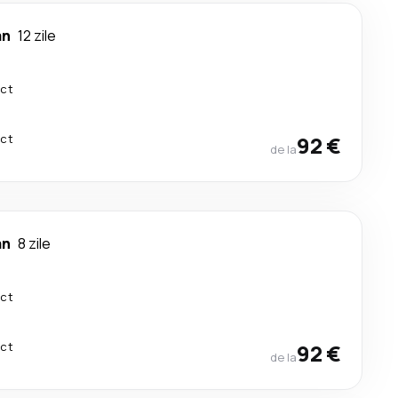
n
12 zile
ect
ect
92 €
de la
n
8 zile
ect
ect
92 €
de la