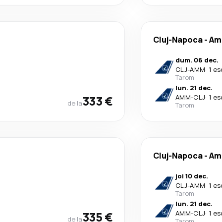
Cluj-Napoca
-
Am
dum. 06 dec.
CLJ
-
AMM
·
1 es
Tarom
lun. 21 dec.
333 €
AMM
-
CLJ
·
1 es
de la
Tarom
Cluj-Napoca
-
Am
joi 10 dec.
CLJ
-
AMM
·
1 es
Tarom
lun. 21 dec.
335 €
AMM
-
CLJ
·
1 es
de la
Tarom