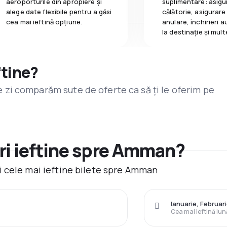
aeroporturile din apropiere și
suplimentare: asigu
alege date flexibile pentru a găsi
călătorie, asigurare
cea mai ieftină opțiune.
anulare, închirieri a
la destinaţie și mult
ftine?
are zi comparăm sute de oferte ca să ți le oferim pe
ri ieftine spre Amman?
i cele mai ieftine bilete spre Amman
Ianuarie, Februar
Cea mai ieftină lun