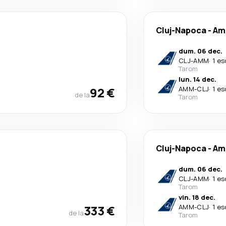
Cluj-Napoca
-
Am
dum. 06 dec.
CLJ
-
AMM
·
1 es
Tarom
lun. 14 dec.
92 €
AMM
-
CLJ
·
1 es
de la
Tarom
Cluj-Napoca
-
Am
dum. 06 dec.
CLJ
-
AMM
·
1 es
Tarom
vin. 18 dec.
333 €
AMM
-
CLJ
·
1 es
de la
Tarom