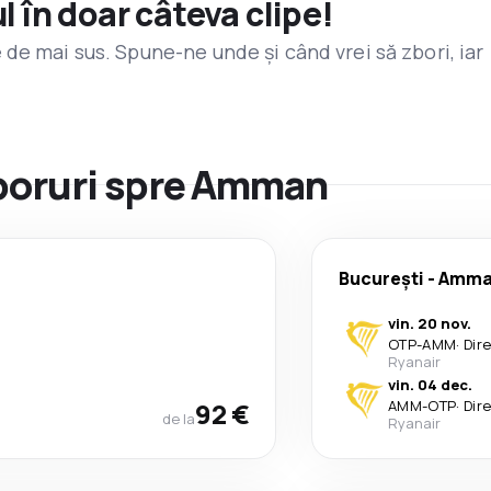
l în doar câteva clipe!
de mai sus. Spune-ne unde și când vrei să zbori, iar
zboruri spre Amman
București
-
Amma
vin. 20 nov.
OTP
-
AMM
·
Dir
Ryanair
vin. 04 dec.
92 €
AMM
-
OTP
·
Dir
de la
Ryanair