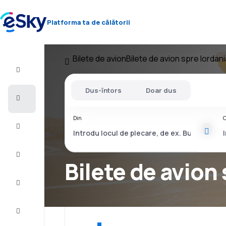
Platforma ta de călătorii
Bilete de avion
Bilete de avion spre Iordani
Zbor+Hotel
Dus-întors
Doar dus
Bilete
de
avion
Din
C
Vacanţe
Vară
2026
Bilete de avio
Iarnă
2026/27
Last
minute