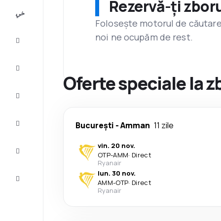
Rezervă-ți zboru
All-
inclusive
Folosește motorul de căutare 
noi ne ocupăm de rest.
City
Break
Cazare
Oferte speciale la 
Oferte
Finalizează
București
-
Amman
11 zile
călătoria
vin. 20 nov.
Inspiraţie şi
OTP
-
AMM
·
Direct
recomandări
Ryanair
lun. 30 nov.
Servicii
AMM
-
OTP
·
Direct
clienți
Ryanair