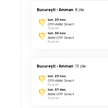
București
-
Amman
8 zile
lun. 23 nov.
OTP
-
AMM
·
Direct
Ryanair
lun. 30 nov.
AMM
-
OTP
·
Direct
Ryanair
București
-
Amman
15 zile
lun. 23 nov.
OTP
-
AMM
·
Direct
Ryanair
lun. 07 dec.
AMM
-
OTP
·
Direct
Ryanair