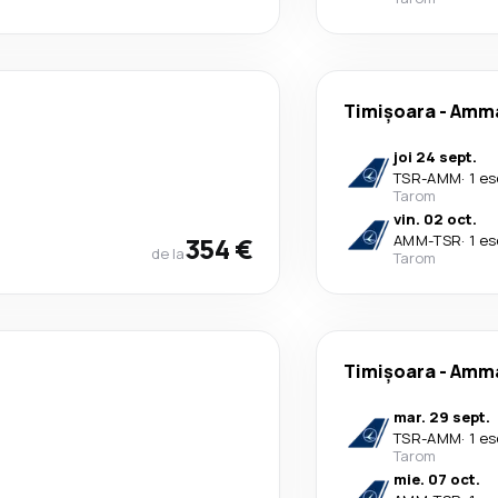
Timișoara
-
Amm
joi 24 sept.
TSR
-
AMM
·
1 es
Tarom
vin. 02 oct.
354 €
AMM
-
TSR
·
1 es
de la
Tarom
Timișoara
-
Amm
mar. 29 sept.
TSR
-
AMM
·
1 es
Tarom
mie. 07 oct.