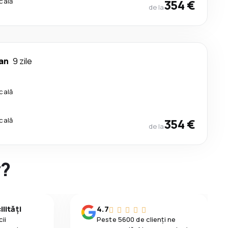
cală
354 €
de la
an
9 zile
cală
cală
354 €
de la
y?
lități
4.7
ii
Peste 5600 de clienți ne