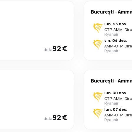
București
-
Amma
lun. 23 nov.
OTP
-
AMM
·
Dir
Ryanair
vin. 04 dec.
92 €
AMM
-
OTP
·
Dir
de la
Ryanair
București
-
Amma
lun. 30 nov.
OTP
-
AMM
·
Dir
Ryanair
lun. 07 dec.
92 €
AMM
-
OTP
·
Dir
de la
Ryanair