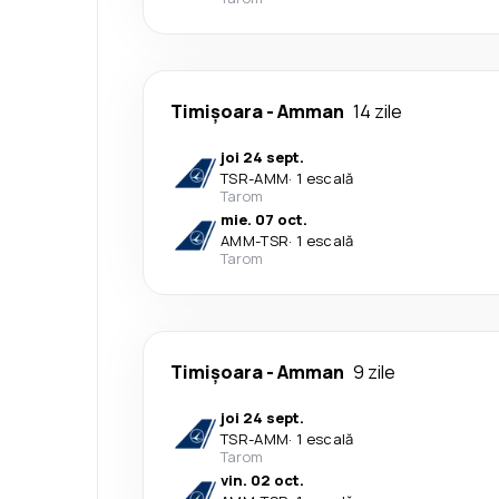
Timișoara
-
Amman
14 zile
joi 24 sept.
TSR
-
AMM
·
1 escală
Tarom
mie. 07 oct.
AMM
-
TSR
·
1 escală
Tarom
Timișoara
-
Amman
9 zile
joi 24 sept.
TSR
-
AMM
·
1 escală
Tarom
vin. 02 oct.