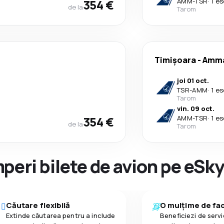
354 €
AMM
-
TSR
·
1 es
de la
Tarom
Timișoara
-
Amm
joi 01 oct.
TSR
-
AMM
·
1 es
Tarom
vin. 09 oct.
354 €
AMM
-
TSR
·
1 es
de la
Tarom
peri bilete de avion pe eSk
Căutare flexibilă
O mulțime de faci
Extinde căutarea pentru a include
Beneficiezi de servic