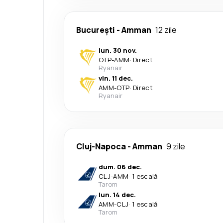
București
-
Amman
12 zile
lun. 30 nov.
OTP
-
AMM
·
Direct
Ryanair
vin. 11 dec.
AMM
-
OTP
·
Direct
Ryanair
Cluj-Napoca
-
Amman
9 zile
dum. 06 dec.
CLJ
-
AMM
·
1 escală
Tarom
lun. 14 dec.
AMM
-
CLJ
·
1 escală
Tarom