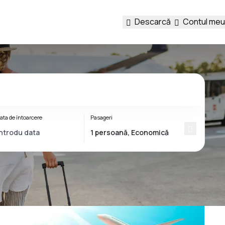
Descarcă
Contul meu
ata de întoarcere
Pasageri