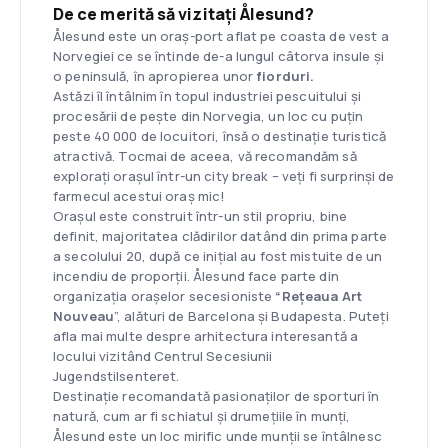
De ce merită să vizitați Ålesund?
Ålesund este un oraș-port aflat pe coasta de vest a
Norvegiei ce se întinde de-a lungul câtorva insule și
o peninsulă, în apropierea unor
fiorduri.
Astăzi îl întâlnim în topul industriei pescuitului și
procesării de pește din Norvegia, un loc cu puțin
peste 40 000 de locuitori, însă o destinație turistică
atractivă. Tocmai de aceea, vă recomandăm să
explorați orașul într-un city break – veți fi surprinși de
farmecul acestui oraș mic!
Orașul este construit într-un stil propriu, bine
definit, majoritatea clădirilor datând din prima parte
a secolului 20, după ce inițial au fost mistuite de un
incendiu de proporții. Ålesund face parte din
organizația orașelor secesioniste
“Rețeaua Art
Nouveau
”, alături de Barcelona și Budapesta. Puteți
afla mai multe despre arhitectura interesantă a
locului vizitând Centrul Secesiunii
Jugendstilsenteret.
Destinație recomandată pasionaților de sporturi în
natură, cum ar fi schiatul și drumețiile în munți,
Ålesund este un loc mirific unde munții se întâlnesc