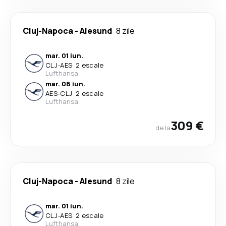
Cluj-Napoca
-
Alesund
8 zile
mar. 01 iun.
CLJ
-
AES
·
2 escale
Lufthansa
mar. 08 iun.
AES
-
CLJ
·
2 escale
Lufthansa
309 €
de la
Cluj-Napoca
-
Alesund
8 zile
mar. 01 iun.
CLJ
-
AES
·
2 escale
Lufthansa