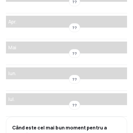
??
Apr.
??
Mai
??
Iun.
??
Iul.
??
Când este cel mai bun moment pentru a