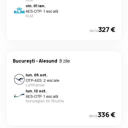
vin. 01 ian.
AES
-
OTP
·
1 escală
KLM
327 €
de la
București
-
Alesund
8 zile
lun. 05 oct.
OTP
-
AES
·
2 escale
Lufthansa
lun. 12 oct.
AES
-
OTP
·
1 escală
Norwegian Air Shuttle
336 €
de la