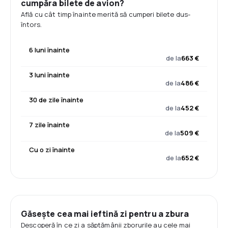
cumpăra bilete de avion?
Află cu cât timp înainte merită să cumperi bilete dus-
întors.
6 luni înainte
de la
663 €
3 luni înainte
de la
486 €
30 de zile înainte
de la
452 €
7 zile înainte
de la
509 €
Cu o zi înainte
de la
652 €
Găsește cea mai ieftină zi pentru a zbura
Descoperă în ce zi a săptămânii zborurile au cele mai