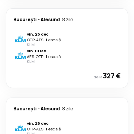
București
-
Alesund
8 zile
vin. 25 dec.
OTP
-
AES
·
1 escală
KLM
vin. 01 ian.
AES
-
OTP
·
1 escală
KLM
327 €
de la
București
-
Alesund
8 zile
vin. 25 dec.
OTP
-
AES
·
1 escală
KLM