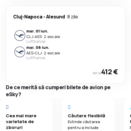
Cluj-Napoca
-
Alesund
8 zile
mar. 01 iun.
CLJ
-
AES
·
2 escale
Lufthansa
mar. 08 iun.
AES
-
CLJ
·
2 escale
Lufthansa
412 €
de la
De ce merită să cumperi bilete de avion pe
eSky?
Cea mai mare
Căutare flexibilă
varietate de
Extinde căutarea
zboruri
pentru a include