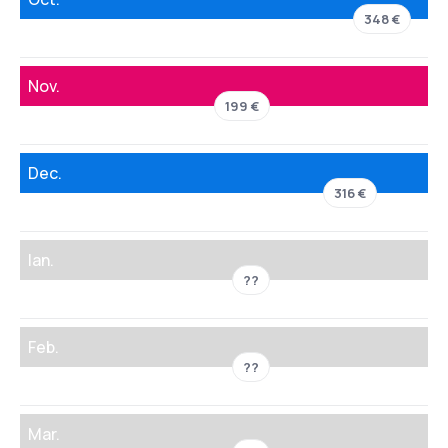
348 €
Nov.
199 €
Dec.
316 €
Ian.
??
Feb.
??
Mar.