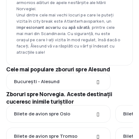
armonios alături de apele nesfârșite ale Mării
Norvegiei.
Unul dintre cele mai vechi locuri pe care le puteți
vizita în city break este Atlanterhavsparken, un
impresionant acvariu cu apă sărată
, printre cele
mai mari din Scandinavia. Cu siguranță, nu este
orașul pe care l-ați vizita în mod regulat, însă dacă o
faceți, Ålesund vă va răsplăti cu vârf și îndesat cu
atracțiile sale!
Cele mai populare zboruri spre Alesund
București - Alesund
Zboruri spre Norvegia. Aceste destinații
cuceresc inimile turiștilor
Bilete de avion spre Oslo
Bilete
Bilete de avion spre Tromso
Bilete