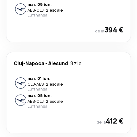
mar. 08 iun.
AES
-
CLJ
·
2 escale
Lufthansa
394 €
de la
Cluj-Napoca
-
Alesund
8 zile
mar. 01 iun.
CLJ
-
AES
·
2 escale
Lufthansa
mar. 08 iun.
AES
-
CLJ
·
2 escale
Lufthansa
412 €
de la