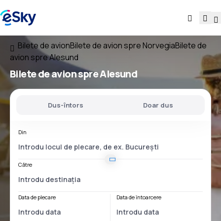
Bilete de avion
Bilete de avion spre Norvegia
Bilete de
avion spre Alesund
Bilete de avion spre Alesund
Dus-întors
Doar dus
Din
Către
Data de plecare
Data de întoarcere