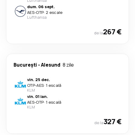
Lufthansa
dum. 06 sept.
AES
-
OTP
·
2 escale
Lufthansa
267 €
de la
București
-
Alesund
8 zile
vin. 25 dec.
OTP
-
AES
·
1 escală
KLM
vin. 01 ian.
AES
-
OTP
·
1 escală
KLM
327 €
de la