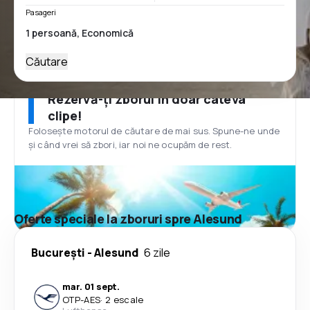
Pasageri
Căutare
Rezervă-ți zborul în doar câteva
clipe!
Folosește motorul de căutare de mai sus. Spune-ne unde
și când vrei să zbori, iar noi ne ocupăm de rest.
Oferte speciale la zboruri spre Alesund
București
-
Alesund
6 zile
mar. 01 sept.
OTP
-
AES
·
2 escale