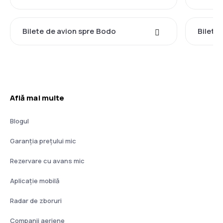
Bilete de avion spre Bodo
Bilete 
Află mai multe
Blogul
Garanția prețului mic
Rezervare cu avans mic
Aplicație mobilă
Radar de zboruri
Companii aeriene