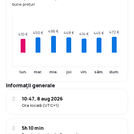
bune prețuri
496 €
472 €
450 €
448 €
445 €
414 €
410 €
lun.
mar.
mie.
joi
vin.
sâm.
dum.
Informații generale
10:47, 8 aug 2026
Ora locală (UTC+1)
5h 10 min