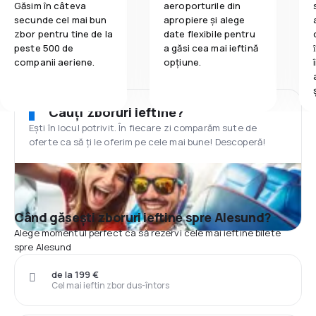
Găsim în câteva
aeroporturile din
secunde cel mai bun
apropiere și alege
zbor pentru tine de la
date flexibile pentru
peste 500 de
a găsi cea mai ieftină
companii aeriene.
opțiune.
Cauți zboruri ieftine?
Ești în locul potrivit. În fiecare zi comparăm sute de
oferte ca să ți le oferim pe cele mai bune! Descoperă!
Când găsești zboruri ieftine spre Alesund?
Alege momentul perfect ca să rezervi cele mai ieftine bilete
spre Alesund
de la 199 €
Cel mai ieftin zbor dus-întors