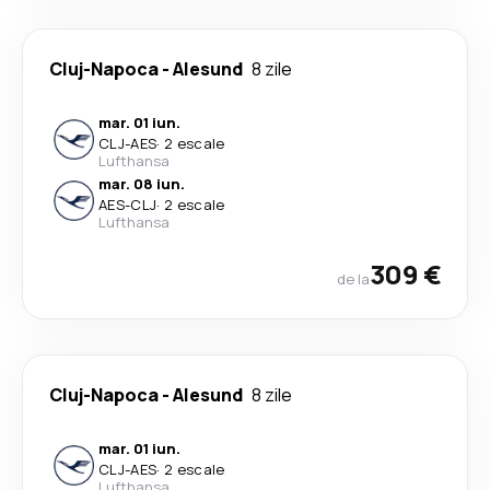
Cluj-Napoca
-
Alesund
8 zile
mar. 01 iun.
CLJ
-
AES
·
2 escale
Lufthansa
mar. 08 iun.
AES
-
CLJ
·
2 escale
Lufthansa
309 €
de la
Cluj-Napoca
-
Alesund
8 zile
mar. 01 iun.
CLJ
-
AES
·
2 escale
Lufthansa