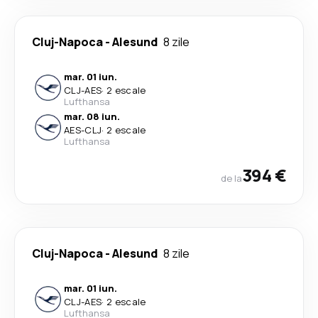
Cluj-Napoca
-
Alesund
8 zile
mar. 01 iun.
CLJ
-
AES
·
2 escale
Lufthansa
mar. 08 iun.
AES
-
CLJ
·
2 escale
Lufthansa
394 €
de la
Cluj-Napoca
-
Alesund
8 zile
mar. 01 iun.
CLJ
-
AES
·
2 escale
Lufthansa