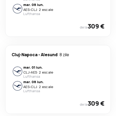
mar. 08 iun.
AES
-
CLJ
·
2 escale
Lufthansa
309 €
de la
Cluj-Napoca
-
Alesund
8 zile
mar. 01 iun.
CLJ
-
AES
·
2 escale
Lufthansa
mar. 08 iun.
AES
-
CLJ
·
2 escale
Lufthansa
309 €
de la