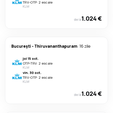
TRV
-
OTP
·
2 escale
KLM
1.024 €
de la
București
-
Thiruvananthapuram
16 zile
joi 15 oct.
OTP
-
TRV
·
2 escale
KLM
vin. 30 oct.
TRV
-
OTP
·
2 escale
KLM
1.024 €
de la