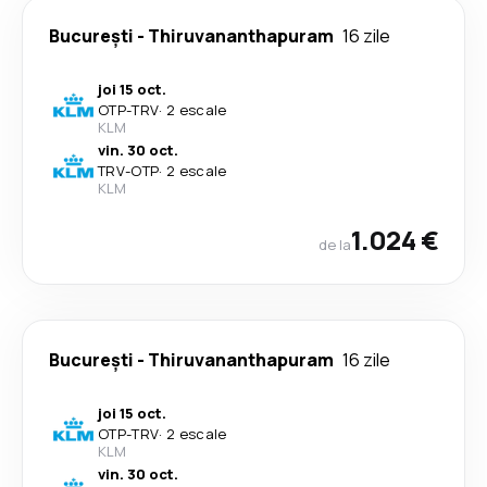
București
-
Thiruvananthapuram
16 zile
joi 15 oct.
OTP
-
TRV
·
2 escale
KLM
vin. 30 oct.
TRV
-
OTP
·
2 escale
KLM
1.024 €
de la
București
-
Thiruvananthapuram
16 zile
joi 15 oct.
OTP
-
TRV
·
2 escale
KLM
vin. 30 oct.