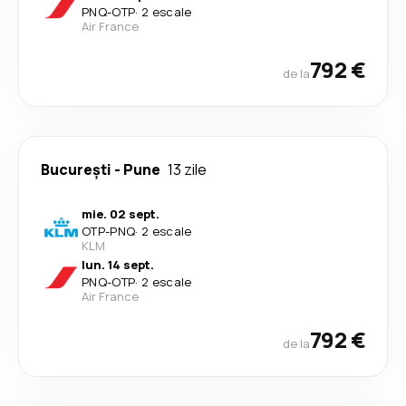
PNQ
-
OTP
·
2 escale
Air France
792 €
de la
București
-
Pune
13 zile
mie. 02 sept.
OTP
-
PNQ
·
2 escale
KLM
lun. 14 sept.
PNQ
-
OTP
·
2 escale
Air France
792 €
de la