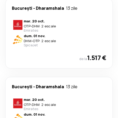
București
-
Dharamshala
13 zile
mar. 20 oct.
OTP
-
DHM
·
2 escale
Emirates
dum. 01 nov.
DHM
-
OTP
·
2 escale
SpiceJet
1.517 €
de la
București
-
Dharamshala
13 zile
mar. 20 oct.
OTP
-
DHM
·
2 escale
Emirates
dum. 01 nov.