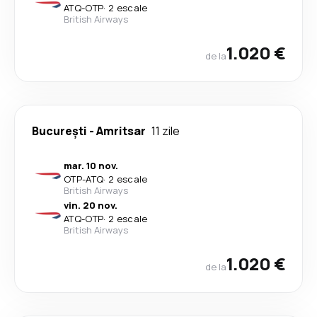
ATQ
-
OTP
·
2 escale
British Airways
1.020 €
de la
București
-
Amritsar
11 zile
mar. 10 nov.
OTP
-
ATQ
·
2 escale
British Airways
vin. 20 nov.
ATQ
-
OTP
·
2 escale
British Airways
1.020 €
de la