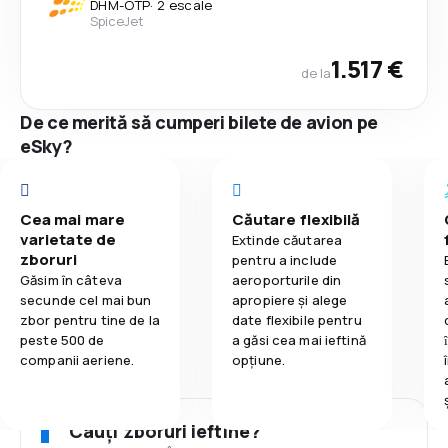
DHM
-
OTP
·
2 escale
SpiceJet
1.517 €
de la
De ce merită să cumperi bilete de avion pe
eSky?
Cea mai mare
Căutare flexibilă
varietate de
Extinde căutarea
zboruri
pentru a include
Găsim în câteva
aeroporturile din
secunde cel mai bun
apropiere și alege
zbor pentru tine de la
date flexibile pentru
peste 500 de
a găsi cea mai ieftină
companii aeriene.
opțiune.
Cauți zboruri ieftine?