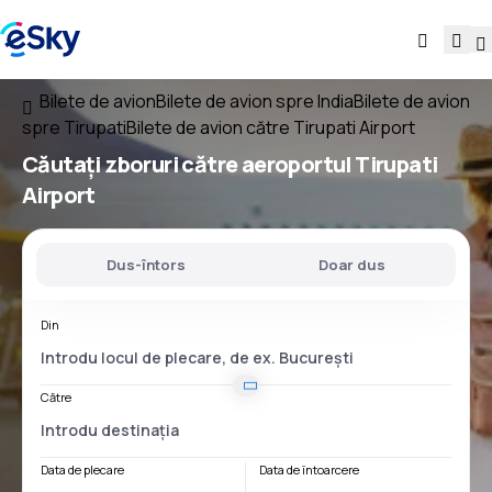
Bilete de avion
Bilete de avion spre India
Bilete de avion
spre Tirupati
Bilete de avion către Tirupati Airport
Căutați
zboruri
către
aeroportul
Tirupati
Airport
Dus-întors
Doar dus
Din
Către
Data de plecare
Data de întoarcere