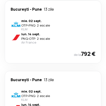
București
-
Pune
13 zile
mie. 02 sept.
OTP
-
PNQ
·
2 escale
KLM
lun. 14 sept.
PNQ
-
OTP
·
2 escale
Air France
792 €
de la
București
-
Pune
13 zile
mie. 02 sept.
OTP
-
PNQ
·
2 escale
KLM
lun. 14 sept.