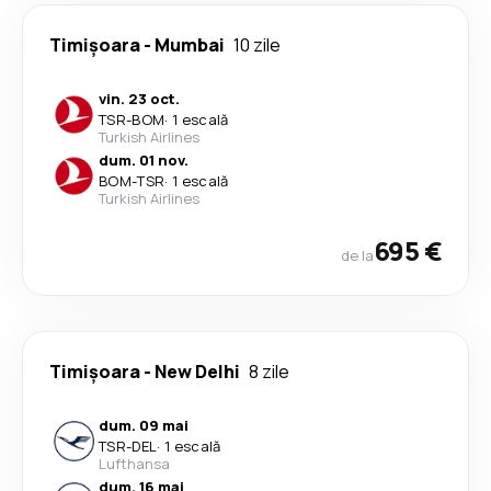
Timișoara
-
Mumbai
10 zile
vin. 23 oct.
TSR
-
BOM
·
1 escală
Turkish Airlines
dum. 01 nov.
BOM
-
TSR
·
1 escală
Turkish Airlines
695 €
de la
Timișoara
-
New Delhi
8 zile
dum. 09 mai
TSR
-
DEL
·
1 escală
Lufthansa
dum. 16 mai