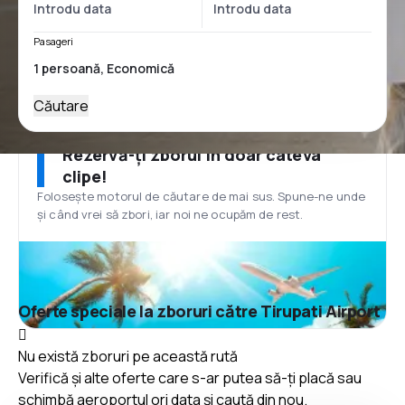
Pasageri
Căutare
Rezervă-ți zborul în doar câteva
clipe!
Folosește motorul de căutare de mai sus. Spune-ne unde
și când vrei să zbori, iar noi ne ocupăm de rest.
Oferte speciale la zboruri către Tirupati Airport
Nu există zboruri pe această rută
Verifică și alte oferte care s-ar putea să-ți placă sau
schimbă aeroportul ori data și caută din nou.