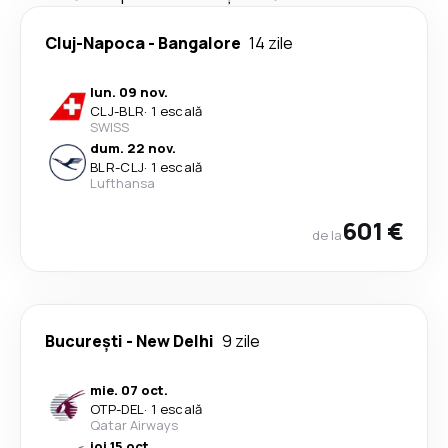
Cluj-Napoca
-
Bangalore
14 zile
lun. 09 nov.
CLJ
-
BLR
·
1 escală
SWISS
dum. 22 nov.
BLR
-
CLJ
·
1 escală
Lufthansa
601 €
de la
București
-
New Delhi
9 zile
mie. 07 oct.
OTP
-
DEL
·
1 escală
Qatar Airways
joi 15 oct.