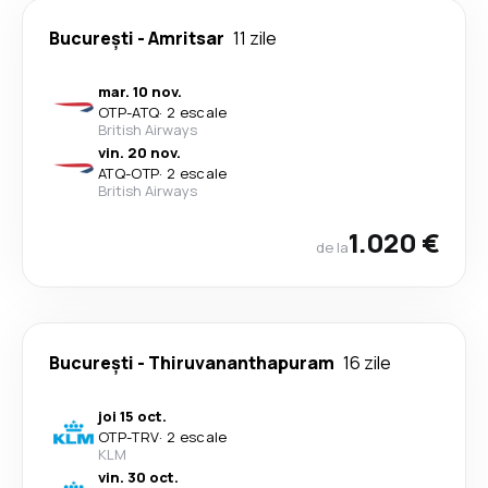
București
-
Amritsar
11 zile
mar. 10 nov.
OTP
-
ATQ
·
2 escale
British Airways
vin. 20 nov.
ATQ
-
OTP
·
2 escale
British Airways
1.020 €
de la
București
-
Thiruvananthapuram
16 zile
joi 15 oct.
OTP
-
TRV
·
2 escale
KLM
vin. 30 oct.