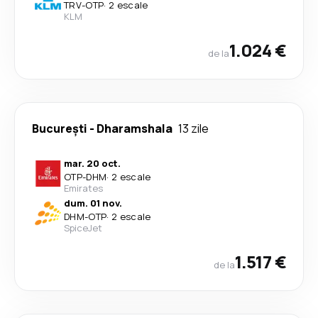
TRV
-
OTP
·
2 escale
KLM
1.024 €
de la
București
-
Dharamshala
13 zile
mar. 20 oct.
OTP
-
DHM
·
2 escale
Emirates
dum. 01 nov.
DHM
-
OTP
·
2 escale
SpiceJet
1.517 €
de la