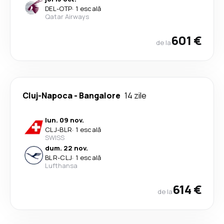
DEL
-
OTP
·
1 escală
Qatar Airways
601 €
de la
Cluj-Napoca
-
Bangalore
14 zile
lun. 09 nov.
CLJ
-
BLR
·
1 escală
SWISS
dum. 22 nov.
BLR
-
CLJ
·
1 escală
Lufthansa
614 €
de la