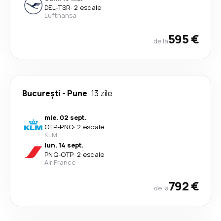
DEL
-
TSR
·
2 escale
Lufthansa
595 €
de la
București
-
Pune
13 zile
mie. 02 sept.
OTP
-
PNQ
·
2 escale
KLM
lun. 14 sept.
PNQ
-
OTP
·
2 escale
Air France
792 €
de la