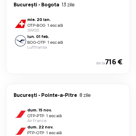
București
-
Bogota
13 zile
mie. 20 ian.
OTP
-
BOG
·
1 escală
SWISS
lun. 01 feb.
BOG
-
OTP
·
1 escală
Lufthansa
716 €
de la
București
-
Pointe-a-Pitre
8 zile
dum. 15 nov.
OTP
-
PTP
·
1 escală
Air France
dum. 22 nov.
PTP
-
OTP
·
1 escală