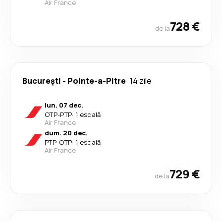
Air France
728 €
de la
București
-
Pointe-a-Pitre
14 zile
lun. 07 dec.
OTP
-
PTP
·
1 escală
Air France
dum. 20 dec.
PTP
-
OTP
·
1 escală
Air France
729 €
de la