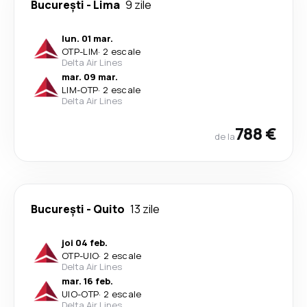
București
-
Lima
9 zile
lun. 01 mar.
OTP
-
LIM
·
2 escale
Delta Air Lines
mar. 09 mar.
LIM
-
OTP
·
2 escale
Delta Air Lines
788 €
de la
București
-
Quito
13 zile
joi 04 feb.
OTP
-
UIO
·
2 escale
Delta Air Lines
mar. 16 feb.
UIO
-
OTP
·
2 escale
Delta Air Lines