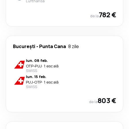
Lufthansa
782 €
de la
București
-
Punta Cana
8 zile
lun. 08 feb.
OTP
-
PUJ
·
1 escală
SWISS
lun. 15 feb.
PUJ
-
OTP
·
1 escală
SWISS
803 €
de la