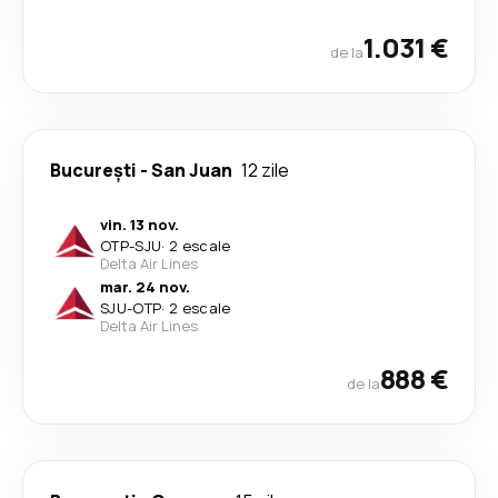
1.031 €
de la
București
-
San Juan
12 zile
vin. 13 nov.
OTP
-
SJU
·
2 escale
Delta Air Lines
mar. 24 nov.
SJU
-
OTP
·
2 escale
Delta Air Lines
888 €
de la