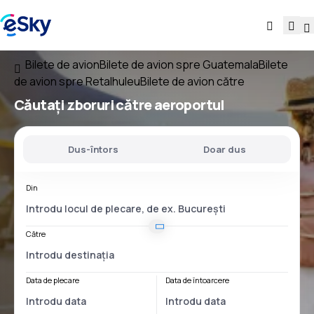
Bilete de avion
Bilete de avion spre Guatemala
Bilete
de avion spre Retalhuleu
Bilete de avion către
Căutați
zboruri
către
aeroportul
Dus-întors
Doar dus
Din
Către
Data de plecare
Data de întoarcere