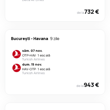
732 €
de la
București
-
Havana
9 zile
sâm. 07 nov.
OTP
-
HAV
·
1 escală
Turkish Airlines
dum. 15 nov.
HAV
-
OTP
·
1 escală
Turkish Airlines
943 €
de la