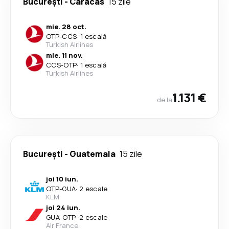
București
-
Caracas
15 zile
mie. 28 oct.
OTP
-
CCS
·
1 escală
Turkish Airlines
mie. 11 nov.
CCS
-
OTP
·
1 escală
Turkish Airlines
1.131 €
de la
București
-
Guatemala
15 zile
joi 10 iun.
OTP
-
GUA
·
2 escale
KLM
joi 24 iun.
GUA
-
OTP
·
2 escale
Air France