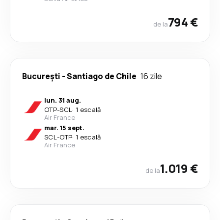
794 €
de la
București
-
Santiago de Chile
16 zile
lun. 31 aug.
OTP
-
SCL
·
1 escală
Air France
mar. 15 sept.
SCL
-
OTP
·
1 escală
Air France
1.019 €
de la