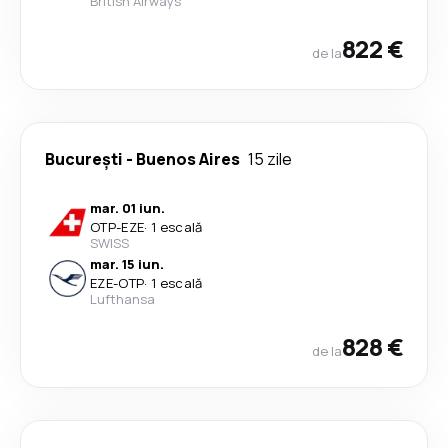
British Airways
822 €
de la
București
-
Buenos Aires
15 zile
mar. 01 iun.
OTP
-
EZE
·
1 escală
SWISS
mar. 15 iun.
EZE
-
OTP
·
1 escală
Lufthansa
828 €
de la