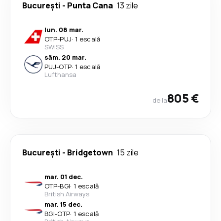
București
-
Punta Cana
13 zile
lun. 08 mar.
OTP
-
PUJ
·
1 escală
SWISS
sâm. 20 mar.
PUJ
-
OTP
·
1 escală
Lufthansa
805 €
de la
București
-
Bridgetown
15 zile
mar. 01 dec.
OTP
-
BGI
·
1 escală
British Airways
mar. 15 dec.
BGI
-
OTP
·
1 escală