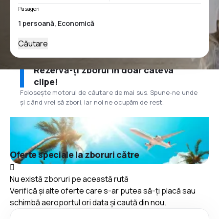
Pasageri
Căutare
Rezervă-ți zborul în doar câteva
clipe!
Folosește motorul de căutare de mai sus. Spune-ne unde
și când vrei să zbori, iar noi ne ocupăm de rest.
Oferte speciale la zboruri către
Nu există zboruri pe această rută
Verifică și alte oferte care s-ar putea să-ți placă sau
schimbă aeroportul ori data și caută din nou.