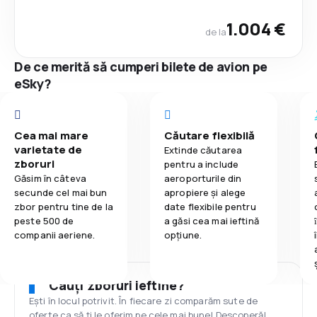
1.004 €
de la
De ce merită să cumperi bilete de avion pe
eSky?
Cea mai mare
Căutare flexibilă
varietate de
Extinde căutarea
zboruri
pentru a include
Găsim în câteva
aeroporturile din
secunde cel mai bun
apropiere și alege
zbor pentru tine de la
date flexibile pentru
peste 500 de
a găsi cea mai ieftină
companii aeriene.
opțiune.
Cauți zboruri ieftine?
Ești în locul potrivit. În fiecare zi comparăm sute de
oferte ca să ți le oferim pe cele mai bune! Descoperă!