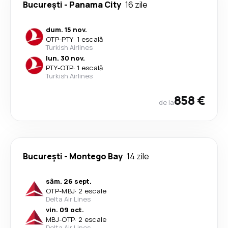
București
-
Panama City
16 zile
dum. 15 nov.
OTP
-
PTY
·
1 escală
Turkish Airlines
lun. 30 nov.
PTY
-
OTP
·
1 escală
Turkish Airlines
858 €
de la
București
-
Montego Bay
14 zile
sâm. 26 sept.
OTP
-
MBJ
·
2 escale
Delta Air Lines
vin. 09 oct.
MBJ
-
OTP
·
2 escale
Delta Air Lines