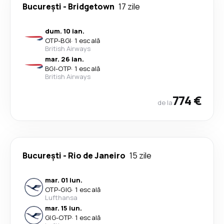
București
-
Bridgetown
17 zile
dum. 10 ian.
OTP
-
BGI
·
1 escală
British Airways
mar. 26 ian.
BGI
-
OTP
·
1 escală
British Airways
774 €
de la
București
-
Rio de Janeiro
15 zile
mar. 01 iun.
OTP
-
GIG
·
1 escală
Lufthansa
mar. 15 iun.
GIG
-
OTP
·
1 escală