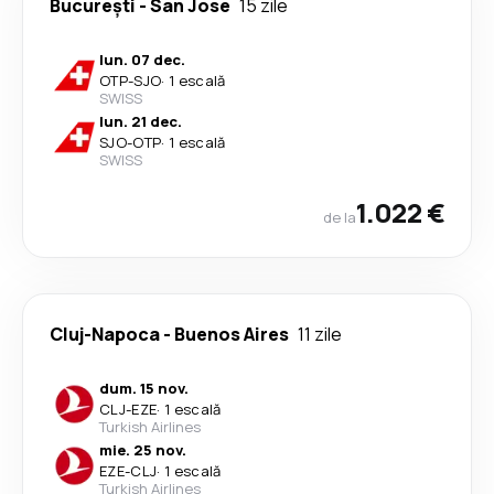
București
-
San Jose
15 zile
lun. 07 dec.
OTP
-
SJO
·
1 escală
SWISS
lun. 21 dec.
SJO
-
OTP
·
1 escală
SWISS
1.022 €
de la
Cluj-Napoca
-
Buenos Aires
11 zile
dum. 15 nov.
CLJ
-
EZE
·
1 escală
Turkish Airlines
mie. 25 nov.
EZE
-
CLJ
·
1 escală
Turkish Airlines