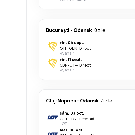
București
-
Gdansk
8 zile
vin. 04 sept.
OTP
-
GDN
·
Direct
Ryanair
vin. 11 sept.
GDN
-
OTP
·
Direct
Ryanair
Cluj-Napoca
-
Gdansk
4 zile
sâm. 03 oct.
CLJ
-
GDN
·
1 escală
LOT
mar. 06 oct.