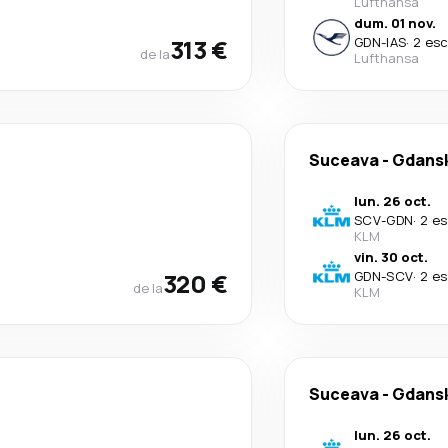
Lufthansa
dum. 01 nov.
313 €
GDN
-
IAS
·
2 esc
de la
Lufthansa
Suceava
-
Gdans
lun. 26 oct.
SCV
-
GDN
·
2 es
KLM
vin. 30 oct.
320 €
GDN
-
SCV
·
2 es
de la
KLM
Suceava
-
Gdans
lun. 26 oct.