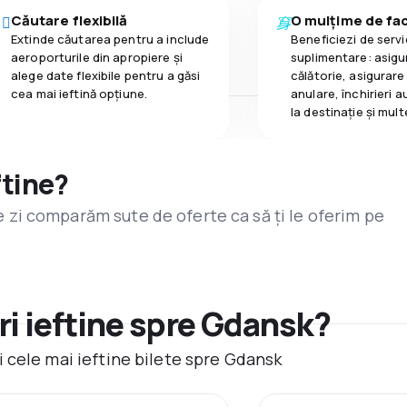
Căutare flexibilă
O mulțime de faci
Extinde căutarea pentru a include
Beneficiezi de servic
aeroporturile din apropiere și
suplimentare: asigu
alege date flexibile pentru a găsi
călătorie, asigurare
cea mai ieftină opțiune.
anulare, închirieri a
la destinaţie și mult
ftine?
are zi comparăm sute de oferte ca să ți le oferim pe
i ieftine spre Gdansk?
 cele mai ieftine bilete spre Gdansk