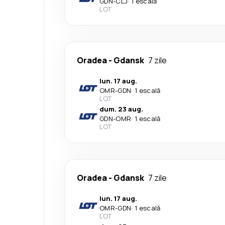
GDN
-
CLJ
·
1 escală
LOT
Oradea
-
Gdansk
7 zile
lun. 17 aug.
OMR
-
GDN
·
1 escală
LOT
dum. 23 aug.
GDN
-
OMR
·
1 escală
LOT
Oradea
-
Gdansk
7 zile
lun. 17 aug.
OMR
-
GDN
·
1 escală
LOT