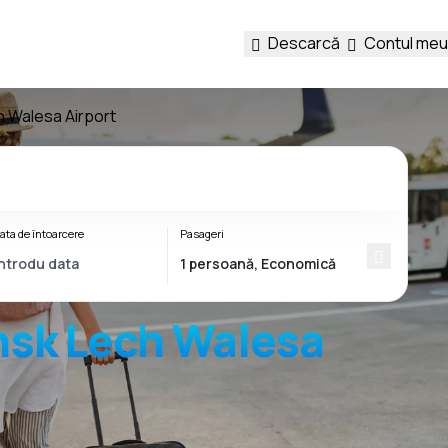
Descarcă
Contul meu
h Walesa Airport
ata de întoarcere
Pasageri
sk Lech Walesa