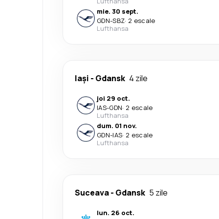
Lufthansa
mie. 30 sept.
GDN
-
SBZ
·
2 escale
Lufthansa
Iași
-
Gdansk
4 zile
joi 29 oct.
IAS
-
GDN
·
2 escale
Lufthansa
dum. 01 nov.
GDN
-
IAS
·
2 escale
Lufthansa
Suceava
-
Gdansk
5 zile
lun. 26 oct.