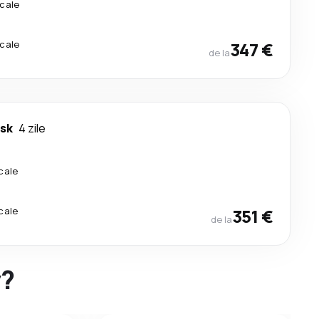
cale
cale
347 €
de la
sk
4 zile
cale
cale
351 €
de la
y?