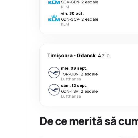
SCV
-
GDN
·
2 escale
KLM
vin. 30 oct.
GDN
-
SCV
·
2 escale
KLM
Timișoara
-
Gdansk
4 zile
mie. 09 sept.
TSR
-
GDN
·
2 escale
Lufthansa
sâm. 12 sept.
GDN
-
TSR
·
2 escale
Lufthansa
De ce merită să cum