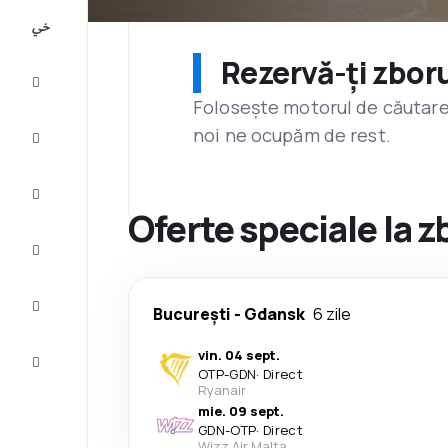
All-
inclusive
Rezervă-ți zboru
City
Break
Folosește motorul de căutare 
noi ne ocupăm de rest.
Cazare
Oferte
Oferte speciale la 
Finalizează
călătoria
Inspiraţie şi
București
-
Gdansk
6 zile
recomandări
vin. 04 sept.
Servicii
clienți
OTP
-
GDN
·
Direct
Ryanair
mie. 09 sept.
GDN
-
OTP
·
Direct
Wizz Air Malta