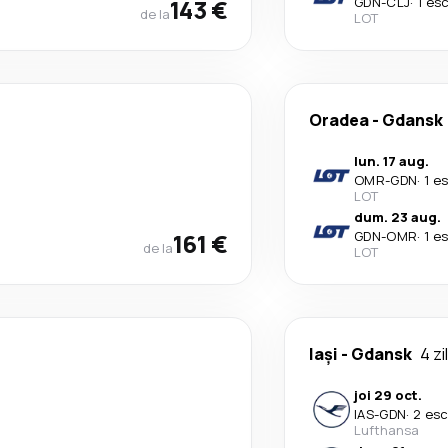
143 €
GDN
-
CLJ
·
1 es
de la
LOT
Oradea
-
Gdansk
lun. 17 aug.
OMR
-
GDN
·
1 e
LOT
dum. 23 aug.
161 €
GDN
-
OMR
·
1 e
de la
LOT
Iași
-
Gdansk
4 zi
joi 29 oct.
IAS
-
GDN
·
2 esc
Lufthansa