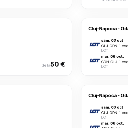
Cluj-Napoca
-
Gd
sâm. 03 oct.
CLJ
-
GDN
·
1 es
LOT
mar. 06 oct.
50 €
GDN
-
CLJ
·
1 es
de la
LOT
Cluj-Napoca
-
Gd
sâm. 03 oct.
CLJ
-
GDN
·
1 es
LOT
mar. 06 oct.