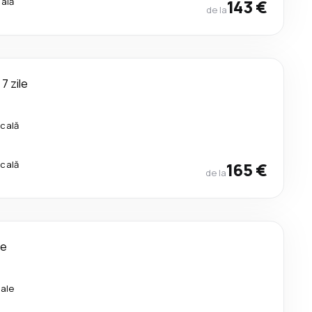
cală
143 €
de la
7 zile
scală
scală
165 €
de la
le
ale