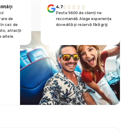
lități
4.7
ii
Peste 5600 de clienți ne
rare de
recomandă. Alege experiența
 ȋn caz de
dovedită și rezervă fără griji.
uto, atracții
e altele.