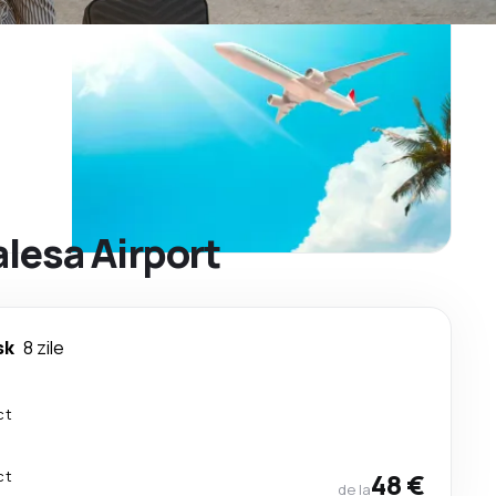
alesa Airport
sk
8 zile
ct
ct
48 €
de la