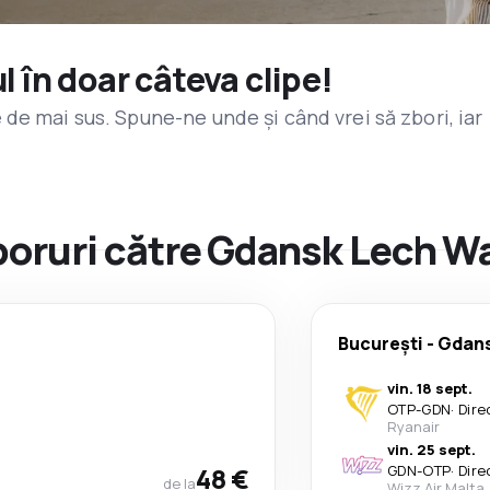
l în doar câteva clipe!
de mai sus. Spune-ne unde și când vrei să zbori, iar
zboruri către Gdansk Lech W
București
-
Gdan
vin. 18 sept.
OTP
-
GDN
·
Dire
Ryanair
vin. 25 sept.
48 €
GDN
-
OTP
·
Dire
de la
Wizz Air Malta