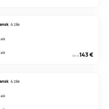
ansk
4 zile
cală
cală
143 €
de la
ansk
4 zile
cală