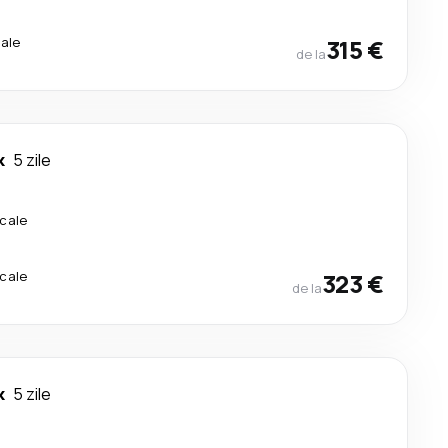
ale
315 €
de la
k
5 zile
cale
cale
323 €
de la
k
5 zile