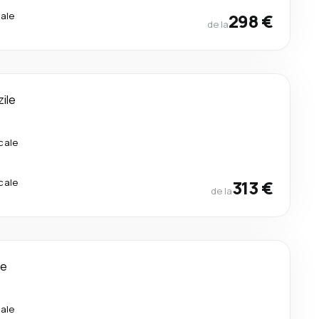
ale
298 €
de la
zile
cale
cale
313 €
de la
le
ale