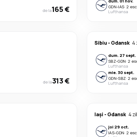
dum. 01 nov.
165 €
GDN
-
IAS
·
2 esc
de la
Lufthansa
Sibiu
-
Gdansk
4 
dum. 27 sept.
SBZ
-
GDN
·
2 es
Lufthansa
mie. 30 sept.
313 €
GDN
-
SBZ
·
2 es
de la
Lufthansa
Iași
-
Gdansk
4 zi
joi 29 oct.
IAS
-
GDN
·
2 esc