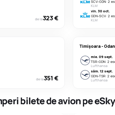
SCV
-
GDN
·
2 es
KLM
vin. 30 oct.
323 €
GDN
-
SCV
·
2 es
de la
KLM
Timișoara
-
Gdan
mie. 09 sept.
TSR
-
GDN
·
2 es
Lufthansa
sâm. 12 sept.
351 €
GDN
-
TSR
·
2 es
de la
Lufthansa
peri bilete de avion pe eSk