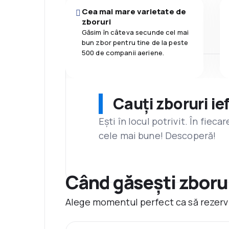
Cea mai mare varietate de
zboruri
Găsim în câteva secunde cel mai
bun zbor pentru tine de la peste
500 de companii aeriene.
Cauți zboruri ie
Ești în locul potrivit. În fiec
cele mai bune! Descoperă!
Când găsești zborur
Alege momentul perfect ca să rezervi