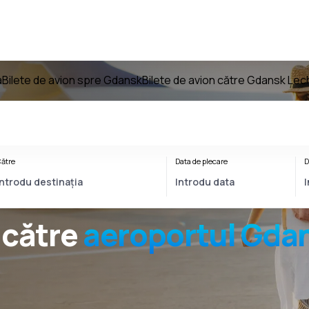
a
Bilete de avion spre Gdansk
Bilete de avion către Gdansk Lec
ătre
Data de plecare
D
către
aeroportul
Gdan