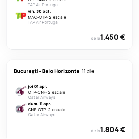
TAP Air Portugal
vin. 30 oct.
MAO
-
OTP
·
2 escale
TAP Air Portugal
1.450 €
de la
București
-
Belo Horizonte
11 zile
joi 01 apr.
OTP
-
CNF
·
2 escale
Qatar Airways
dum. 11 apr.
CNF
-
OTP
·
2 escale
Qatar Airways
1.804 €
de la