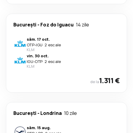
București
-
Foz do Iguacu
14 zile
sâm. 17 oct.
OTP
-
IGU
·
2 escale
KLM
vin. 30 oct.
IGU
-
OTP
·
2 escale
KLM
1.311 €
de la
București
-
Londrina
10 zile
sâm. 15 aug.