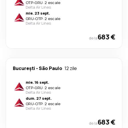
OTP
-
GRU
·
2 escale
Delta Air Lines
mie. 23 sept.
GRU
-
OTP
·
2 escale
Delta Air Lines
683 €
de la
București
-
São Paulo
12 zile
mie. 16 sept.
OTP
-
GRU
·
2 escale
Delta Air Lines
dum. 27 sept.
GRU
-
OTP
·
2 escale
Delta Air Lines
683 €
de la