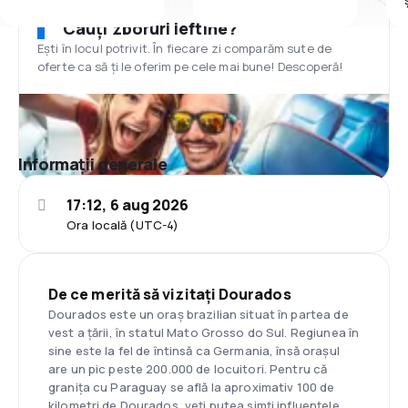
Cauți zboruri ieftine?
Ești în locul potrivit. În fiecare zi comparăm sute de
oferte ca să ți le oferim pe cele mai bune! Descoperă!
Informații generale
17:12, 6 aug 2026
Ora locală (UTC-4)
De ce merită să vizitați Dourados
Dourados este un oraș brazilian situat în partea de
vest a țării, în statul Mato Grosso do Sul. Regiunea în
sine este la fel de întinsă ca Germania, însă orașul
are un pic peste 200.000 de locuitori. Pentru că
granița cu Paraguay se află la aproximativ 100 de
kilometri de Dourados, veți putea simți influențele