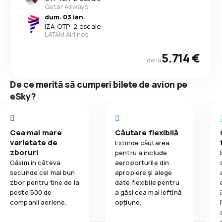
Qatar Airways
dum. 03 ian.
IZA
-
OTP
·
2 escale
LATAM Airlines
5.714 €
de la
De ce merită să cumperi bilete de avion pe
eSky?
Cea mai mare
Căutare flexibilă
varietate de
Extinde căutarea
zboruri
pentru a include
Găsim în câteva
aeroporturile din
secunde cel mai bun
apropiere și alege
zbor pentru tine de la
date flexibile pentru
peste 500 de
a găsi cea mai ieftină
companii aeriene.
opțiune.