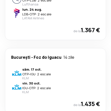
OTP
-
LDB
·
2 escale
Lufthansa
lun. 24 aug.
LDB
-
OTP
·
2 escale
LATAM Airlines
1.367 €
de la
București
-
Foz do Iguacu
14 zile
sâm. 17 oct.
OTP
-
IGU
·
2 escale
KLM
vin. 30 oct.
IGU
-
OTP
·
2 escale
KLM
1.435 €
de la