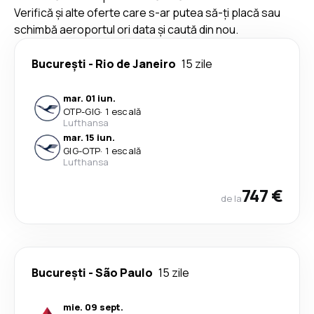
Verifică și alte oferte care s-ar putea să-ți placă sau
schimbă aeroportul ori data și caută din nou.
București
-
Rio de Janeiro
15 zile
mar. 01 iun.
OTP
-
GIG
·
1 escală
Lufthansa
mar. 15 iun.
GIG
-
OTP
·
1 escală
Lufthansa
747 €
de la
București
-
São Paulo
15 zile
mie. 09 sept.