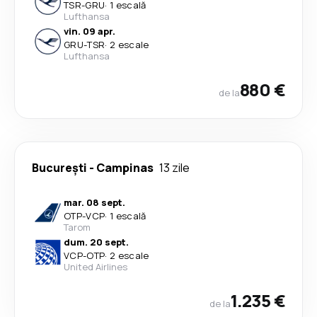
TSR
-
GRU
·
1 escală
Lufthansa
vin. 09 apr.
GRU
-
TSR
·
2 escale
Lufthansa
880 €
de la
București
-
Campinas
13 zile
mar. 08 sept.
OTP
-
VCP
·
1 escală
Tarom
dum. 20 sept.
VCP
-
OTP
·
2 escale
United Airlines
1.235 €
de la