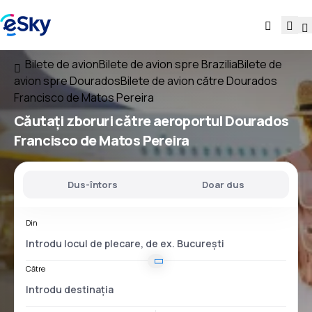
Bilete de avion
Bilete de avion spre Brazilia
Bilete de
avion spre Dourados
Bilete de avion către Dourados
Francisco de Matos Pereira
Căutați
zboruri
către
aeroportul
Dourados
Francisco de Matos Pereira
Dus-întors
Doar dus
Din
Către