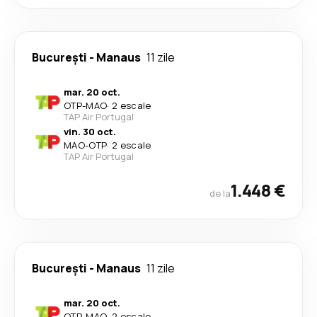
București
-
Manaus
11 zile
mar. 20 oct.
OTP
-
MAO
·
2 escale
TAP Air Portugal
vin. 30 oct.
MAO
-
OTP
·
2 escale
TAP Air Portugal
1.448 €
de la
București
-
Manaus
11 zile
mar. 20 oct.
OTP
-
MAO
·
2 escale