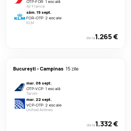
OTP
-
FOR
·
1 escală
Air France
sâm. 19 sept.
FOR
-
OTP
·
2 escale
KLM
1.265 €
de la
București
-
Campinas
15 zile
mar. 08 sept.
OTP
-
VCP
·
1 escală
Tarom
mar. 22 sept.
VCP
-
OTP
·
2 escale
United Airlines
1.332 €
de la