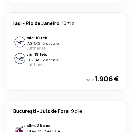
Iași
-
Rio de Janeiro
10 zile
mie. 10 feb.
IAS
-
GIG
·
2 escale
Lufthansa
vin. 19 feb.
GIG
-
IAS
·
2 escale
Lufthansa
1.906 €
de la
București
-
Juiz de Fora
9 zile
sâm. 26 dec.
OTP
-
IZA
·
2 escale