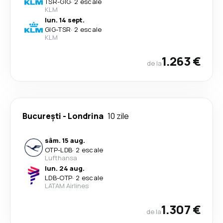
TSR
-
GIG
·
2 escale
KLM
lun. 14 sept.
GIG
-
TSR
·
2 escale
KLM
1.263 €
de la
București
-
Londrina
10 zile
sâm. 15 aug.
OTP
-
LDB
·
2 escale
Lufthansa
lun. 24 aug.
LDB
-
OTP
·
2 escale
LATAM Airlines
1.307 €
de la