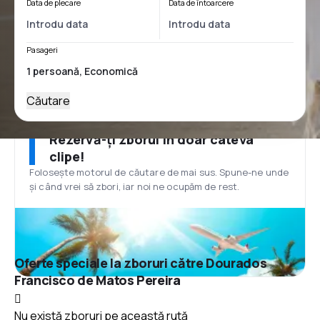
Data de plecare
Data de întoarcere
Pasageri
Căutare
Rezervă-ți zborul în doar câteva
clipe!
Folosește motorul de căutare de mai sus. Spune-ne unde
și când vrei să zbori, iar noi ne ocupăm de rest.
Oferte speciale la zboruri către Dourados
Francisco de Matos Pereira
Nu există zboruri pe această rută