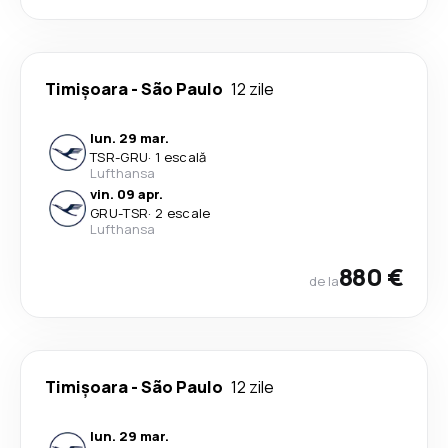
Timișoara
-
São Paulo
12 zile
lun. 29 mar.
TSR
-
GRU
·
1 escală
Lufthansa
vin. 09 apr.
GRU
-
TSR
·
2 escale
Lufthansa
880 €
de la
Timișoara
-
São Paulo
12 zile
lun. 29 mar.