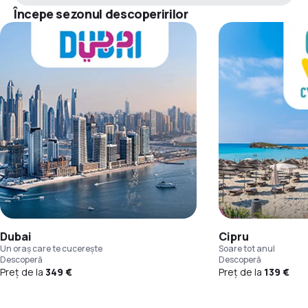
Începe sezonul descoperirilor
Dubai
Cipru
Un oraș care te cucerește
Soare tot anul
Descoperă
Descoperă
Preț de la
349 €
Preț de la
139 €