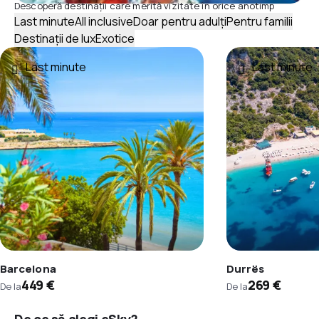
Descoperă destinații care merită vizitate în orice anotimp
Last minute
All inclusive
Doar pentru adulți
Pentru familii
Destinații de lux
Exotice
Last minute
Last minute
Barcelona
Durrës
449 €
269 €
De la
De la