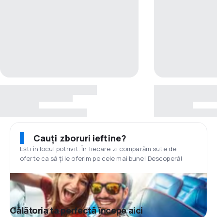
Cauți zboruri ieftine?
Ești în locul potrivit. În fiecare zi comparăm sute de
oferte ca să ți le oferim pe cele mai bune! Descoperă!
Călătoria ta perfectă începe aici