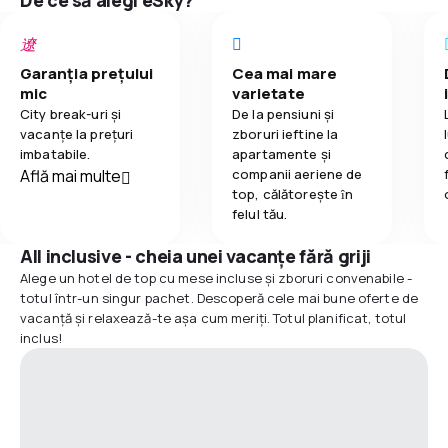
De ce să alegi eSky?
Garanția prețului
Cea mai mare
mic
varietate
City break-uri și
De la pensiuni și
vacanțe la prețuri
zboruri ieftine la
imbatabile.
apartamente și
Află mai multe
companii aeriene de
top, călătoreşte ȋn
felul tău.
All inclusive - cheia unei vacanțe fără griji
Alege un hotel de top cu mese incluse și zboruri convenabile -
totul într-un singur pachet. Descoperă cele mai bune oferte de
vacanță și relaxează-te așa cum meriți. Totul planificat, totul
inclus!