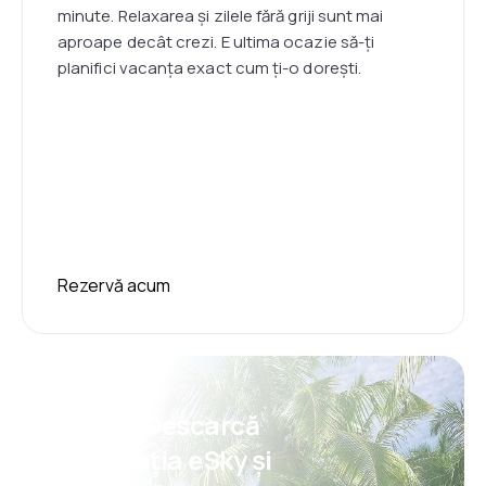
minute. Relaxarea și zilele fără griji sunt mai
aproape decât crezi. E ultima ocazie să-ți
planifici vacanța exact cum ți-o dorești.
Rezervă acum
Psst! Descarcă
aplicația eSky și