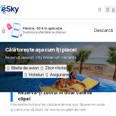
Până la -30 € în aplicație
Descarcă
Duminica ofertelor la zboruri
Călătorește așa cum îți place!
Rezervă zboruri, city break-uri, vacanțe
Bilete de avion
Zbor+Hotel
Vacanțe
City
break-uri
Hoteluri
Asigurare
Rezervă-ți zborul în doar câteva
clipe!
Folosește motorul de căutare de mai sus. Spune-ne unde
și când vrei să zbori, iar noi ne ocupăm de rest.