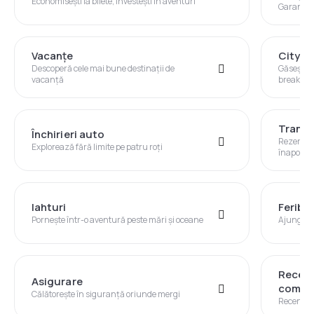
Economisești la bilete, investești în aventuri
Garanția 
Vacanţe
City B
Descoperă cele mai bune destinații de
Găsește d
vacanță
break în a
Transf
Închirieri auto
Rezervă u
Explorează fără limite pe patru roți
înapoi
Iahturi
Feribo
Pornește într-o aventură peste mări și oceane
Ajungi în
Recenz
Asigurare
compan
Călătorește în siguranță oriunde mergi
Recenzii v