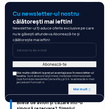
Cu newsletter-ul nostru
călătorești mai ieftin!
Newsletter-ul îți aduce oferte exclusive pe care
nu le găsești altundeva.Abonează-te și
călătorește mai ieftin!
Adresa ta de e-mail
Abonează-te
Mai multe călătorii la prețuri avantajoase în newsletter-ul
nostru
. Sunt de acord să primesc materiale informaționale
(sub formă de newsletter) de la eSky.pl S.A. la adresa de e-mail
pe care am furnizat-o.
Mai mult
Bilete de avion și cazare într-o
singură rezervare? Simplu!