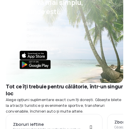
rezervă mai simplu,
oriunde ești.
Oferte noi în fiecare zi: bilete de
avion, vacanțe, city break-uri
Gestionezi totul mai ușor
Planifică-ți călătoriile așa cum îți
dorești cu MAIA eSky
Tot ce îți trebuie pentru călătorie, într-un singur
loc
Alege opțiuni suplimentare exact cum îți dorești. Găsește bilete
la atracții turistice și evenimente sportive, transferuri
convenabile, închirieri auto și multe altele.
Zbor+
Zboruri ieftine
Găsește z